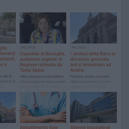
glia
POLITICA
POLITICA
ziamenti
Ospedale di Bisceglie,
I sindaci della Bat e la
gamenti,
audizione urgente in
direzione generale
he a
Regione richiesta da
Asl si incontrano ad
Tonia Spina
Andria
 reti di
«Non possiamo permettere
Previsto anche un punto
sistemi di
che prevalgano indiscrezioni
della situazione sui nuovi
ue
e incertezze. Si chiarisca
ospedali ad Andria e a
i di
immediatamente quale sia
Bisceglie
e di
la programmazione»
 finali
Abbattimento liste
46enne biscegliese