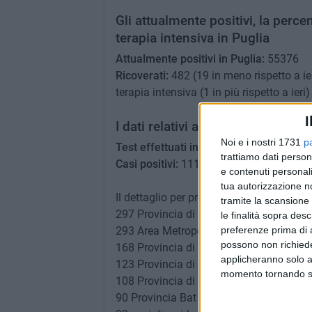
Gli attualmente positivi, la percen
terapia intensiva in Puglia
Attualmente positivi in Puglia:
55376
Ricoverati:
482 (19 in meno rispetto a i
terapia intensiva (1 in più rispetto a ieri)
I
I dati relativi alle ultime 24 ore
Noi e i nostri 1731
p
Test effettuati in Puglia:
7773
trattiamo dati person
Casi positivi:
1114 (tasso di positività d
e contenuti personali
tua autorizzazione no
Il dettaglio per provincia dei casi positivi
tramite la scansione 
297 Provincia di Lecce
le finalità sopra des
preferenze prima di 
293 Area Metropolitana di Bari
possono non richieder
168 Provincia di Taranto
applicheranno solo a
123 Provincia di Foggia
momento tornando su 
108 Provincia di Brindisi
90 Provincia Bat