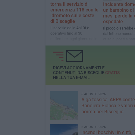
torna il servizio di
Incidente dome
emergenza 118 con le
un bambino di
idromoto sulle coste
mesi perde la v
di Bisceglie
ospedale
Il servizio della Asl Bt è
Il piccolo sarebbe
operativo fino al 30
dal lettone nonost
settembre, ogni giorno dalle
cuscini posti a barr
10 alle 18.30
Indagano i carabini
RICEVI AGGIORNAMENTI E
CONTENUTI DA BISCEGLIE
GRATIS
NELLA TUA E-MAIL
6 AGOSTO 2026
Alga tossica, ARPA conf
Bandiera Bianca e valori 
norma per Bisceglie
6 AGOSTO 2026
Incendi boschivi in città,