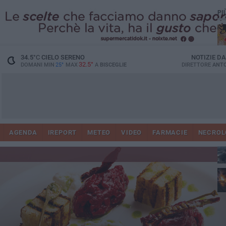
PI
34.5
°C
CIELO SERENO
NOTIZIE D
32.5°
DOMANI MIN
25°
MAX
A
BISCEGLIE
DIRETTORE
ANTO
AGENDA
IREPORT
METEO
VIDEO
FARMACIE
NECROL