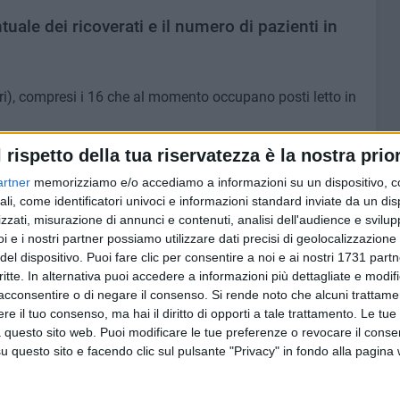
tuale dei ricoverati e il numero di pazienti in
eri), compresi i 16 che al momento occupano posti letto in
l rispetto della tua riservatezza è la nostra prior
artner
memorizziamo e/o accediamo a informazioni su un dispositivo, c
ali, come identificatori univoci e informazioni standard inviate da un di
el 14.33%)
zzati, misurazione di annunci e contenuti, analisi dell'audience e svilupp
i e i nostri partner possiamo utilizzare dati precisi di geolocalizzazione 
 nelle ultime ore​
del dispositivo. Puoi fare clic per consentire a noi e ai nostri 1731 partn
critte. In alternativa puoi accedere a informazioni più dettagliate e modif
acconsentire o di negare il consenso.
Si rende noto che alcuni trattamen
e il tuo consenso, ma hai il diritto di opporti a tale trattamento. Le tue
 questo sito web. Puoi modificare le tue preferenze o revocare il conse
questo sito e facendo clic sul pulsante "Privacy" in fondo alla pagina