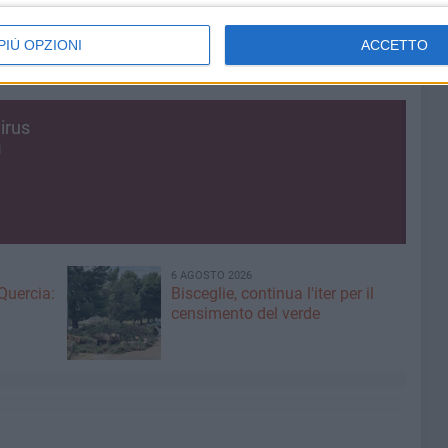
PIÙ OPZIONI
ACCETTO
irus
i
6 AGOSTO 2026
Quercia:
Bisceglie, continua l'iter per il
censimento del verde