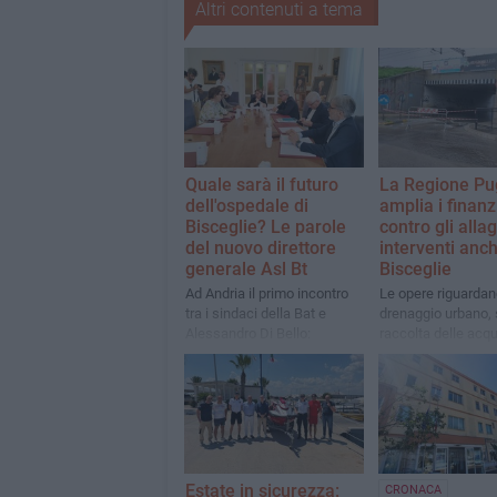
Altri contenuti a tema
Quale sarà il futuro
La Regione Pu
dell'ospedale di
amplia i finan
Bisceglie? Le parole
contro gli alla
del nuovo direttore
interventi anc
generale Asl Bt
Bisceglie
Ad Andria il primo incontro
Le opere riguardano
tra i sindaci della Bat e
drenaggio urbano, 
Alessandro Di Bello:
raccolta delle acq
presente Angelantonio
meteoriche, impiant
Angarano, assenti la metà
trattamento, vasch
dei primi cittadini invitati
accumulo e recapiti
Estate in sicurezza:
CRONACA