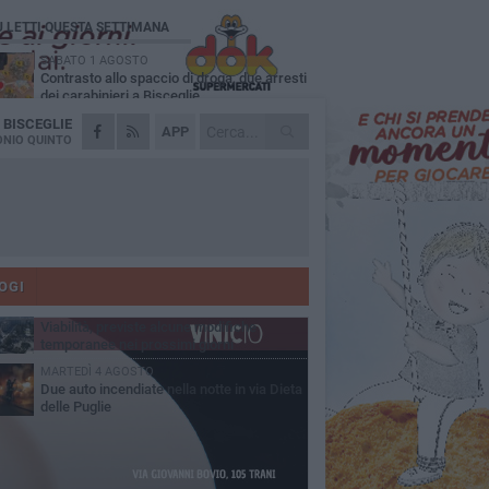
Ù LETTI QUESTA SETTIMANA
SABATO 1 AGOSTO
Contrasto allo spaccio di droga, due arresti
dei carabinieri a Bisceglie
A
BISCEGLIE
VENERDÌ 31 LUGLIO
APP
Torna l'appuntamento con la Pastasciutta
NIO QUINTO
antifascista a Bisceglie
MARTEDÌ 4 AGOSTO
Emergenza caldo, il Comune di Bisceglie
attiva i "rifugi climatici"
MERCOLEDÌ 5 AGOSTO
Dramma alla spiaggia Bi-Marmi: un
anziano ha un malore e perde la vita
OGI
VENERDÌ 31 LUGLIO
Viabilità, previste alcune modifiche
temporanee nei prossimi giorni
MARTEDÌ 4 AGOSTO
Due auto incendiate nella notte in via Dieta
delle Puglie