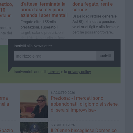
d'attesa, terminata la
dona fegato, reni e
stico,
prima fase dei piani
cornee
 10
aziendali sperimentali
ita in
Di Bello (direttore generale
Asl Bt): «Il nostro pensiero
Erogate oltre 155mila
va ai suoi figli e alla famiglia
prestazioni, superato il
 caduto
perché possano trovare
target, calano prescrizioni
ante dei
nella forza della vita che
del 10%. Allo studio la fase
iera.
continua una strada per
2
eri
Iscriviti alla Newsletter
gestire e lenire il dolore
immenso della perdita»
Iscriviti
Iscrivendoti accetti i
termini
e la
privacy policy
6 AGOSTO 2026
erma
Preziosa: «I mercati sono
nella
abbandonati: di giorno si sviene,
di sera si improvvisa»
6 AGOSTO 2026
 Spazio
Il 20enne biscegliese Domenico