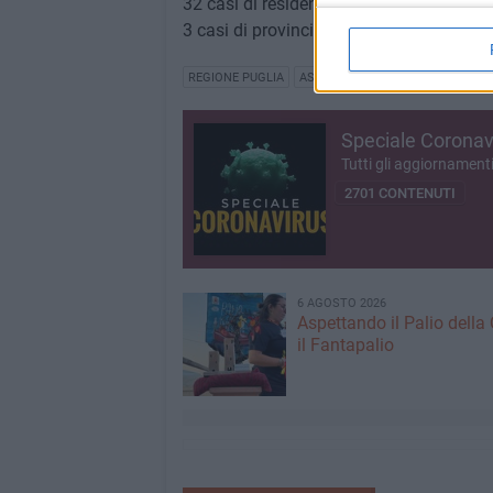
32 casi di residenti fuori regione
3 casi di provincia in via di definizione
REGIONE PUGLIA
ASL BT
COVID
Speciale Coronav
Tutti gli aggiornament
2701 CONTENUTI
6 AGOSTO 2026
Aspettando il Palio della 
il Fantapalio