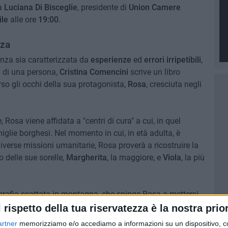
 a
Luciana Di Bisceglie
, presidente di
Union Camere
ile
alle ore
19:00
.
nza
enza sia caratterizzata da
esperienze
ed
errori irripetibili
,
a di una persona,
Cristina Comencini
scrive un libro
so gli occhi della sua protagonista,
Rosa
, cresciuta negli
Rosa viene affidata a "centri di cura" a cui, in quel
iglie borghesi. Nel momento in cui, in età adulta, è
iverse missioni umanitarie, Rosa proverà a ricostruire la
o delle sue sorelle,
Margherita
, la maggiore, e
Viola
, la più
ografia scattata in montagna, che spinge Rosa a mettersi
 energica
.
l rispetto della tua riservatezza è la nostra prior
artner
memorizziamo e/o accediamo a informazioni su un dispositivo, c