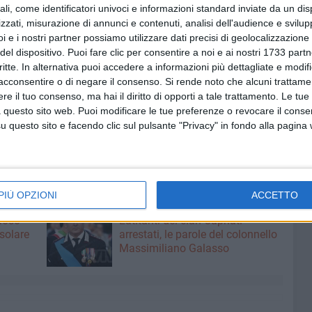
ali, come identificatori univoci e informazioni standard inviate da un di
zzati, misurazione di annunci e contenuti, analisi dell'audience e svilupp
encini
, scrittrice e regista, firma un romanzo intenso, che
i e i nostri partner possiamo utilizzare dati precisi di geolocalizzazione 
del dispositivo. Puoi fare clic per consentire a noi e ai nostri 1733 partn
critte. In alternativa puoi accedere a informazioni più dettagliate e modif
 vista come una
costante ricerca
, ma anche come una
acconsentire o di negare il consenso.
Si rende noto che alcuni trattamen
e e custodire
.
e il tuo consenso, ma hai il diritto di opporti a tale trattamento. Le tue
 questo sito web. Puoi modificare le tue preferenze o revocare il conse
astrototaro
accolgono personalità di rilievo nel
questo sito e facendo clic sul pulsante "Privacy" in fondo alla pagina
PIÙ OPZIONI
ACCETTO
8 AGOSTO 2026
fioso
Latitanti del clan Capriati
asolare
arrestati, le parole del colonnello
Massimiliano Galasso