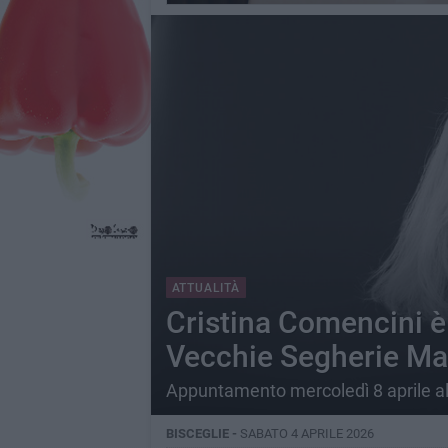
ATTUALITÀ
Cristina Comencini è 
Vecchie Segherie Ma
Appuntamento mercoledì 8 aprile al
BISCEGLIE -
SABATO 4 APRILE 2026