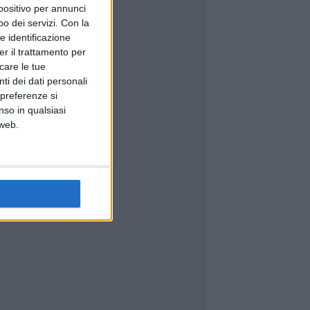
spositivo per annunci
o dei servizi.
Con la
e identificazione
er il trattamento per
icare le tue
ti dei dati personali
 preferenze si
nso in qualsiasi
 web.