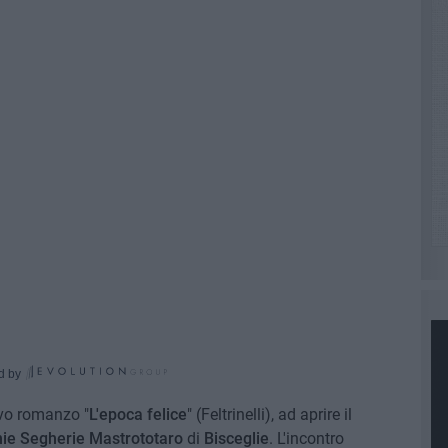
d by
ovo romanzo "
L'epoca felice
" (Feltrinelli), ad aprire il
ie Segherie Mastrototaro
di
Bisceglie
. L'incontro