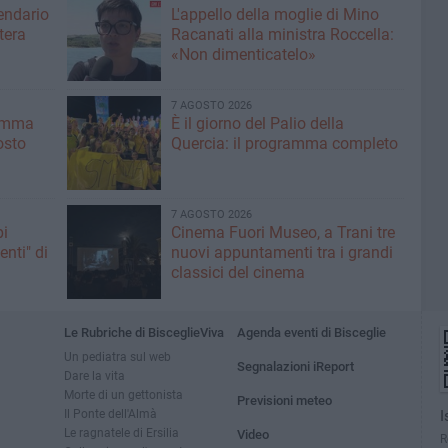
lendario
L'appello della moglie di Mino
tera
Racanati alla ministra Roccella:
«Non dimenticatelo»
7 AGOSTO 2026
ramma
È il giorno del Palio della
osto
Quercia: il programma completo
7 AGOSTO 2026
pi
Cinema Fuori Museo, a Trani tre
enti" di
nuovi appuntamenti tra i grandi
classici del cinema
Le Rubriche di BisceglieViva
Agenda eventi di Bisceglie
Un pediatra sul web
Segnalazioni iReport
Dare la vita
Morte di un gettonista
Previsioni meteo
Il Ponte dell'Almà
I
Le ragnatele di Ersilia
Video
R