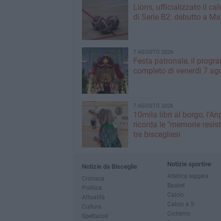
Lions, ufficializzato il ca
di Serie B2: debutto a Ma
7 AGOSTO 2026
Festa patronale, il prog
completo di venerdì 7 ag
7 AGOSTO 2026
10mila libri al borgo, l'An
ricorda le "memorie resist
tre biscegliesi
Notizie sportive
Notizie da Bisceglie
Atletica leggera
Cronaca
Basket
Politica
Calcio
Attualità
Calcio a 5
Cultura
Ciclismo
Spettacoli