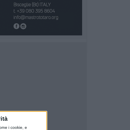
ità
ome i cookie, e