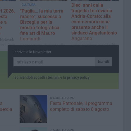
Dieci anni dalla
CULTURA
tragedia ferroviaria
i 2026,
"Puglia… la mia terra
Andria-Corato: alla
esta
madre", successo a
commemorazione
ze a
Bisceglie per la
presente anche il
e
mostra fotografica
sindaco Angelantonio
e
fine art di Mauro
Angarano
Lombardi
a Network
on il Gran
Ieri alla cerimonia ad Andria
L'esposizione, dedicata alla
li
anche il Presidente della
madre dell'artista, ha
Iscriviti alla Newsletter
à
Repubblica, Sergio
richiamato numerosi
e 100 e
Mattarella
visitatori
Iscriviti
Iscrivendoti accetti i
termini
e la
privacy policy
8 AGOSTO 2026
ma
Festa Patronale, il programma
Quercia
completo di sabato 8 agosto
7 AGOSTO 2026