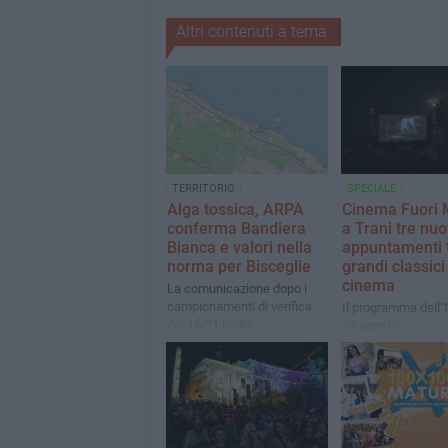
Altri contenuti a tema
TERRITORIO
SPECIALE
Alga tossica, ARPA
Cinema Fuori 
conferma Bandiera
a Trani tre nuo
Bianca e valori nella
appuntamenti t
norma per Bisceglie
grandi classici
cinema
La comunicazione dopo i
campionamenti di verifica
Il programma dell'1
del 16-31 luglio
13 agosto