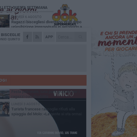
Ù LETTI QUESTA SETTIMANA
GIOVEDÌ 6 AGOSTO
Ragazzi biscegliesi diventano virali dopo
un'esibizione improvvisata in aeroporto a
ma-Fiumicino
A
BISCEGLIE
MARTEDÌ 4 AGOSTO
APP
Emergenza caldo, il Comune di Bisceglie
NIO QUINTO
attiva i "rifugi climatici"
MERCOLEDÌ 5 AGOSTO
Dramma alla spiaggia Bi-Marmi: un
anziano ha un malore e perde la vita
MARTEDÌ 4 AGOSTO
Due auto incendiate nella notte in via Dieta
delle Puglie
OGI
MERCOLEDÌ 5 AGOSTO
Festa patronale, luna park gratuito per i
ragazzi con disabilità
LUNEDÌ 3 AGOSTO
Turista francese raccoglie rifiuti alla
spiaggia del Molo: «La gente si sta ormai
ituando»