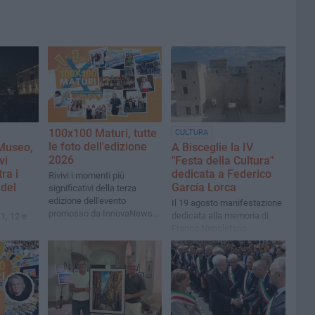
100x100 Maturi, tutte
CULTURA
le foto dell'edizione
Museo,
A Bisceglie la IV
2026
vi
"Festa della Cultura"
ra i
dedicata a Federico
Rivivi i momenti più
 del
García Lorca
significativi della terza
edizione dell'evento
Il 19 agosto manifestazione
promosso da InnovaNews
dedicata alla memoria di
1, 12 e
al Gran Shopping Molfetta
Franco Napoletano