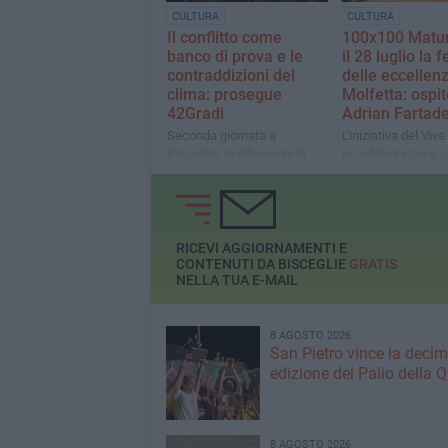
CULTURA
CULTURA
Il conflitto come
100x100 Matur
banco di prova e le
il 28 luglio la f
contraddizioni del
delle eccellen
clima: prosegue
Molfetta: ospit
42Gradi
Adrian Fartad
Seconda giornata a
L'iniziativa del Viv
Bisceglie: le riflessioni di
in collaborazione c
Mario Tozzi e Sabina
Shopping celebra g
Guzzanti
studenti di sei citt
diplomati con 100 
lode
RICEVI AGGIORNAMENTI E
CONTENUTI DA BISCEGLIE
GRATIS
NELLA TUA E-MAIL
8 AGOSTO 2026
San Pietro vince la deci
edizione del Palio della 
8 AGOSTO 2026