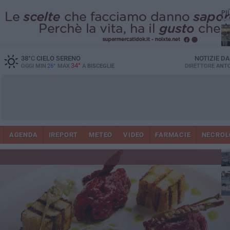
PI
Ro
38
°C
CIELO SERENO
NOTIZIE D
34°
OGGI MIN
26°
MAX
A
BISCEGLIE
DIRETTORE
ANTO
AGENDA
IREPORT
METEO
VIDEO
FARMACIE
NECROL
ab