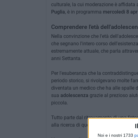
culturale, la cui moderazione è affidata
Puglia
, è in programma
mercoledì 8 apr
Comprendere l'età dell'adolesce
Nella convinzione che l'età dell'adolesc
che segnano l'intero corso dell'esistenz
estremamente attuale, che parla attraver
anni Settanta.
Per l'esuberanza che la contraddistingue, 
periodo storico, si rivolgevano molte fam
diventata un medico che ha alle spalle d
sua
adolescenza
grazie al prezioso aiut
piccola.
Tutto parte dal ritrovamento di una fot
alla ricerca di quella
ragazza ribelle ed
I
Noi e i nostri 1733
p