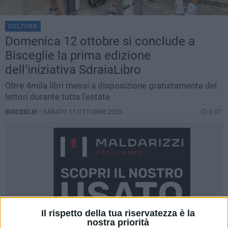
CULTURA
Domenica 12 ottobre si conclude a
Bisceglie la prima edizione
dell’iniziativa SdraiaLibro
Oltre 4mila libri messi a disposizione gratuitamente dei
lettori durante tutta l'estate
BISCEGLIE -
SABATO 11 OTTOBRE 2025
9.07
Il rispetto della tua riservatezza è la
nostra priorità