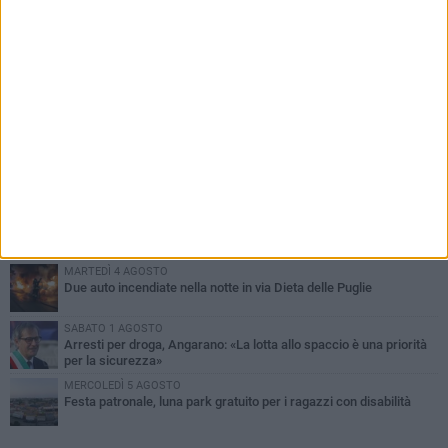
PIÙ LETTI QUESTA SETTIMANA
SABATO 1 AGOSTO
Contrasto allo spaccio di droga, due arresti dei carabinieri a
Bisceglie
MARTEDÌ 4 AGOSTO
Emergenza caldo, il Comune di Bisceglie attiva i "rifugi climatici"
MERCOLEDÌ 5 AGOSTO
Dramma alla spiaggia Bi-Marmi: un anziano ha un malore e perde
la vita
MARTEDÌ 4 AGOSTO
Due auto incendiate nella notte in via Dieta delle Puglie
SABATO 1 AGOSTO
Arresti per droga, Angarano: «La lotta allo spaccio è una priorità
per la sicurezza»
MERCOLEDÌ 5 AGOSTO
Festa patronale, luna park gratuito per i ragazzi con disabilità