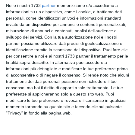
Noi e i nostri 1733
partner
memorizziamo e/o accediamo a
informazioni su un dispositivo, come i cookie, e trattiamo dati
personali, come identificatori univoci e informazioni standard
inviate da un dispositivo per annunci e contenuti personalizzati,
5
misurazione di annunci e contenuti, analisi dell'audience e
sviluppo dei servizi.
Con la tua autorizzazione noi e i nostri
partner possiamo utilizzare dati precisi di geolocalizzazione e
identificazione tramite la scansione del dispositivo. Puoi fare clic
Domenica 12 ottobre, in piazza Duomo a Bisceglie, dalle 10
per consentire a noi e ai nostri 1733 partner il trattamento per le
alle 13, sarà l'ultima occasione di quest'anno per scegliere o
finalità sopra descritte. In alternativa puoi accedere a
scambiare libri gratuitamente. Si conclude infatti l'edizione
informazioni più dettagliate e modificare le tue preferenze prima
2025 dello SdraiaLibro: l'iniziativa che ha trasformato il
di acconsentire o di negare il consenso.
Si rende noto che alcuni
centro storico biscegliese in un'autentica sala lettura a cielo
trattamenti dei dati personali possono non richiedere il tuo
consenso, ma hai il diritto di opporti a tale trattamento. Le tue
aperto per tutta l'estate.
preferenze si applicheranno solo a questo sito web. Puoi
modificare le tue preferenze o revocare il consenso in qualsiasi
Lo SdraiaLibro ha permesso a centinaia di persone di fruire
momento tornando su questo sito e facendo clic sul pulsante
in modo diverso e originale di alcuni luoghi della città
"Privacy" in fondo alla pagina web.
vecchia per riscoprire e condividere gratuitamente il piacere
di un buon libro. L'iniziativa promossa a Bisceglie
dall'Associazione Borgo Antico ha messo a disposizione