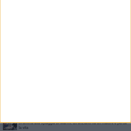
PIÙ LETTI QUESTA SETTIMANA
GIOVEDÌ 6 AGOSTO
Ragazzi biscegliesi diventano virali dopo un'esibizione
improvvisata in aeroporto a Roma-Fiumicino
MARTEDÌ 4 AGOSTO
Emergenza caldo, il Comune di Bisceglie attiva i "rifugi climatici"
MERCOLEDÌ 5 AGOSTO
Dramma alla spiaggia Bi-Marmi: un anziano ha un malore e perde
la vita