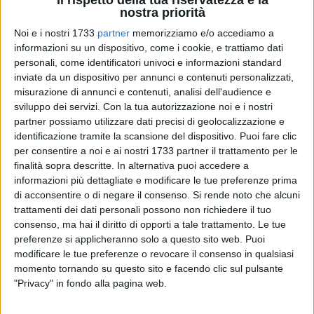
nostra priorità
5
Noi e i nostri 1733
partner
memorizziamo e/o accediamo a
informazioni su un dispositivo, come i cookie, e trattiamo dati
personali, come identificatori univoci e informazioni standard
inviate da un dispositivo per annunci e contenuti personalizzati,
Anche questa settimana Il Borgo del Natale, nel centro
misurazione di annunci e contenuti, analisi dell'audience e
storico biscegliese, accoglierà famiglie e bambini per vivere
sviluppo dei servizi.
Con la tua autorizzazione noi e i nostri
la magica atmosfera natalizia, grazie all'allestimento
partner possiamo utilizzare dati precisi di geolocalizzazione e
identificazione tramite la scansione del dispositivo. Puoi fare clic
promosso da Associazione Borgo Antico.
per consentire a noi e ai nostri 1733 partner il trattamento per le
finalità sopra descritte. In alternativa puoi accedere a
Saranno gli allievi del Maestro Sokol Gjergji i protagonisti del
informazioni più dettagliate e modificare le tue preferenze prima
primo appuntamento musicale di sabato 29 novembre, dalle
di acconsentire o di negare il consenso.
Si rende noto che alcuni
20.30 in Piazza Duomo. Una serata dedicata al bel canto e
trattamenti dei dati personali possono non richiedere il tuo
al talento di giovani artisti del territorio, ma anche un
consenso, ma hai il diritto di opporti a tale trattamento. Le tue
momento di riflessione per augurare a tutti un "Natale di
preferenze si applicheranno solo a questo sito web. Puoi
modificare le tue preferenze o revocare il consenso in qualsiasi
Pace". Questo, infatti, il titolo scelto per l'evento, che punta a
momento tornando su questo sito e facendo clic sul pulsante
promuovere un messaggio di fratellanza in tempi più che
"Privacy" in fondo alla pagina web.
mai incerti.