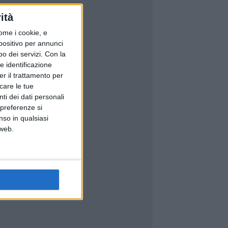
ità
ome i cookie, e
spositivo per annunci
o dei servizi.
Con la
e identificazione
er il trattamento per
icare le tue
ti dei dati personali
 preferenze si
nso in qualsiasi
 web.