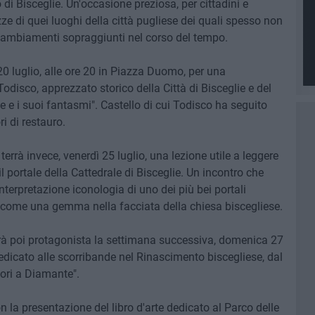
 di Bisceglie. Un'occasione preziosa, per cittadini e
lezze di quei luoghi della città pugliese dei quali spesso non
i cambiamenti sopraggiunti nel corso del tempo.
 luglio, alle ore 20 in Piazza Duomo, per una
disco, apprezzato storico della Città di Bisceglie e del
eglie e i suoi fantasmi". Castello di cui Todisco ha seguito
i di restauro.
errà invece, venerdì 25 luglio, una lezione utile a leggere
il portale della Cattedrale di Bisceglie. Un incontro che
nterpretazione iconologia di uno dei più bei portali
o come una gemma nella facciata della chiesa biscegliese.
 poi protagonista la settimana successiva, domenica 27
icato alle scorribande nel Rinascimento biscegliese, dal
mori a Diamante".
 la presentazione del libro d'arte dedicato al Parco delle