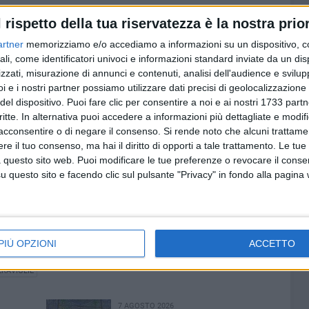
lla presenza di Pietro Consiglio, Isabella Battista e
l rispetto della tua riservatezza è la nostra prior
pato di lavorare il legno annerito degli ulivi danneggiati
el 2017 per dare vita a suggestive opere d'arte
artner
memorizziamo e/o accediamo a informazioni su un dispositivo, c
: un riferimento al poema epico-mitologico di Ovidio,
ali, come identificatori univoci e informazioni standard inviate da un di
zzati, misurazione di annunci e contenuti, analisi dell'audience e svilupp
la materia per trasformarla in qualcosa di nuovo,
i e i nostri partner possiamo utilizzare dati precisi di geolocalizzazione 
del dispositivo. Puoi fare clic per consentire a noi e ai nostri 1733 partn
critte. In alternativa puoi accedere a informazioni più dettagliate e modif
i sfruttare queste occasioni per passeggiare nel centro
acconsentire o di negare il consenso.
Si rende noto che alcuni trattamen
are le attività commerciali, le botteghe artigiane e
e il tuo consenso, ma hai il diritto di opporti a tale trattamento. Le tue
le Meraviglie, hanno riaperto nel centro storico, per far
 questo sito web. Puoi modificare le tue preferenze o revocare il conse
passato ha rappresentato un centro nevralgico di crescita e
questo sito e facendo clic sul pulsante "Privacy" in fondo alla pagina
gli eventi e i laboratori del Borgo delle Meraviglie seguendo
a. La sesta edizione del Borgo delle Meraviglie è promossa da
io Bisceglie, Gal - Ponte Lama e Comune di Bisceglie .
PIÙ OPZIONI
ACCETTO
ERAVIGLIE
7 AGOSTO 2026