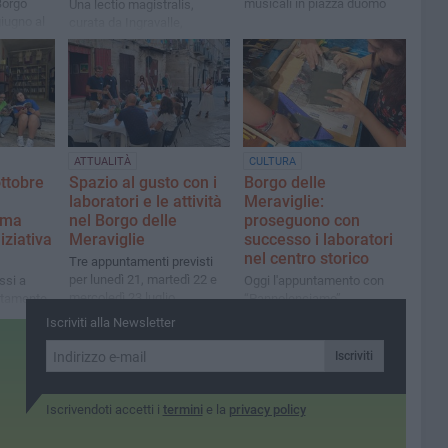
Borgo
musicali in piazza duomo
Una lectio magistralis,
giugno al
curata da Ingravalle,
sull'importanza del ricordo
dell'opera culturale del
"Dotto Abate di S.Adoeno"
ATTUALITÀ
CULTURA
ttobre
Spazio al gusto con i
Borgo delle
laboratori e le attività
Meraviglie:
rima
nel Borgo delle
proseguono con
iziativa
Meraviglie
successo i laboratori
nel centro storico
Tre appuntamenti previsti
per lunedì 21, martedì 22 e
ssi a
Oggi l'appuntamento con
mercoledì 23 luglio.
itamente
“Pannolenciamo”
Prenotazione obbligatoria
tutta
Iscriviti alla Newsletter
Iscriviti
Iscrivendoti accetti i
termini
e la
privacy policy