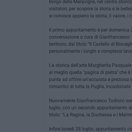
Borgo delle Meraviglie, nel centro storico
visitatori, per scoprire la storia e le bel
si conosce appieno la storia, il valore, 
Il primo appuntamento è per domenica 20
conversazione a cura di Gianfrancesco To
territorio, dal titolo "Il Castello di Bisc
personalmente i lunghi e complessi lavor
La storica dell'arte Margherita Pasquale t
al meglio quella "pagina di pietra" che è 
punta ad offrire un'accurata e preziosa i
romantici di tutta la Puglia, incastonat
Nuovamente Gianfrancesco Todisco sarà
luglio, con un secondo appuntamento ded
titolo: "La Regina, la Duchessa e i Ma'r
Infine lunedì 28 luglio, appuntamento con