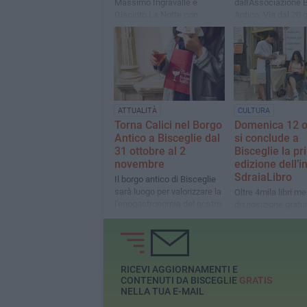
Massimo Ingravalle e
dall'Associazione 
Giacinto La Notte con
Antico. Via dal 20 
"Palazzi Storici di Bisceglie,
20 settembre
storie di uomini e pietre"
ATTUALITÀ
CULTURA
Torna Calici nel Borgo
Domenica 12 o
Antico a Bisceglie dal
si conclude a
31 ottobre al 2
Bisceglie la p
novembre
edizione dell’in
SdraiaLibro
Il borgo antico di Bisceglie
sarà luogo per valorizzare la
Oltre 4mila libri me
l'enogastronomia del nostro
disposizione gratu
territorio
dei lettori durante 
l'estate
RICEVI AGGIORNAMENTI E
CONTENUTI DA BISCEGLIE
GRATIS
NELLA TUA E-MAIL