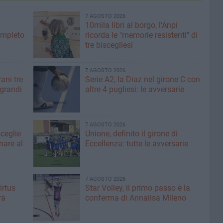
7 AGOSTO 2026
10mila libri al borgo, l'Anpi
ompleto
ricorda le "memorie resistenti" di
tre biscegliesi
7 AGOSTO 2026
ani tre
Serie A2, la Diaz nel girone C con
 grandi
altre 4 pugliesi: le avversarie
7 AGOSTO 2026
sceglie
Unione, definito il girone di
nare al
Eccellenza: tutte le avversarie
7 AGOSTO 2026
irtus
Star Volley, il primo passo è la
rà
conferma di Annalisa Mileno