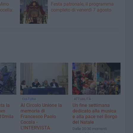
 Mino
Festa patronale, il programma
ccella:
completo di venerdì 7 agosto
CULTURA
ATTUALITÀ
ta la
Al Circolo Unione la
Un fine settimana
own
memoria di
dedicato alla musica
 "10mila
Francesco Paolo
e alla pace nel Borgo
Cocola -
del Natale
L'INTERVISTA
Dalle 20:30 momenti