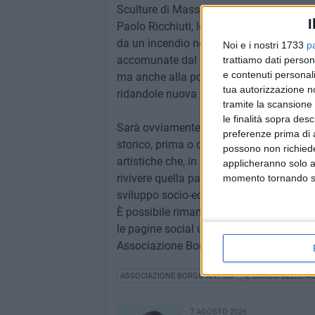
Sculture di Masseria Posta Santa Croce, a
I
Paolo Ricchiuti, lo scultore che si è occu
da un incendio nella caldissima estate d
Noi e i nostri 1733
p
accomunate dal tema della "metamorfosi"
trattiamo dati person
e contenuti personali
ma anche alla possibilità di manipolare 
tua autorizzazione no
ridandole nuova vita.
tramite la scansione 
le finalità sopra des
Sarà ovviamente possibile per i visitator
preferenze prima di 
storico, prima o dopo gli incontri, e visit
possono non richieder
artistiche che, in occasione del Borgo del
applicheranno solo a
rivivere quella parte della città che in 
momento tornando su 
sviluppo socio-economico.
È possibile rimanere aggiornati su tutti 
le pagine social ufficiali dell'iniziativ
Associazione Borgo Antico, Confcommerc
ASSOCIAZIONE BORGO ANTICO
IL BORGO DELLE M
7 AGOSTO 2026