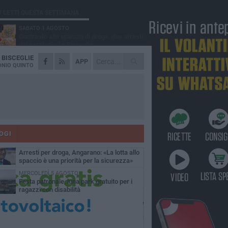
Ù LETTI QUESTA SETTIMANA
SABATO 1 AGOSTO
Contrasto allo spaccio di droga, due arresti
dei carabinieri a Bisceglie
A
BISCEGLIE
MARTEDÌ 4 AGOSTO
APP
Emergenza caldo, il Comune di Bisceglie
NIO QUINTO
attiva i "rifugi climatici"
MERCOLEDÌ 5 AGOSTO
Dramma alla spiaggia Bi-Marmi: un
anziano ha un malore e perde la vita
MARTEDÌ 4 AGOSTO
Due auto incendiate nella notte in via Dieta
delle Puglie
OGI
SABATO 1 AGOSTO
Arresti per droga, Angarano: «La lotta allo
spaccio è una priorità per la sicurezza»
MERCOLEDÌ 5 AGOSTO
Festa patronale, luna park gratuito per i
ragazzi con disabilità