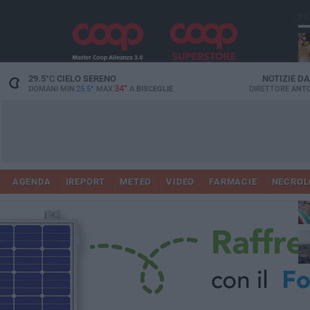
PI
29.5
°C
CIELO SERENO
NOTIZIE D
34°
DOMANI MIN
25.5°
MAX
A
BISCEGLIE
DIRETTORE
ANTO
AGENDA
IREPORT
METEO
VIDEO
FARMACIE
NECROL