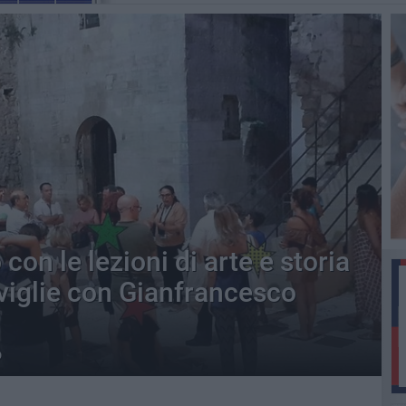
n le lezioni di arte e storia
viglie con Gianfrancesco
o