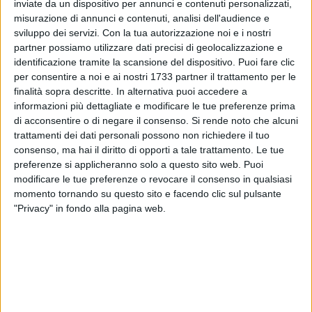
inviate da un dispositivo per annunci e contenuti personalizzati,
121
misurazione di annunci e contenuti, analisi dell'audience e
sviluppo dei servizi.
Con la tua autorizzazione noi e i nostri
partner possiamo utilizzare dati precisi di geolocalizzazione e
identificazione tramite la scansione del dispositivo. Puoi fare clic
Era scomparsa nella serata del 18 agosto intorno alle 20:30
per consentire a noi e ai nostri 1733 partner il trattamento per le
a Bisceglie, ma fortunatamente Lucia Cassanelli è stata
finalità sopra descritte. In alternativa puoi accedere a
ritrovata e sta bene.
informazioni più dettagliate e modificare le tue preferenze prima
di acconsentire o di negare il consenso.
Si rende noto che alcuni
A darne notizia è stata la famiglia, che aveva subito
trattamenti dei dati personali possono non richiedere il tuo
denunciato la scomparsa ai Carabinieri. I familiari
consenso, ma hai il diritto di opporti a tale trattamento. Le tue
preferenze si applicheranno solo a questo sito web. Puoi
ringraziano tutti coloro che hanno supportato le ricerche.
modificare le tue preferenze o revocare il consenso in qualsiasi
momento tornando su questo sito e facendo clic sul pulsante
10 AGOSTO 2026
"Privacy" in fondo alla pagina web.
Festa patronale, il programma di lunedì 10
agosto
10 AGOSTO 2026
Anna Musci si ferma alle qualificazioni del
peso agli Europei di Birmingham