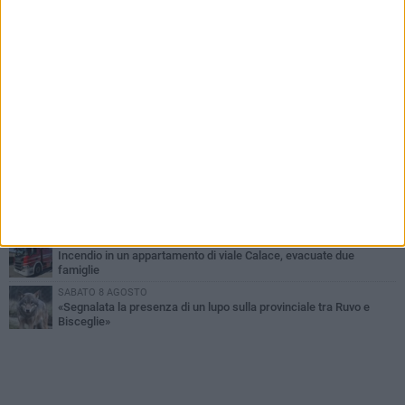
PIÙ LETTI QUESTA SETTIMANA
GIOVEDÌ 6 AGOSTO
Ragazzi biscegliesi diventano virali dopo un'esibizione
improvvisata in aeroporto a Roma-Fiumicino
MARTEDÌ 4 AGOSTO
Emergenza caldo, il Comune di Bisceglie attiva i "rifugi climatici"
SABATO 8 AGOSTO
Festa Patronale, il programma completo di sabato 8 agosto
MERCOLEDÌ 5 AGOSTO
Dramma alla spiaggia Bi-Marmi: un anziano ha un malore e perde
la vita
DOMENICA 9 AGOSTO
Incendio in un appartamento di viale Calace, evacuate due
famiglie
SABATO 8 AGOSTO
«Segnalata la presenza di un lupo sulla provinciale tra Ruvo e
Bisceglie»