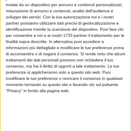
inviate da un dispositivo per annunci e contenuti personalizzati,
misurazione di annunci e contenuti, analisi dell'audience e
sviluppo dei servizi.
Con la tua autorizzazione noi e i nostri
259
partner possiamo utilizzare dati precisi di geolocalizzazione e
identificazione tramite la scansione del dispositivo. Puoi fare clic
per consentire a noi e ai nostri 1733 partner il trattamento per le
finalità sopra descritte. In alternativa puoi accedere a
È stata ritrovata Isa Musci, la 50enne di cui si erano perse le
informazioni più dettagliate e modificare le tue preferenze prima
tracce nel pomeriggio di mercoledì 13 agosto.
di acconsentire o di negare il consenso.
Si rende noto che alcuni
trattamenti dei dati personali possono non richiedere il tuo
La donna, vista per l'ultima volta intorno alle ore 16 a
consenso, ma hai il diritto di opporti a tale trattamento. Le tue
Bisceglie, è stata rintracciata e sta bene.
preferenze si applicheranno solo a questo sito web. Puoi
modificare le tue preferenze o revocare il consenso in qualsiasi
La sua scomparsa aveva suscitato grande apprensione e
momento tornando su questo sito e facendo clic sul pulsante
"Privacy" in fondo alla pagina web.
mobilitato familiari, amici, cittadini.
10 AGOSTO 2026
Gli appuntamenti di "10mila Libri al Borgo"
proseguono a Bisceglie nella settimana di
ferragosto