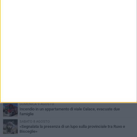
PIÙ LETTI QUESTA SETTIMANA
GIOVEDÌ 6 AGOSTO
Ragazzi biscegliesi diventano virali dopo un'esibizione
improvvisata in aeroporto a Roma-Fiumicino
MARTEDÌ 4 AGOSTO
Emergenza caldo, il Comune di Bisceglie attiva i "rifugi climatici"
SABATO 8 AGOSTO
Festa Patronale, il programma completo di sabato 8 agosto
MERCOLEDÌ 5 AGOSTO
Dramma alla spiaggia Bi-Marmi: un anziano ha un malore e perde
la vita
DOMENICA 9 AGOSTO
Incendio in un appartamento di viale Calace, evacuate due
famiglie
SABATO 8 AGOSTO
«Segnalata la presenza di un lupo sulla provinciale tra Ruvo e
Bisceglie»