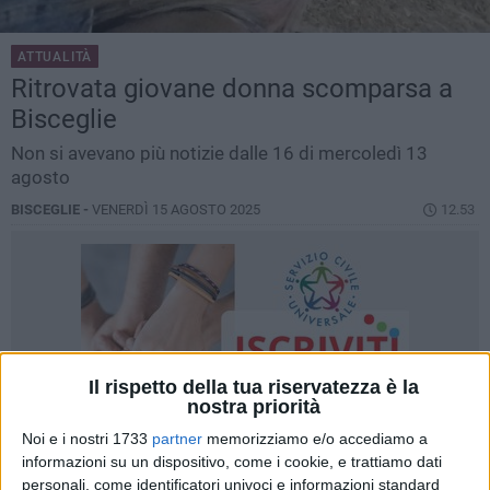
ATTUALITÀ
Ritrovata giovane donna scomparsa a
Bisceglie
Non si avevano più notizie dalle 16 di mercoledì 13
agosto
BISCEGLIE -
VENERDÌ 15 AGOSTO 2025
12.53
Il rispetto della tua riservatezza è la
nostra priorità
Noi e i nostri 1733
partner
memorizziamo e/o accediamo a
informazioni su un dispositivo, come i cookie, e trattiamo dati
personali, come identificatori univoci e informazioni standard