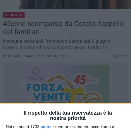
CRONACA
45enne scomparso da Corato, l'appello
dei familiari
Nessuna notizia di Francesco Leone dal 5 giugno
scorso. Le ricerche si concentrano sul territorio
BISCEGLIE -
MARTEDÌ 13 GIUGNO 2023
22.09
Il rispetto della tua riservatezza è la
nostra priorità
Noi e i nostri 1733
partner
memorizziamo e/o accediamo a