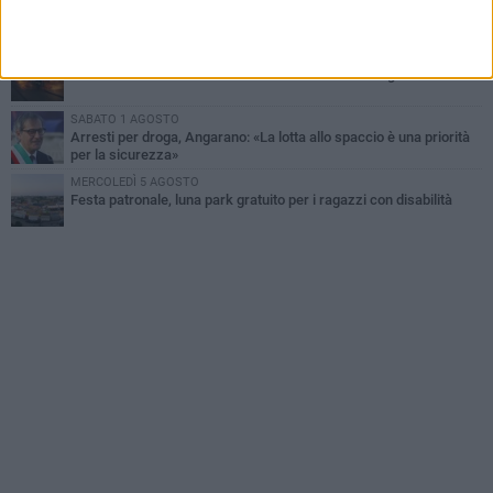
Dramma alla spiaggia Bi-Marmi: un anziano ha un malore e perde
la vita
MARTEDÌ 4 AGOSTO
Due auto incendiate nella notte in via Dieta delle Puglie
SABATO 1 AGOSTO
Arresti per droga, Angarano: «La lotta allo spaccio è una priorità
per la sicurezza»
MERCOLEDÌ 5 AGOSTO
Festa patronale, luna park gratuito per i ragazzi con disabilità