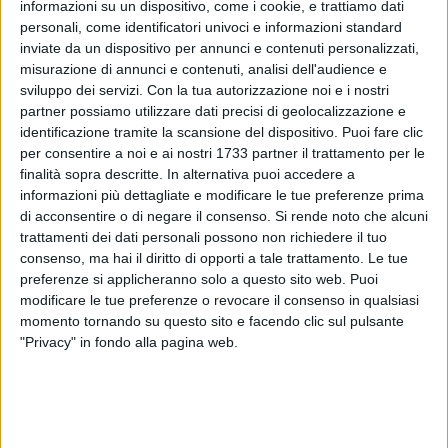
informazioni su un dispositivo, come i cookie, e trattiamo dati
personali, come identificatori univoci e informazioni standard
inviate da un dispositivo per annunci e contenuti personalizzati,
27
misurazione di annunci e contenuti, analisi dell'audience e
sviluppo dei servizi.
Con la tua autorizzazione noi e i nostri
partner possiamo utilizzare dati precisi di geolocalizzazione e
identificazione tramite la scansione del dispositivo. Puoi fare clic
Francesco Leone, 45 anni, di Corato, non dà più sue notizie
per consentire a noi e ai nostri 1733 partner il trattamento per le
da lunedì 5 giugno.
finalità sopra descritte. In alternativa puoi accedere a
informazioni più dettagliate e modificare le tue preferenze prima
Il padre ne ha denunciato la scomparsa ai carabinieri l'8
di acconsentire o di negare il consenso.
Si rende noto che alcuni
trattamenti dei dati personali possono non richiedere il tuo
giugno e da allora le ricerche sono state estese, oltre che nel
consenso, ma hai il diritto di opporti a tale trattamento. Le tue
territorio delle città confinanti, anche a livello nazionale.
preferenze si applicheranno solo a questo sito web. Puoi
modificare le tue preferenze o revocare il consenso in qualsiasi
Leone è alto all'incirca un metro e 75 centrimetri, magro con
momento tornando su questo sito e facendo clic sul pulsante
capelli grigi folti.
"Privacy" in fondo alla pagina web.
«Non sappiamo dove sia. Il cellulare è spento e l'ultima
attività risale al mattino di lunedì 5, giorno della sua
scomparsa» ha sottolineato la nipote in un messaggio