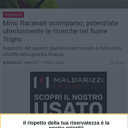
CRONACA
Mino Racanati scomparso, potenziate
ulteriormente le ricerche nel fiume
Trigno
Supporto del reparto operativo aeronavale e delle unità
cinofile della guardia finanza
BISCEGLIE -
MARTEDÌ 7 APRILE 2026
20.30
Il rispetto della tua riservatezza è la