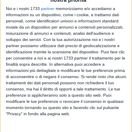
nostra priorità
Noi e i nostri 1733
partner
memorizziamo e/o accediamo a
informazioni su un dispositivo, come i cookie, e trattiamo dati
personali, come identificatori univoci e informazioni standard
inviate da un dispositivo per annunci e contenuti personalizzati,
misurazione di annunci e contenuti, analisi dell'audience e
sviluppo dei servizi.
Con la tua autorizzazione noi e i nostri
partner possiamo utilizzare dati precisi di geolocalizzazione e
Da martedì 7 aprile sono state ulteriormente potenziate le
identificazione tramite la scansione del dispositivo. Puoi fare clic
ricerche nel fiume Trigno per ritrovare
Mino Racanati
e la sua
per consentire a noi e ai nostri 1733 partner il trattamento per le
finalità sopra descritte. In alternativa puoi accedere a
auto. Il 53enne biscegliese risulta disperso da giovedì, a
informazioni più dettagliate e modificare le tue preferenze prima
seguito del crollo del ponte sulla statale 16 Adriatica in
di acconsentire o di negare il consenso.
Si rende noto che alcuni
territorio di Montenero di Bisaccia al confine tra il Molise e
trattamenti dei dati personali possono non richiedere il tuo
l'Abruzzo.
consenso, ma hai il diritto di opporti a tale trattamento. Le tue
preferenze si applicheranno solo a questo sito web. Puoi
Il personale del reparto operativo aeronavale e le unità
modificare le tue preferenze o revocare il consenso in qualsiasi
cinofile della guardia di finanza hanno cominciato ad
momento tornando su questo sito e facendo clic sul pulsante
"Privacy" in fondo alla pagina web.
affiancare i vigili del fuoco e la capitaneria di porto di
Termoli per le attività anche a terra: la stessa guardia
costiera ha raddoppiato i mezzi per le ricerche. La foce del