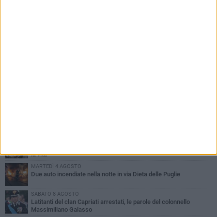
PIÙ LETTI QUESTA SETTIMANA
GIOVEDÌ 6 AGOSTO
Ragazzi biscegliesi diventano virali dopo un'esibizione
improvvisata in aeroporto a Roma-Fiumicino
MARTEDÌ 4 AGOSTO
Emergenza caldo, il Comune di Bisceglie attiva i "rifugi climatici"
MERCOLEDÌ 5 AGOSTO
Dramma alla spiaggia Bi-Marmi: un anziano ha un malore e perde
la vita
MARTEDÌ 4 AGOSTO
Due auto incendiate nella notte in via Dieta delle Puglie
SABATO 8 AGOSTO
Latitanti del clan Capriati arrestati, le parole del colonnello
Massimiliano Galasso