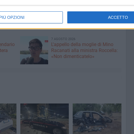
piattaforma logistica"
in grado di ripulire i pezzi di
PIÙ OPZIONI
ACCETTO
7 AGOSTO 2026
lendario
L'appello della moglie di Mino
tera
Racanati alla ministra Roccella:
«Non dimenticatelo»