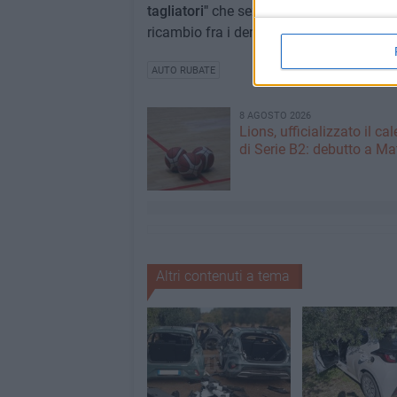
tagliatori"
che seziona le vetture e una
"
ricambio fra i demolitori compiacenti.
AUTO RUBATE
8 AGOSTO 2026
Lions, ufficializzato il ca
di Serie B2: debutto a Ma
Altri contenuti a tema