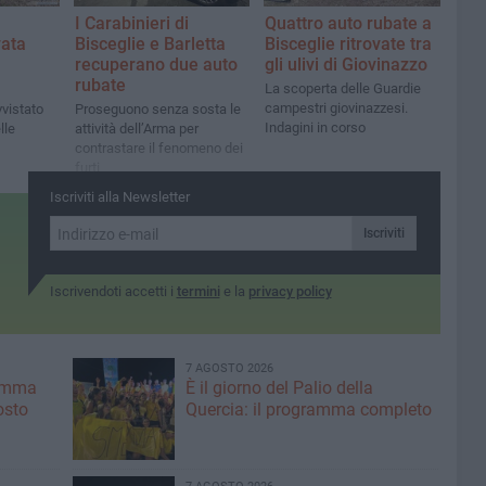
I Carabinieri di
Quattro auto rubate a
vata
Bisceglie e Barletta
Bisceglie ritrovate tra
recuperano due auto
gli ulivi di Giovinazzo
rubate
La scoperta delle Guardie
campestri giovinazzesi.
vvistato
Proseguono senza sosta le
Indagini in corso
lle
attività dell’Arma per
contrastare il fenomeno dei
furti
Iscriviti alla Newsletter
Iscriviti
Iscrivendoti accetti i
termini
e la
privacy policy
7 AGOSTO 2026
ramma
È il giorno del Palio della
osto
Quercia: il programma completo