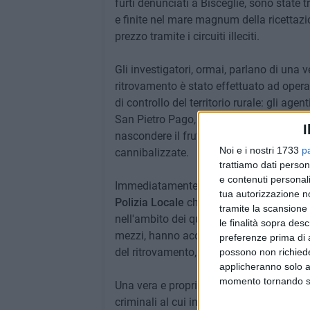
furti denunciati a Bisceglie, sono stat
e finite nel mare magnum della ricettazi
prezzo tramite i circuiti illeciti.
Gli investigatori, ormai, parlano di una ve
ritrovamento è stato effettuato ad opera
di controllo del territorio rurale: gli agen
San Pietro Pago, nei pressi della discari
I
nascondere il frutto della loro attività 
Noi e i nostri 1733
p
cannibalizzate.
trattiamo dati person
e contenuti personali
Immediatamente dopo la scoperta, i vigi
tua autorizzazione no
Polizia Locale
che dal
Comando
di via 
tramite la scansione 
nell'ambito dei quotidiani servizi di cont
le finalità sopra des
mezzi, hanno accertato che le due auto e
preferenze prima di 
del ritrovamento, portate nelle campagne 
possono non richieder
applicheranno solo a
momento tornando su 
Una vera e propria piaga del territorio, q
criminali al cui interno opera una
"squad