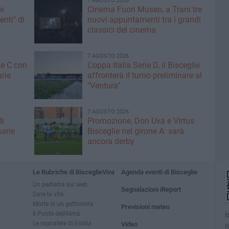
7 AGOSTO 2026
pi
Cinema Fuori Museo, a Trani tre
enti" di
nuovi appuntamenti tra i grandi
classici del cinema
7 AGOSTO 2026
ne C con
Coppa Italia Serie D, il Bisceglie
arie
affronterà il turno preliminare al
"Ventura"
7 AGOSTO 2026
di
Promozione, Don Uva e Virtus
sarie
Bisceglie nel girone A: sarà
ancora derby
Le Rubriche di BisceglieViva
Agenda eventi di Bisceglie
Un pediatra sul web
Segnalazioni iReport
Dare la vita
Morte di un gettonista
Previsioni meteo
Il Ponte dell'Almà
I
Le ragnatele di Ersilia
Video
R