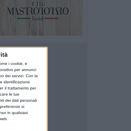
ità
ome i cookie, e
spositivo per annunci
o dei servizi.
Con la
e identificazione
er il trattamento per
icare le tue
ti dei dati personali
 preferenze si
nso in qualsiasi
 web.