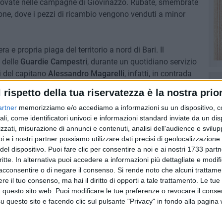
e trovate nelle campagne di Giovinazzo. Rubate, smembrate
one, dove i pezzi di ricambio vengono venduti a minor
ra e propria piaga del territorio a nord di Bari. Il
 delle
Guardie Campestri
, durante un quotidiano servizio
ti del capitano
Alessandro Magarelli
, infatti, in contrada
ca, si sono imbattuti in un terreno usato dai banditi per
l rispetto della tua riservatezza è la nostra prior
criminosa, ovvero le scocche di due auto ormai del tutto
artner
memorizziamo e/o accediamo a informazioni su un dispositivo, c
ali, come identificatori univoci e informazioni standard inviate da un di
zzati, misurazione di annunci e contenuti, analisi dell'audience e svilupp
lantes del
Consorzio
di via Marconi hanno contattato la
i e i nostri partner possiamo utilizzare dati precisi di geolocalizzazione 
Cappuccini ha inviato sul luogo una pattuglia, già in zona
del dispositivo. Puoi fare clic per consentire a noi e ai nostri 1733 partn
rollo. Gli agenti, dopo i rilievi di propria competenza sui
critte. In alternativa puoi accedere a informazioni più dettagliate e modif
rano state rubate a Bisceglie nei giorni precedenti la data
acconsentire o di negare il consenso.
Si rende noto che alcuni trattamen
e, infine, cannibalizzate per ricavarne pezzi di ricambio.
e il tuo consenso, ma hai il diritto di opporti a tale trattamento. Le tue
 questo sito web. Puoi modificare le tue preferenze o revocare il conse
questo sito e facendo clic sul pulsante "Privacy" in fondo alla pagina
uella dei furti d'auto, che vede coinvolti numerosi gruppi
ra operativa"
dedita al furto del mezzo, la
"squadra dei