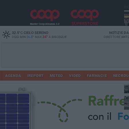
PI
Ro
32.5
°C
CIELO SERENO
NOTIZIE D
34°
OGGI MIN
26.5°
MAX
A
BISCEGLIE
DIRETTORE
ANTO
AGENDA
IREPORT
METEO
VIDEO
FARMACIE
NECROL
ab