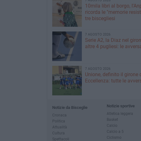
7 AGOSTO 2026
10mila libri al borgo, l'An
ricorda le "memorie resist
tre biscegliesi
7 AGOSTO 2026
Serie A2, la Diaz nel giro
altre 4 pugliesi: le avvers
7 AGOSTO 2026
Unione, definito il girone 
Eccellenza: tutte le avver
Notizie sportive
Notizie da Bisceglie
Atletica leggera
Cronaca
Basket
Politica
Calcio
Attualità
Calcio a 5
Cultura
Ciclismo
Spettacoli