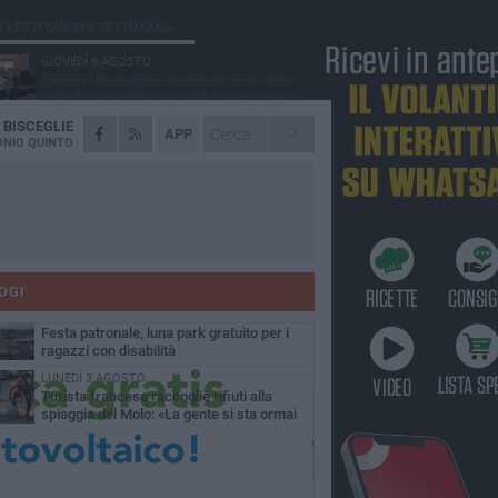
Ù LETTI QUESTA SETTIMANA
GIOVEDÌ 6 AGOSTO
Ragazzi biscegliesi diventano virali dopo
un'esibizione improvvisata in aeroporto a
ma-Fiumicino
A
BISCEGLIE
MARTEDÌ 4 AGOSTO
APP
Emergenza caldo, il Comune di Bisceglie
NIO QUINTO
attiva i "rifugi climatici"
MERCOLEDÌ 5 AGOSTO
Dramma alla spiaggia Bi-Marmi: un
anziano ha un malore e perde la vita
MARTEDÌ 4 AGOSTO
Due auto incendiate nella notte in via Dieta
delle Puglie
OGI
MERCOLEDÌ 5 AGOSTO
Festa patronale, luna park gratuito per i
ragazzi con disabilità
LUNEDÌ 3 AGOSTO
Turista francese raccoglie rifiuti alla
spiaggia del Molo: «La gente si sta ormai
ituando»