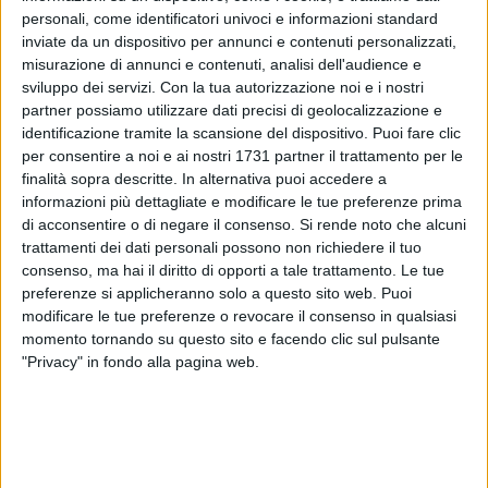
personali, come identificatori univoci e informazioni standard
inviate da un dispositivo per annunci e contenuti personalizzati,
misurazione di annunci e contenuti, analisi dell'audience e
5
A cura di
sviluppo dei servizi.
Con la tua autorizzazione noi e i nostri
ANTONIO LOPOPOLO
partner possiamo utilizzare dati precisi di geolocalizzazione e
identificazione tramite la scansione del dispositivo. Puoi fare clic
per consentire a noi e ai nostri 1731 partner il trattamento per le
finalità sopra descritte. In alternativa puoi accedere a
Con una nota pubblicata sul sito del Comune di Bisceglie, in
informazioni più dettagliate e modificare le tue preferenze prima
riferimento alle prossime elezioni regionali in programma per
di acconsentire o di negare il consenso.
Si rende noto che alcuni
domenica 23 e lunedì 24 novembre, l'Ente comunale ha reso
trattamenti dei dati personali possono non richiedere il tuo
noto che le operazioni preliminari degli uffici elettorali di
consenso, ma hai il diritto di opporti a tale trattamento. Le tue
sezione inizieranno alle ore 16 di sabato 22 novembre. La
preferenze si applicheranno solo a questo sito web. Puoi
votazione si svolgerà domenica dalle ore 7 alle ore 23 e
modificare le tue preferenze o revocare il consenso in qualsiasi
momento tornando su questo sito e facendo clic sul pulsante
lunedì dalle ore 7 alle ore 15.
"Privacy" in fondo alla pagina web.
L'importante novità riguarda l'ubicazione dei seggi elettorali:
a partire da questa tornata elettorale sono state ripristinate
le sezioni dalla n. 40 alla n. 46 presso la Scuola Secondaria
di Primo Grado "R. Monterisi", mentre restano alla Scuola