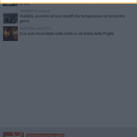
la vita
VENERDÌ 31 LUGLIO
Viabilità, previste alcune modifiche temporanee nei prossimi
giorni
MARTEDÌ 4 AGOSTO
Due auto incendiate nella notte in via Dieta delle Puglie
BISCEGLIEVIVA APP