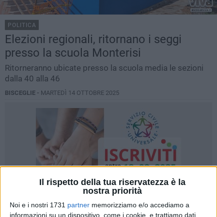
POLITICA
Elezioni regionali, ritornano i seggi
presso la scuola Monterisi
Ritorneranno ubicate presso la scuola media le sezioni
dalla 40 alla 46
BISCEGLIE -
MARTEDÌ 14 OTTOBRE 2025
Il rispetto della tua riservatezza è la
nostra priorità
Noi e i nostri 1731
partner
memorizziamo e/o accediamo a
informazioni su un dispositivo, come i cookie, e trattiamo dati