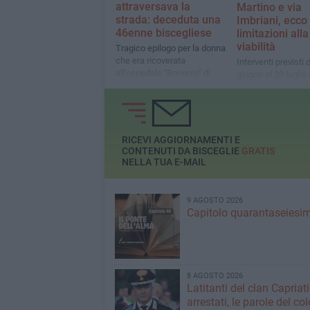
attraversava la
Martino e via
strada: deceduta una
Imbriani, ecco 
46enne biscegliese
limitazioni alla
viabilità
Tragico epilogo per la donna
che era ricoverata
Interventi previsti 
all'ospedale "Bonomo" di
giugno al 20 luglio 
Andria
alle 16
RICEVI AGGIORNAMENTI E
CONTENUTI DA BISCEGLIE
GRATIS
NELLA TUA E-MAIL
9 AGOSTO 2026
Capitolo quarantaseiesi
8 AGOSTO 2026
Latitanti del clan Capriati
arrestati, le parole del co