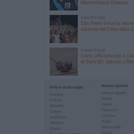
Massimiliano Galasso
8 AGOSTO 2026
San Pietro vince la deci
edizione del Palio della 
8 AGOSTO 2026
Lions, ufficializzato il ca
di Serie B2: debutto a Ma
Notizie sportive
Notizie da Bisceglie
Atletica leggera
Cronaca
Basket
Politica
Calcio
Attualità
Calcio a 5
Cultura
Ciclismo
Spettacoli
Rugby
Territorio
Sport a 360°
Scuola
Tennis