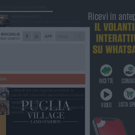
Ù LETTI QUESTA SETTIMANA
GIOVEDÌ 6 AGOSTO
Ragazzi biscegliesi diventano virali dopo
un'esibizione improvvisata in aeroporto a
ma-Fiumicino
A
BISCEGLIE
MARTEDÌ 4 AGOSTO
APP
Emergenza caldo, il Comune di Bisceglie
NIO QUINTO
attiva i "rifugi climatici"
MERCOLEDÌ 5 AGOSTO
Dramma alla spiaggia Bi-Marmi: un
anziano ha un malore e perde la vita
MARTEDÌ 4 AGOSTO
Due auto incendiate nella notte in via Dieta
delle Puglie
OGI
SABATO 8 AGOSTO
Latitanti del clan Capriati arrestati, le
parole del colonnello Massimiliano Galasso
VENERDÌ 7 AGOSTO
Festa patronale, il programma completo di
venerdì 7 agosto