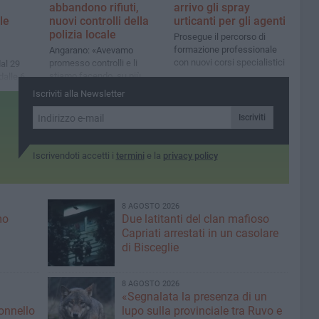
abbandono rifiuti,
arrivo gli spray
le
nuovi controlli della
urticanti per gli agenti
polizia locale
Prosegue il percorso di
formazione professionale
Angarano: «Avevamo
con nuovi corsi specialistici
promesso controlli e li
dal 29
stiamo facendo, su più
dalle 6
fronti»
Iscriviti alla Newsletter
Iscriviti
Iscrivendoti accetti i
termini
e la
privacy policy
8 AGOSTO 2026
mo
Due latitanti del clan mafioso
Capriati arrestati in un casolare
di Bisceglie
8 AGOSTO 2026
«Segnalata la presenza di un
lonnello
lupo sulla provinciale tra Ruvo e