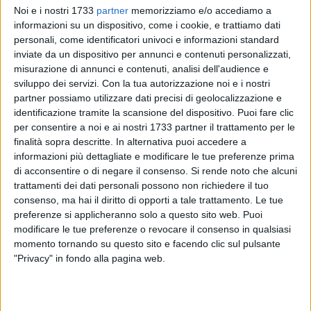
Noi e i nostri 1733
partner
memorizziamo e/o accediamo a
informazioni su un dispositivo, come i cookie, e trattiamo dati
personali, come identificatori univoci e informazioni standard
inviate da un dispositivo per annunci e contenuti personalizzati,
misurazione di annunci e contenuti, analisi dell'audience e
sviluppo dei servizi.
Con la tua autorizzazione noi e i nostri
partner possiamo utilizzare dati precisi di geolocalizzazione e
identificazione tramite la scansione del dispositivo. Puoi fare clic
Il progetto internazionale eTwinning "The heart of my
per consentire a noi e ai nostri 1733 partner il trattamento per le
school: my library", a cui ha partecipato anche l'I.C.Don UVA
finalità sopra descritte. In alternativa puoi accedere a
Cosmai di Bisceglie (Dirigente Dott.ssa Valentina de
informazioni più dettagliate e modificare le tue preferenze prima
Gennaro), si è concluso con successo dopo 8 mesi di
di acconsentire o di negare il consenso.
Si rende noto che alcuni
trattamenti dei dati personali possono non richiedere il tuo
attività, con la partecipazione di studenti provenienti da 3
consenso, ma hai il diritto di opporti a tale trattamento. Le tue
continenti e 10 paesi.
preferenze si applicheranno solo a questo sito web. Puoi
modificare le tue preferenze o revocare il consenso in qualsiasi
Il progetto, a cui ha aderito la professoressa Angelamaria
momento tornando su questo sito e facendo clic sul pulsante
Marzano, insegnante di lingua inglese con la classe 2N della
"Privacy" in fondo alla pagina web.
secondaria e coordinato da una collega turca e una
spagnola, è stato realizzato in collaborazione con 17 scuole
di 10 paesi di 3 continenti.