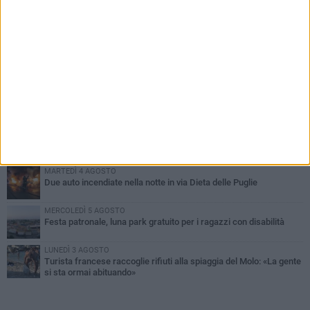
PIÙ LETTI QUESTA SETTIMANA
GIOVEDÌ 6 AGOSTO
Ragazzi biscegliesi diventano virali dopo un'esibizione
improvvisata in aeroporto a Roma-Fiumicino
MARTEDÌ 4 AGOSTO
Emergenza caldo, il Comune di Bisceglie attiva i "rifugi climatici"
MERCOLEDÌ 5 AGOSTO
Dramma alla spiaggia Bi-Marmi: un anziano ha un malore e perde
la vita
MARTEDÌ 4 AGOSTO
Due auto incendiate nella notte in via Dieta delle Puglie
MERCOLEDÌ 5 AGOSTO
Festa patronale, luna park gratuito per i ragazzi con disabilità
LUNEDÌ 3 AGOSTO
Turista francese raccoglie rifiuti alla spiaggia del Molo: «La gente
si sta ormai abituando»