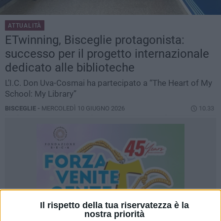
ATTUALITÀ
ETwinning, Bisceglie protagonista:
successo per il progetto internazionale
dedicato alle biblioteche
L’I.C. Don Uva-Cosmai ha partecipato a “The Heart of My
School: My Library”
BISCEGLIE -
MERCOLEDÌ 10 GIUGNO 2026
10.33
Il rispetto della tua riservatezza è la
nostra priorità