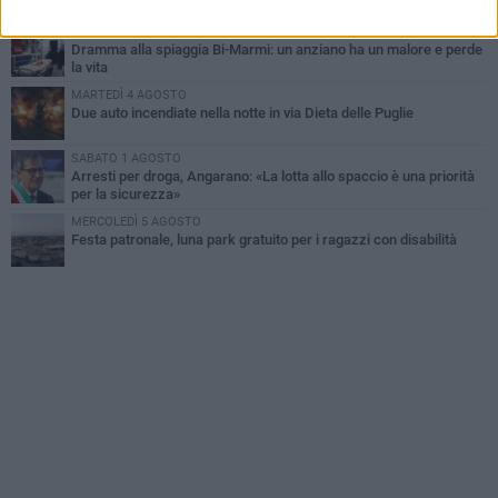
MERCOLEDÌ 5 AGOSTO
Dramma alla spiaggia Bi-Marmi: un anziano ha un malore e perde
la vita
MARTEDÌ 4 AGOSTO
Due auto incendiate nella notte in via Dieta delle Puglie
SABATO 1 AGOSTO
Arresti per droga, Angarano: «La lotta allo spaccio è una priorità
per la sicurezza»
MERCOLEDÌ 5 AGOSTO
Festa patronale, luna park gratuito per i ragazzi con disabilità