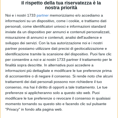
Il rispetto della tua riservatezza è la
nostra priorità
47
A cura di
Noi e i nostri 1733
partner
memorizziamo e/o accediamo a
CINZIA MONTEDORO
informazioni su un dispositivo, come i cookie, e trattiamo dati
personali, come identificatori univoci e informazioni standard
inviate da un dispositivo per annunci e contenuti personalizzati,
La solennità dell'Immacolata concezione è un punto di
misurazione di annunci e contenuti, analisi dell'audience e
sviluppo dei servizi.
Con la tua autorizzazione noi e i nostri
svolta nel cammino dell'Avvento.
partner possiamo utilizzare dati precisi di geolocalizzazione e
identificazione tramite la scansione del dispositivo. Puoi fare clic
L'accensione dei falò la sera del 7 dicembre, nella Vigilia
per consentire a noi e ai nostri 1733 partner il trattamento per le
della festività, è una delle tradizioni che si perde nella notte
finalità sopra descritte. In alternativa puoi accedere a
dei tempi eppure resta molto sentita a Bisceglie.
informazioni più dettagliate e modificare le tue preferenze prima
di acconsentire o di negare il consenso.
Si rende noto che alcuni
Accompagnati da libagioni e degustazioni gastronomiche, i
trattamenti dei dati personali possono non richiedere il tuo
consenso, ma hai il diritto di opporti a tale trattamento. Le tue
falò rappresentano ancora oggi un momento di unione e
preferenze si applicheranno solo a questo sito web. Puoi
condivisione per tutta la cittadinanza che accoglie, oltre al
modificare le tue preferenze o revocare il consenso in qualsiasi
significato cristiano - l'accensione del fuoco ricorda la
momento tornando su questo sito e facendo clic sul pulsante
Madonna che asciuga i panni lavati del Bambino Gesù -
"Privacy" in fondo alla pagina web.
anche quello della purificazione e rigenerazione periodica