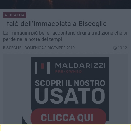
ATTUALITÀ
I falò dell’Immacolata a Bisceglie
Le immagini più belle raccontano di una tradizione che si
perde nella notte dei tempi
BISCEGLIE -
DOMENICA 8 DICEMBRE 2019
10.12