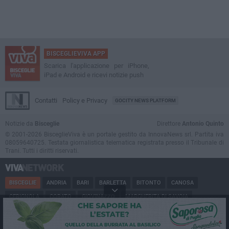
BISCEGLIEVIVA APP
Scarica l'applicazione per iPhone,
iPad e Android e ricevi notizie push
Contatti
Policy e Privacy
GOCITY NEWS PLATFORM
Notizie da
Bisceglie
Direttore
Antonio Quinto
© 2001-2026 BisceglieViva è un portale gestito da InnovaNews srl. Partita iva
08059640725. Testata giornalistica telematica registrata presso il Tribunale di
Trani. Tutti i diritti riservati.
BISCEGLIE
ANDRIA
BARI
BARLETTA
BITONTO
CANOSA
CERIGNOLA
CORATO
GIOVINAZZO
MARGHERITA DI SAVOIA
MINERVINO
MODUGNO
MOLFETTA
PUGLIA
RUVO
SAN FERDINANDO
SPINAZZOLA
TERLIZZI
TRANI
TRINITAPOLI