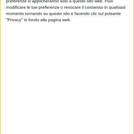
antico rito, che, nella sua semplicità, continua a esercitare un
preferenze si applicheranno solo a questo sito web. Puoi
fascino intramontabile, celebrando la tradizione con uno
modificare le tue preferenze o revocare il consenso in qualsiasi
momento tornando su questo sito e facendo clic sul pulsante
spirito che unisce fede e cultura popolare.
"Privacy" in fondo alla pagina web.
Le foto dei falò