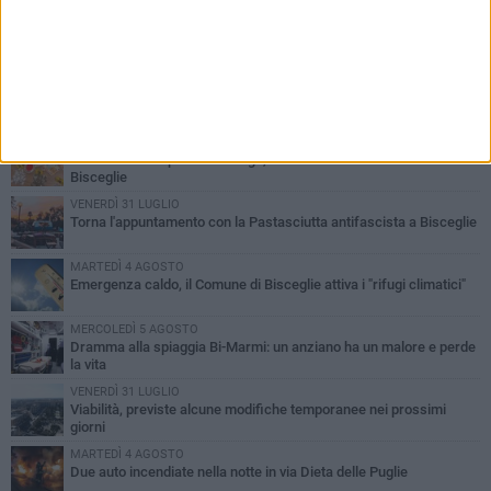
PIÙ LETTI QUESTA SETTIMANA
SABATO 1 AGOSTO
Contrasto allo spaccio di droga, due arresti dei carabinieri a
Bisceglie
VENERDÌ 31 LUGLIO
Torna l'appuntamento con la Pastasciutta antifascista a Bisceglie
MARTEDÌ 4 AGOSTO
Emergenza caldo, il Comune di Bisceglie attiva i "rifugi climatici"
MERCOLEDÌ 5 AGOSTO
Dramma alla spiaggia Bi-Marmi: un anziano ha un malore e perde
la vita
VENERDÌ 31 LUGLIO
Viabilità, previste alcune modifiche temporanee nei prossimi
giorni
MARTEDÌ 4 AGOSTO
Due auto incendiate nella notte in via Dieta delle Puglie