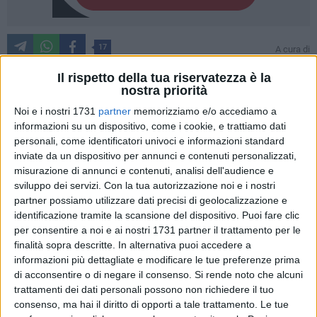
17
A cura di
LA REDAZIONE
Il rispetto della tua riservatezza è la
nostra priorità
Noi e i nostri 1731
partner
memorizziamo e/o accediamo a
La solennità dell'Immacolata Concezione rappresenta un
informazioni su un dispositivo, come i cookie, e trattiamo dati
momento chiave nel cammino dell'Avvento, segnato
personali, come identificatori univoci e informazioni standard
dall'accensione dei tradizionali falò la sera del 7 dicembre,
inviate da un dispositivo per annunci e contenuti personalizzati,
Vigilia della festa. Questa pratica, profondamente radicata
misurazione di annunci e contenuti, analisi dell'audience e
nella vita culturale e spirituale di Bisceglie, continua a essere
sviluppo dei servizi.
Con la tua autorizzazione noi e i nostri
un'occasione di aggregazione per l'intera comunità.
partner possiamo utilizzare dati precisi di geolocalizzazione e
identificazione tramite la scansione del dispositivo. Puoi fare clic
per consentire a noi e ai nostri 1731 partner il trattamento per le
Sul piano cristiano, il fuoco acceso richiama l'immagine
finalità sopra descritte. In alternativa puoi accedere a
della Madonna che asciuga i panni del Bambino Gesù,
informazioni più dettagliate e modificare le tue preferenze prima
mentre in una prospettiva più ampia incarna il tema della
di acconsentire o di negare il consenso.
Si rende noto che alcuni
purificazione e del rinnovamento ciclico della natura. Molte
trattamenti dei dati personali possono non richiedere il tuo
parrocchie di Bisceglie hanno saputo preservare questo
consenso, ma hai il diritto di opporti a tale trattamento. Le tue