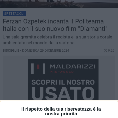
SPETTACOLI
Ferzan Ozpetek incanta il Politeama
Italia con il suo nuovo film "Diamanti"
Una sala gremita celebra il regista e la sua storia corale
ambientata nel mondo della sartoria
BISCEGLIE -
DOMENICA 29 DICEMBRE 2024
9.26
Il rispetto della tua riservatezza è la
nostra priorità