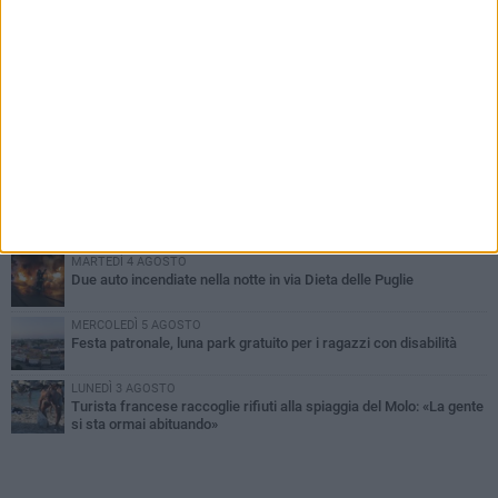
PIÙ LETTI QUESTA SETTIMANA
GIOVEDÌ 6 AGOSTO
Ragazzi biscegliesi diventano virali dopo un'esibizione
improvvisata in aeroporto a Roma-Fiumicino
MARTEDÌ 4 AGOSTO
Emergenza caldo, il Comune di Bisceglie attiva i "rifugi climatici"
MERCOLEDÌ 5 AGOSTO
Dramma alla spiaggia Bi-Marmi: un anziano ha un malore e perde
la vita
MARTEDÌ 4 AGOSTO
Due auto incendiate nella notte in via Dieta delle Puglie
MERCOLEDÌ 5 AGOSTO
Festa patronale, luna park gratuito per i ragazzi con disabilità
LUNEDÌ 3 AGOSTO
Turista francese raccoglie rifiuti alla spiaggia del Molo: «La gente
si sta ormai abituando»