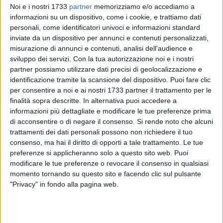
Noi e i nostri 1733
partner
memorizziamo e/o accediamo a
informazioni su un dispositivo, come i cookie, e trattiamo dati
personali, come identificatori univoci e informazioni standard
22
A cura di
inviate da un dispositivo per annunci e contenuti personalizzati,
CRISTINA SCARASCIULLO
misurazione di annunci e contenuti, analisi dell'audience e
sviluppo dei servizi.
Con la tua autorizzazione noi e i nostri
partner possiamo utilizzare dati precisi di geolocalizzazione e
È stato un vero bagno di folla quello che ha accolto
identificazione tramite la scansione del dispositivo. Puoi fare clic
Ferzan
per consentire a noi e ai nostri 1733 partner il trattamento per le
Ozpetek
nella sala A del Politeama Italia, gremita per la
finalità sopra descritte. In alternativa puoi accedere a
presentazione del suo ultimo lavoro cinematografico,
informazioni più dettagliate e modificare le tue preferenze prima
Diamanti
. L'entusiasmo del pubblico è stato tale che, dopo il
di acconsentire o di negare il consenso.
Si rende noto che alcuni
rapido sold out della proiezione delle 19, i gestori hanno
trattamenti dei dati personali possono non richiedere il tuo
deciso di raddoppiare l'evento, permettendo agli spettatori di
consenso, ma hai il diritto di opporti a tale trattamento. Le tue
incontrare il regista anche dopo la proiezione delle 17. Un
preferenze si applicheranno solo a questo sito web. Puoi
altro evento che si aggiunge al ricco calendario di
modificare le tue preferenze o revocare il consenso in qualsiasi
momento tornando su questo sito e facendo clic sul pulsante
appuntamenti organizzati per celebrare il centenario del
"Privacy" in fondo alla pagina web.
Teatro, un simbolo di cultura e spettacolo per l'intera città.
Il film, con ben 18 attrici tra le protagoniste, esplora con