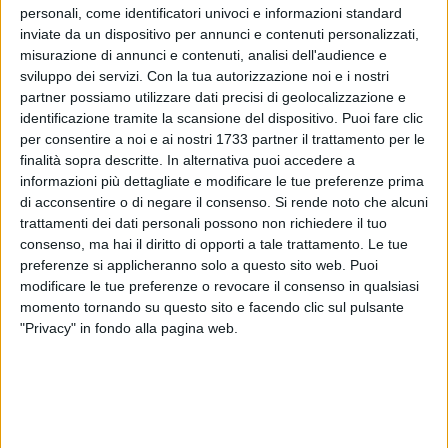
personali, come identificatori univoci e informazioni standard
inviate da un dispositivo per annunci e contenuti personalizzati,
misurazione di annunci e contenuti, analisi dell'audience e
114
sviluppo dei servizi.
Con la tua autorizzazione noi e i nostri
partner possiamo utilizzare dati precisi di geolocalizzazione e
identificazione tramite la scansione del dispositivo. Puoi fare clic
per consentire a noi e ai nostri 1733 partner il trattamento per le
Oggi, sabato 14 settembre, si entrerà nel vivo della festa
finalità sopra descritte. In alternativa puoi accedere a
della Vergine Addolorata con il posizionamento del quadro
informazioni più dettagliate e modificare le tue preferenze prima
sul trono allestito al teatro Garibaldi. Il quadro sarà portato
di acconsentire o di negare il consenso.
Si rende noto che alcuni
processionalmente dopo la messa delle ore 19, la
trattamenti dei dati personali possono non richiedere il tuo
traslazione sarà accompagnata dalla Banda musicale
consenso, ma hai il diritto di opporti a tale trattamento. Le tue
"Biagio Abbate".
preferenze si applicheranno solo a questo sito web. Puoi
modificare le tue preferenze o revocare il consenso in qualsiasi
momento tornando su questo sito e facendo clic sul pulsante
È stato stabilito il percorso completo avvio dalla
"Privacy" in fondo alla pagina web.
Concattedrale, poi si proseguirà per largo San Donato,
piazza Duomo, via Cardinale Dell'Olio, via Giulio Frisari, via
Trento, rampa Schinosa, via La Marina, largo caduti
corazzata Roma, piazza Vittorio Emanuele II, via Guglielmo
Marconi per poi posizionare il quadro sul trono allestito.