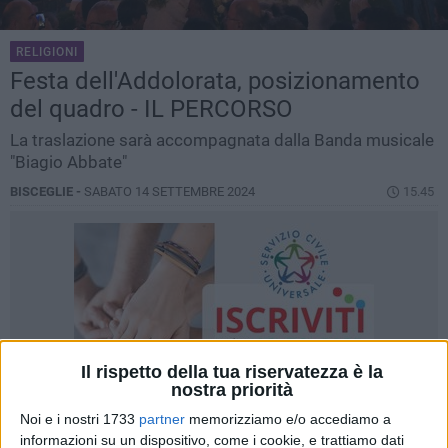
RELIGIONI
Festa dell'Addolorata, posizionamento
del quadro - IL PERCORSO
La traslazione sarà accompagnata dalla Banda musicale
"Biagio Abbate"
BISCEGLIE -
SABATO 14 SETTEMBRE 2024
15.45
Il rispetto della tua riservatezza è la
nostra priorità
Noi e i nostri 1733
partner
memorizziamo e/o accediamo a
informazioni su un dispositivo, come i cookie, e trattiamo dati