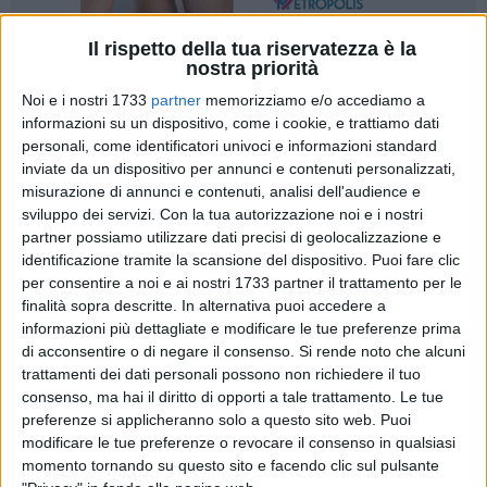
Il rispetto della tua riservatezza è la
nostra priorità
Noi e i nostri 1733
partner
memorizziamo e/o accediamo a
informazioni su un dispositivo, come i cookie, e trattiamo dati
personali, come identificatori univoci e informazioni standard
In occasione della Festa della Liberazione, l'Anpi BAT ha
inviate da un dispositivo per annunci e contenuti personalizzati,
diffuso il programma delle celebrazioni nella provincia. Per
misurazione di annunci e contenuti, analisi dell'audience e
sottolineare l'importanza di questo momento storico, è stato
sviluppo dei servizi.
Con la tua autorizzazione noi e i nostri
invitato lo storico Mario Avagliano, che presenterà il suo
partner possiamo utilizzare dati precisi di geolocalizzazione e
ultimo lavoro editoriale, "Voto alle donne! Storia di una
identificazione tramite la scansione del dispositivo. Puoi fare clic
battaglia dalle suffragette alla Costituente". Sono previsti
per consentire a noi e ai nostri 1733 partner il trattamento per le
due appuntamenti: il 24 aprile a Minervino Murge, presso la
finalità sopra descritte. In alternativa puoi accedere a
informazioni più dettagliate e modificare le tue preferenze prima
sala consiliare alle ore 18.30, e il 26 aprile a Trani, presso
di acconsentire o di negare il consenso.
Si rende noto che alcuni
l'HUB Portanova alle ore 18.00.
trattamenti dei dati personali possono non richiedere il tuo
consenso, ma hai il diritto di opporti a tale trattamento. Le tue
Sempre il 24 aprile, a Bisceglie, le associazioni locali
preferenze si applicheranno solo a questo sito web. Puoi
promuovono la proiezione del docufilm Bella Ciao – Song of
modificare le tue preferenze o revocare il consenso in qualsiasi
Rebellion di Andrea Vogt, presso il cinema Politeama, con
momento tornando su questo sito e facendo clic sul pulsante