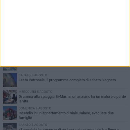
PIÙ LETTI QUESTA SETTIMANA
GIOVEDÌ 6 AGOSTO
Ragazzi biscegliesi diventano virali dopo un'esibizione
improvvisata in aeroporto a Roma-Fiumicino
MARTEDÌ 4 AGOSTO
Emergenza caldo, il Comune di Bisceglie attiva i "rifugi climatici"
SABATO 8 AGOSTO
Festa Patronale, il programma completo di sabato 8 agosto
MERCOLEDÌ 5 AGOSTO
Dramma alla spiaggia Bi-Marmi: un anziano ha un malore e perde
la vita
DOMENICA 9 AGOSTO
Incendio in un appartamento di viale Calace, evacuate due
famiglie
SABATO 8 AGOSTO
«Segnalata la presenza di un lupo sulla provinciale tra Ruvo e