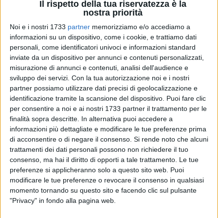
Il rispetto della tua riservatezza è la
nostra priorità
Noi e i nostri 1733
partner
memorizziamo e/o accediamo a
26
informazioni su un dispositivo, come i cookie, e trattiamo dati
personali, come identificatori univoci e informazioni standard
inviate da un dispositivo per annunci e contenuti personalizzati,
misurazione di annunci e contenuti, analisi dell'audience e
Finanzieri del Nucleo di Polizia Tributaria e del Gico di Bari
sviluppo dei servizi.
Con la tua autorizzazione noi e i nostri
hanno sequestrato, all'interno di un box di Bisceglie, oltre 10
partner possiamo utilizzare dati precisi di geolocalizzazione e
kg di stupefacenti, tra marijuana, hashish e cocaina, nel
identificazione tramite la scansione del dispositivo. Puoi fare clic
corso di un'operazione che ha portato anche all'arresto di un
per consentire a noi e ai nostri 1733 partner il trattamento per le
24enne incensurato.
finalità sopra descritte. In alternativa puoi accedere a
informazioni più dettagliate e modificare le tue preferenze prima
di acconsentire o di negare il consenso.
Si rende noto che alcuni
I militari hanno ritrovato, oltre alla droga, parzialmente già
trattamenti dei dati personali possono non richiedere il tuo
confezionata e pronta per la cessione "al dettaglio", 19
consenso, ma hai il diritto di opporti a tale trattamento. Le tue
proiettili calibro 7.65, due giubbotti antiproiettile, un
preferenze si applicheranno solo a questo sito web. Puoi
apparecchio Jammer (disturbatore di frequenze radio), 51
modificare le tue preferenze o revocare il consenso in qualsiasi
schede telefoniche "vergini", due kit per
coltura indoor
di
momento tornando su questo sito e facendo clic sul pulsante
marijuana completi di lampade UV e ventilatori, numerosi
"Privacy" in fondo alla pagina web.
bilancini di precisione e materiale per il confezionamento.