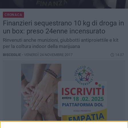
CRONACA
Finanzieri sequestrano 10 kg di droga in
un box: preso 24enne incensurato
Rinvenuti anche munizioni, giubbotti antiproiettile e kit
per la coltura indoor della marijuana
BISCEGLIE -
VENERDÌ 24 NOVEMBRE 2017
14.07