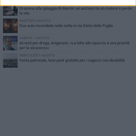
MERCOLEDÌ 5 AGOSTO
Dramma alla spiaggia Bi-Marmi: un anziano ha un malore e perde
la vita
MARTEDÌ 4 AGOSTO
Due auto incendiate nella notte in via Dieta delle Puglie
SABATO 1 AGOSTO
Arresti per droga, Angarano: «La lotta allo spaccio è una priorità
per la sicurezza»
MERCOLEDÌ 5 AGOSTO
Festa patronale, luna park gratuito per i ragazzi con disabilità