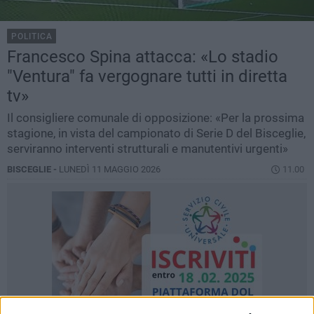
POLITICA
Francesco Spina attacca: «Lo stadio
"Ventura" fa vergognare tutti in diretta
tv»
Il consigliere comunale di opposizione: «Per la prossima
stagione, in vista del campionato di Serie D del Bisceglie,
serviranno interventi strutturali e manutentivi urgenti»
BISCEGLIE -
LUNEDÌ 11 MAGGIO 2026
11.00