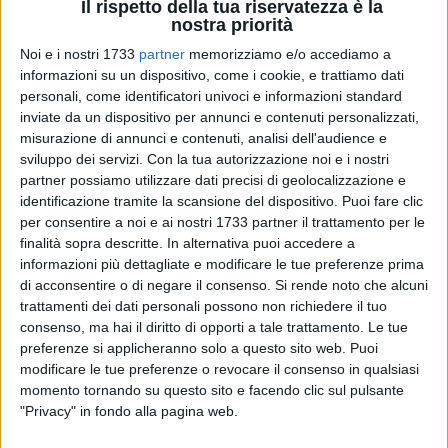
Il rispetto della tua riservatezza è la
nostra priorità
Noi e i nostri 1733
partner
memorizziamo e/o accediamo a
informazioni su un dispositivo, come i cookie, e trattiamo dati
personali, come identificatori univoci e informazioni standard
inviate da un dispositivo per annunci e contenuti personalizzati,
misurazione di annunci e contenuti, analisi dell'audience e
sviluppo dei servizi.
Con la tua autorizzazione noi e i nostri
partner possiamo utilizzare dati precisi di geolocalizzazione e
Lo stadio "Gustavo Ventura" ha ospitato domenica 10
identificazione tramite la scansione del dispositivo. Puoi fare clic
maggio lo spareggio regionale di Prima categoria tra
per consentire a noi e ai nostri 1733 partner il trattamento per le
Triggiano e Ideale Bari (che si è imposto per 1-0 con la rete
finalità sopra descritte. In alternativa puoi accedere a
informazioni più dettagliate e modificare le tue preferenze prima
dell'ex Virtus Bisceglie Alessandro Bovio all'88',
di acconsentire o di negare il consenso.
Si rende noto che alcuni
conquistando la Promozione). Nel finale l'incontro è stato
trattamenti dei dati personali possono non richiedere il tuo
sospeso per diversi minuti a causa dell'incendio dell'erba
consenso, ma hai il diritto di opporti a tale trattamento. Le tue
secca, nelle vicinanze del campo in sintetico, innescato da
preferenze si applicheranno solo a questo sito web. Puoi
un fumogeno. «L'episodio sembrava una scena di un film
modificare le tue preferenze o revocare il consenso in qualsiasi
comico. Ci fa preoccupare per lo stato di abbandono dello
momento tornando su questo sito e facendo clic sul pulsante
stadio e per la sua pericolosità» ha commentato il
"Privacy" in fondo alla pagina web.
consigliere di opposizione
Francesco Spina
, riferendosi