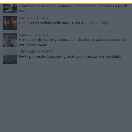
MERCOLEDÌ 5 AGOSTO
Dramma alla spiaggia Bi-Marmi: un anziano ha un malore e perde
la vita
MARTEDÌ 4 AGOSTO
Due auto incendiate nella notte in via Dieta delle Puglie
SABATO 1 AGOSTO
Arresti per droga, Angarano: «La lotta allo spaccio è una priorità
per la sicurezza»
MERCOLEDÌ 5 AGOSTO
Festa patronale, luna park gratuito per i ragazzi con disabilità