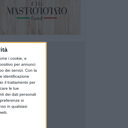
ità
ome i cookie, e
spositivo per annunci
o dei servizi.
Con la
e identificazione
er il trattamento per
icare le tue
ti dei dati personali
 preferenze si
nso in qualsiasi
 web.