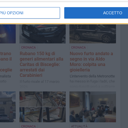
PIÙ OPZIONI
ACCETTO
CRONACA
CRONACA
ntrano
Rubano 150 kg di
Nuovo furto andato a
ano il
generi alimentari alla
segno in via Aldo
Caritas di Bisceglie:
Moro: colpita una
ceglie
arrestati dai
gioielleria
Carabinieri
rnalista
L'intervento della Metronotte
orto
ha messo in fuga i ladri, che
Il furto risale al 17 marzo
sono riusciti però a sottrarre
2026
una parte della merce
CRONACA
ATTUALITÀ