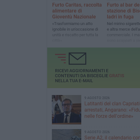
Furto Caritas, raccolta
Furto al bar de
alimentare di
stazione di Bis
Gioventù Nazionale
ladri in fuga
«Trasformiamo un atto
Nel mirino sigarett
ignobile in un'occasione di
e altra merce dell'a
unità e riscatto per tutta la
commerciale. I mal
città»
sono scappati a pie
binari
RICEVI AGGIORNAMENTI E
CONTENUTI DA BISCEGLIE
GRATIS
NELLA TUA E-MAIL
9 AGOSTO 2026
Latitanti del clan Capriati
arrestati, Angarano: «Fid
nelle forze dell'ordine»
9 AGOSTO 2026
Serie A2, il calendario c