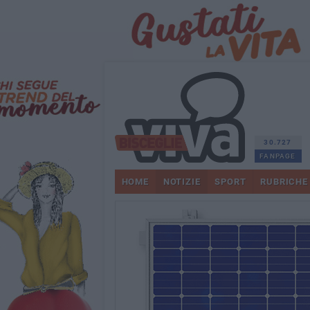
30.727
FANPAGE
HOME
NOTIZIE
SPORT
RUBRICHE