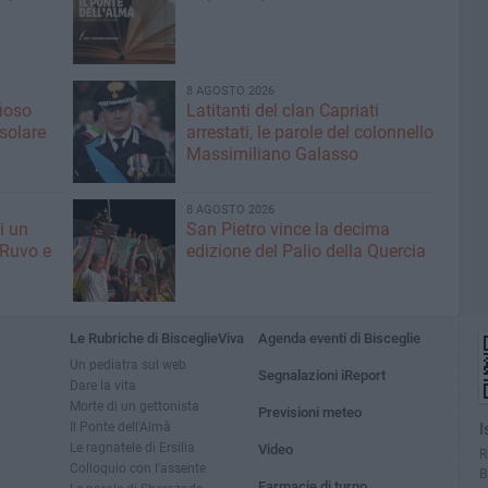
8 AGOSTO 2026
fioso
Latitanti del clan Capriati
asolare
arrestati, le parole del colonnello
Massimiliano Galasso
8 AGOSTO 2026
i un
San Pietro vince la decima
 Ruvo e
edizione del Palio della Quercia
Le Rubriche di BisceglieViva
Agenda eventi di Bisceglie
Un pediatra sul web
Segnalazioni iReport
Dare la vita
Morte di un gettonista
Previsioni meteo
Il Ponte dell'Almà
I
Le ragnatele di Ersilia
Video
R
Colloquio con l'assente
B
Farmacie di turno