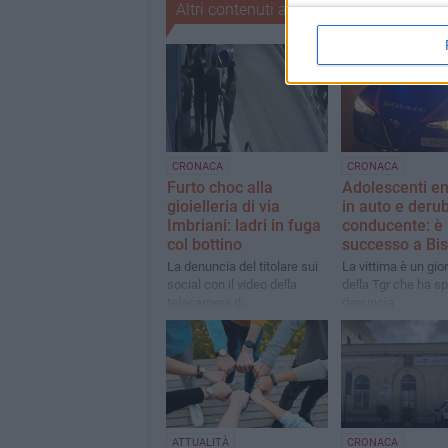
Altri contenuti a tema
CRONACA
CRONACA
Furto choc alla
Adolescenti e
gioielleria di via
in auto e derub
Imbriani: ladri in fuga
conducente: è
col bottino
successo a Bis
La denuncia del titolare sui
La vittima è un gio
social con il video della
della Tgr che ha sp
telecamera di
denuncia
videosorveglianza. È il
quarto (tentato) furto in un
negozio di preziosi da
dicembre
ATTUALITÀ
CRONACA