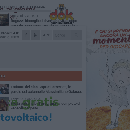
Ù LETTI QUESTA SETTIMANA
GIOVEDÌ 6 AGOSTO
Ragazzi biscegliesi diventano virali dopo
un'esibizione improvvisata in aeroporto a
ma-Fiumicino
A
BISCEGLIE
MARTEDÌ 4 AGOSTO
APP
Emergenza caldo, il Comune di Bisceglie
NIO QUINTO
attiva i "rifugi climatici"
MERCOLEDÌ 5 AGOSTO
Dramma alla spiaggia Bi-Marmi: un
anziano ha un malore e perde la vita
MARTEDÌ 4 AGOSTO
Due auto incendiate nella notte in via Dieta
delle Puglie
OGI
SABATO 8 AGOSTO
Latitanti del clan Capriati arrestati, le
parole del colonnello Massimiliano Galasso
VENERDÌ 7 AGOSTO
Festa patronale, il programma completo di
venerdì 7 agosto