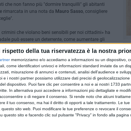
ti che non fanno più "dormire tranquilli" gli abitanti
one rimarcata in una nota da
Mauro Sasso
, consigliere
eglie".
crimini che violano beni sensibili per noi cittadini» ha
radale può essere un deterrente, come aumentare gli
nito a un maggior pattugliamento delle forze dell'ordine e
l rispetto della tua riservatezza è la nostra prior
re a limitare questi furti» ha concluso Sasso.
artner
memorizziamo e/o accediamo a informazioni su un dispositivo, c
ali, come identificatori univoci e informazioni standard inviate da un di
LIE
FURTI AUTO
zzati, misurazione di annunci e contenuti, analisi dell'audience e svilupp
i e i nostri partner possiamo utilizzare dati precisi di geolocalizzazione 
9 AGOSTO 2026
del dispositivo. Puoi fare clic per consentire a noi e ai nostri 1733 partn
ziative
Incendio in un appartamento di
critte. In alternativa puoi accedere a informazioni più dettagliate e modif
viale Calace, evacuate due
acconsentire o di negare il consenso.
Si rende noto che alcuni trattamen
famiglie
e il tuo consenso, ma hai il diritto di opporti a tale trattamento. Le tue
 questo sito web. Puoi modificare le tue preferenze o revocare il conse
questo sito e facendo clic sul pulsante "Privacy" in fondo alla pagina