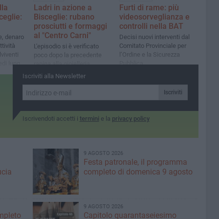
lla
Ladri in azione a
Furti di rame: più
ceglie:
Bisceglie: rubano
videosorveglianza e
prosciutti e formaggi
controlli nella BAT
al "Centro Carni"
e, denaro
Decisi nuovi interventi dal
ttività
Comitato Provinciale per
L'episodio si è verificato
viventi
l’Ordine e la Sicurezza
poco dopo la precedente
di lungo i
Pubblica
rapina alla gioielleria
Iscriviti alla Newsletter
Iscriviti
Iscrivendoti accetti i
termini
e la
privacy policy
9 AGOSTO 2026
Festa patronale, il programma
ucia
completo di domenica 9 agosto
9 AGOSTO 2026
ompleto
Capitolo quarantaseiesimo