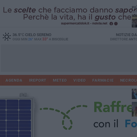
PI
Ro
36.5
°C
CIELO SERENO
NOTIZIE D
33°
OGGI MIN
26°
MAX
A
BISCEGLIE
DIRETTORE
ANTO
AGENDA
IREPORT
METEO
VIDEO
FARMACIE
NECROL