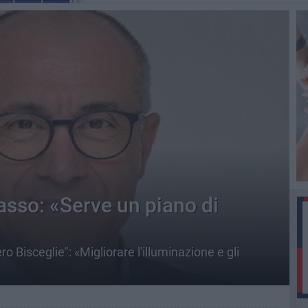
asso: «Serve un piano di
ro Bisceglie": «Migliorare l'illuminazione e gli