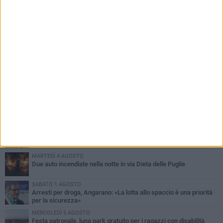
PIÙ LETTI QUESTA SETTIMANA
SABATO 1 AGOSTO
Contrasto allo spaccio di droga, due arresti dei carabinieri a
Bisceglie
MARTEDÌ 4 AGOSTO
Emergenza caldo, il Comune di Bisceglie attiva i "rifugi climatici"
MERCOLEDÌ 5 AGOSTO
Dramma alla spiaggia Bi-Marmi: un anziano ha un malore e perde
la vita
MARTEDÌ 4 AGOSTO
Due auto incendiate nella notte in via Dieta delle Puglie
SABATO 1 AGOSTO
Arresti per droga, Angarano: «La lotta allo spaccio è una priorità
per la sicurezza»
MERCOLEDÌ 5 AGOSTO
Festa patronale, luna park gratuito per i ragazzi con disabilità