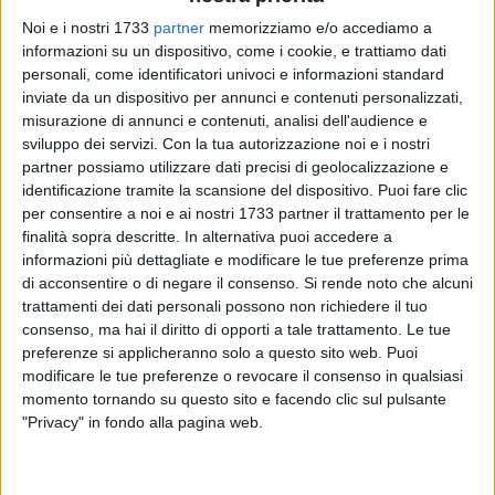
Noi e i nostri 1733
partner
memorizziamo e/o accediamo a
informazioni su un dispositivo, come i cookie, e trattiamo dati
personali, come identificatori univoci e informazioni standard
inviate da un dispositivo per annunci e contenuti personalizzati,
113
misurazione di annunci e contenuti, analisi dell'audience e
sviluppo dei servizi.
Con la tua autorizzazione noi e i nostri
partner possiamo utilizzare dati precisi di geolocalizzazione e
Davide Galantino, parlamentare biscegliese di Fratelli d'Italia,
identificazione tramite la scansione del dispositivo. Puoi fare clic
ha partecipato nella giornata di mercoledì 16 dicembre alla
per consentire a noi e ai nostri 1733 partner il trattamento per le
finalità sopra descritte. In alternativa puoi accedere a
presentazione del progetto "Caserme verdi" alla presenza del
informazioni più dettagliate e modificare le tue preferenze prima
Capo di Stato Maggiore dell'Esercito, Generale di Corpo
di acconsentire o di negare il consenso.
Si rende noto che alcuni
d'Armata Salvatore Farina.
trattamenti dei dati personali possono non richiedere il tuo
consenso, ma hai il diritto di opporti a tale trattamento. Le tue
«Un progetto rivoluzionario, di vero cambiamento
preferenze si applicheranno solo a questo sito web. Puoi
all'avanguardia per la difesa» lo ha definito il deputato.
modificare le tue preferenze o revocare il consenso in qualsiasi
momento tornando su questo sito e facendo clic sul pulsante
"Privacy" in fondo alla pagina web.
«L'Esercito, due anni fa, ha deciso che i piccoli interventi non
erano più sufficienti al ripristino delle vecchie caserme e per
questo occorreva una visione più ampia. Oggi ci sono ben