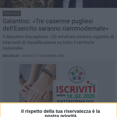
POLITICA
Galantino: «Tre caserme pugliesi
dell'Esercito saranno riammodernate»
Il deputato biscegliese: «28 strutture saranno oggetto di
interventi di riqualificazione su tutto il territorio
nazionale»
BISCEGLIE -
GIOVEDÌ 17 DICEMBRE 2020
Il rispetto della tua riservatezza è la
nostra priorità