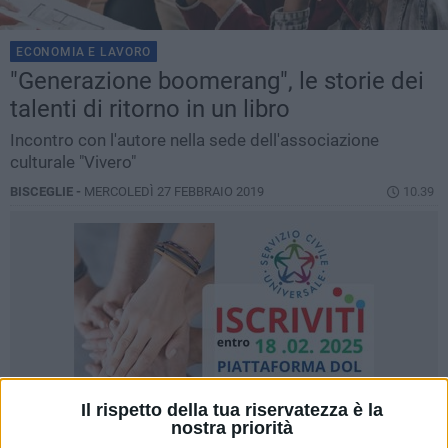
ECONOMIA E LAVORO
"Generazione boomerang", le storie dei
talenti di ritorno in un libro
Incontro con l'autore nella sede dell'associazione
culturale "Vivero"
BISCEGLIE -
MERCOLEDÌ 27 FEBBRAIO 2019
10.39
Il rispetto della tua riservatezza è la
nostra priorità