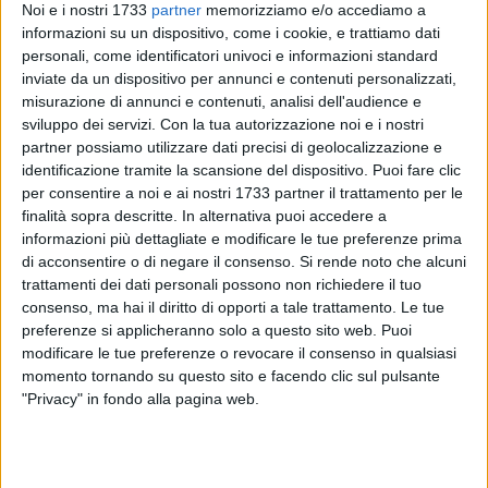
Noi e i nostri 1733
partner
memorizziamo e/o accediamo a
informazioni su un dispositivo, come i cookie, e trattiamo dati
personali, come identificatori univoci e informazioni standard
16
A cura di
inviate da un dispositivo per annunci e contenuti personalizzati,
VITO TROILO
misurazione di annunci e contenuti, analisi dell'audience e
sviluppo dei servizi.
Con la tua autorizzazione noi e i nostri
partner possiamo utilizzare dati precisi di geolocalizzazione e
identificazione tramite la scansione del dispositivo. Puoi fare clic
Si discuterà di lavoro, venerdì 1 marzo, alle 18:30, nella sede
per consentire a noi e ai nostri 1733 partner il trattamento per le
dell'associazione culturale "Vivero" in via Andria a Bisceglie.
finalità sopra descritte. In alternativa puoi accedere a
informazioni più dettagliate e modificare le tue preferenze prima
L'autore
Vito Verrastro
presenterà il suo "Generazione
di acconsentire o di negare il consenso.
Si rende noto che alcuni
boomerang", libro che racconta le storie vincenti dei talenti di
trattamenti dei dati personali possono non richiedere il tuo
ritorno. Casi - a quanto pare sempre meno isolati - di giovani
consenso, ma hai il diritto di opporti a tale trattamento. Le tue
preferenze si applicheranno solo a questo sito web. Puoi
che hanno lasciato la loro terra per realizzare i loro sogni
modificare le tue preferenze o revocare il consenso in qualsiasi
altrove e in seguito sono rientrati alla base, dopo essersi
momento tornando su questo sito e facendo clic sul pulsante
presi rivincite e aver ottenuto gratificazioni.
"Privacy" in fondo alla pagina web.
Verrastro si è concentrato sulle vicende dei "consapevoli
ritorni" che possono cambiare l'Italia. La prefazione del