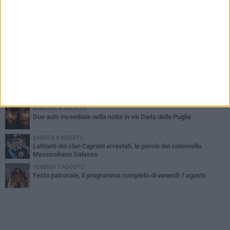
PIÙ LETTI QUESTA SETTIMANA
GIOVEDÌ 6 AGOSTO
Ragazzi biscegliesi diventano virali dopo un'esibizione
improvvisata in aeroporto a Roma-Fiumicino
MARTEDÌ 4 AGOSTO
Emergenza caldo, il Comune di Bisceglie attiva i "rifugi climatici"
MERCOLEDÌ 5 AGOSTO
Dramma alla spiaggia Bi-Marmi: un anziano ha un malore e perde
la vita
MARTEDÌ 4 AGOSTO
Due auto incendiate nella notte in via Dieta delle Puglie
SABATO 8 AGOSTO
Latitanti del clan Capriati arrestati, le parole del colonnello
Massimiliano Galasso
VENERDÌ 7 AGOSTO
Festa patronale, il programma completo di venerdì 7 agosto