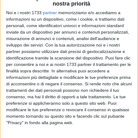
nostra priorità
Noi e i nostri 1733
partner
memorizziamo e/o accediamo a
informazioni su un dispositivo, come i cookie, e trattiamo dati
personali, come identificatori univoci e informazioni standard
inviate da un dispositivo per annunci e contenuti personalizzati,
misurazione di annunci e contenuti, analisi dell'audience e
sviluppo dei servizi.
Con la tua autorizzazione noi e i nostri
partner possiamo utilizzare dati precisi di geolocalizzazione e
identificazione tramite la scansione del dispositivo. Puoi fare clic
«Considerato lo stato dei luoghi relativi al Bastione San
per consentire a noi e ai nostri 1733 partner il trattamento per le
finalità sopra descritte. In alternativa puoi accedere a
Martino, ho provveduto tempestivamente a segnalare
informazioni più dettagliate e modificare le tue preferenze prima
tramite pec lo stato di totale abbandono dell'area, strategica
di acconsentire o di negare il consenso.
Si rende noto che alcuni
per l'accesso alla costa e ai servizi cittadini» è la denuncia di
trattamenti dei dati personali possono non richiedere il tuo
Giorgia Preziosa
, esponente di Forza Italia.
consenso, ma hai il diritto di opporti a tale trattamento. Le tue
preferenze si applicheranno solo a questo sito web. Puoi
«I parcheggi riservati alle persone con disabilità risultano
modificare le tue preferenze o revocare il consenso in qualsiasi
occupati da rifiuti, con strisce gialle e simbolo di
momento tornando su questo sito e facendo clic sul pulsante
"Privacy" in fondo alla pagina web.
accessibilità coperti da spazzatura e detriti. L'area è
trasformata in discarica a cielo aperto: materassi, mobili,