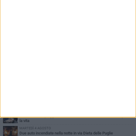
PIÙ LETTI QUESTA SETTIMANA
GIOVEDÌ 6 AGOSTO
Ragazzi biscegliesi diventano virali dopo un'esibizione
improvvisata in aeroporto a Roma-Fiumicino
MARTEDÌ 4 AGOSTO
Emergenza caldo, il Comune di Bisceglie attiva i "rifugi climatici"
MERCOLEDÌ 5 AGOSTO
Dramma alla spiaggia Bi-Marmi: un anziano ha un malore e perde
la vita
MARTEDÌ 4 AGOSTO
Due auto incendiate nella notte in via Dieta delle Puglie