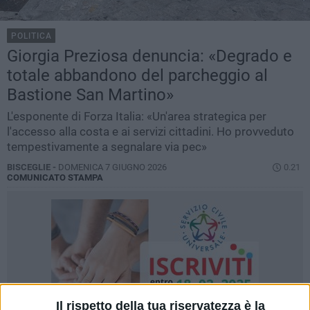
POLITICA
Giorgia Preziosa denuncia: «Degrado e
totale abbandono del parcheggio al
Bastione San Martino»
L'esponente di Forza Italia: «Un'area strategica per
l'accesso alla costa e ai servizi cittadini. Ho provveduto
tempestivamente a segnalare via pec»
BISCEGLIE -
DOMENICA 7 GIUGNO 2026
0.21
COMUNICATO STAMPA
Il rispetto della tua riservatezza è la