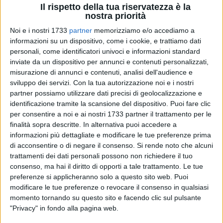
Il rispetto della tua riservatezza è la
nostra priorità
Noi e i nostri 1733
partner
memorizziamo e/o accediamo a
2
informazioni su un dispositivo, come i cookie, e trattiamo dati
personali, come identificatori univoci e informazioni standard
inviate da un dispositivo per annunci e contenuti personalizzati,
La ventunesima Giornata diocesana del malato si terrà a
misurazione di annunci e contenuti, analisi dell'audience e
sviluppo dei servizi.
Con la tua autorizzazione noi e i nostri
Bisceglie. Sabato 4 maggio, nella Basilica di San Giuseppe,
partner possiamo utilizzare dati precisi di geolocalizzazione e
all'interno dell'Opera Don Uva, avranno luogo gli eventi
identificazione tramite la scansione del dispositivo. Puoi fare clic
organizzati dall'ufficio diocesano per la pastorale della
per consentire a noi e ai nostri 1733 partner il trattamento per le
salute, in collaborazione con le sorelle della Congregazione
finalità sopra descritte. In alternativa puoi accedere a
Ancelle della Divina Provvidenza.
informazioni più dettagliate e modificare le tue preferenze prima
di acconsentire o di negare il consenso.
Si rende noto che alcuni
L'evento vuol essere per tutti i credenti «un momento di forte
trattamenti dei dati personali possono non richiedere il tuo
consenso, ma hai il diritto di opporti a tale trattamento. Le tue
preghiera, di condivisione, di offerta della sofferenza per il
preferenze si applicheranno solo a questo sito web. Puoi
bene della Chiesa e di richiamo per tutti a riconoscere nel
modificare le tue preferenze o revocare il consenso in qualsiasi
volto del fratello infermo il Santo Volto di Cristo che,
momento tornando su questo sito e facendo clic sul pulsante
soffrendo, morendo e risorgendo ha operato la salvezza
"Privacy" in fondo alla pagina web.
dell'umanità» (San Giovanni Paolo II).