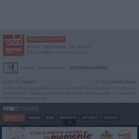
BISCEGLIEVIVA APP
Scarica l'applicazione per iPhone,
iPad e Android e ricevi notizie push
Contatti
Policy e Privacy
GOCITY NEWS PLATFORM
Notizie da
Bisceglie
Direttore
Antonio Quinto
© 2001-2026 BisceglieViva è un portale gestito da InnovaNews srl. Partita iva
08059640725. Testata giornalistica telematica registrata presso il Tribunale di
Trani. Tutti i diritti riservati.
BISCEGLIE
ANDRIA
BARI
BARLETTA
BITONTO
CANOSA
CERIGNOLA
CORATO
GIOVINAZZO
MARGHERITA DI SAVOIA
MINERVINO
MODUGNO
MOLFETTA
PUGLIA
RUVO