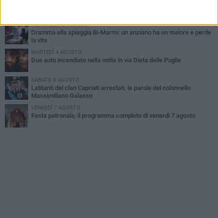
Emergenza caldo, il Comune di Bisceglie attiva i "rifugi climatici"
MERCOLEDÌ 5 AGOSTO
Dramma alla spiaggia Bi-Marmi: un anziano ha un malore e perde
la vita
MARTEDÌ 4 AGOSTO
Due auto incendiate nella notte in via Dieta delle Puglie
SABATO 8 AGOSTO
Latitanti del clan Capriati arrestati, le parole del colonnello
Massimiliano Galasso
VENERDÌ 7 AGOSTO
Festa patronale, il programma completo di venerdì 7 agosto