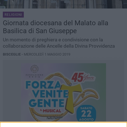
RELIGIONI
Giornata diocesana del Malato alla
Basilica di San Giuseppe
Un momento di preghiera e condivisione con la
collaborazione delle Ancelle della Divina Provvidenza
BISCEGLIE -
MERCOLEDÌ 1 MAGGIO 2019