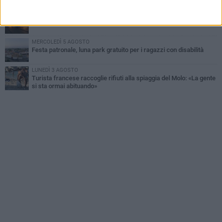
la vita
MARTEDÌ 4 AGOSTO
Due auto incendiate nella notte in via Dieta delle Puglie
MERCOLEDÌ 5 AGOSTO
Festa patronale, luna park gratuito per i ragazzi con disabilità
LUNEDÌ 3 AGOSTO
Turista francese raccoglie rifiuti alla spiaggia del Molo: «La gente
si sta ormai abituando»