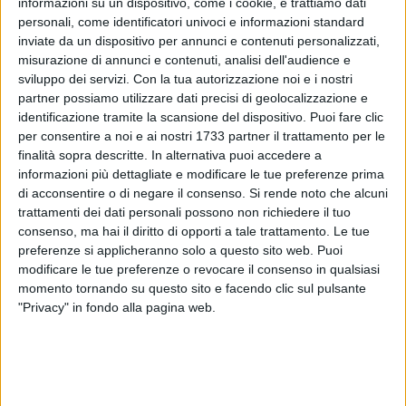
informazioni su un dispositivo, come i cookie, e trattiamo dati
personali, come identificatori univoci e informazioni standard
inviate da un dispositivo per annunci e contenuti personalizzati,
misurazione di annunci e contenuti, analisi dell'audience e
20
sviluppo dei servizi.
Con la tua autorizzazione noi e i nostri
partner possiamo utilizzare dati precisi di geolocalizzazione e
identificazione tramite la scansione del dispositivo. Puoi fare clic
Il Circolo dei Lettori - Presidio Del Libro Bisceglie e Universo
per consentire a noi e ai nostri 1733 partner il trattamento per le
Salute Opera Don Uva sono lieti di annunciare la grande
finalità sopra descritte. In alternativa puoi accedere a
informazioni più dettagliate e modificare le tue preferenze prima
Festa di fine anno del corso musicale della Scuola Media
di acconsentire o di negare il consenso.
Si rende noto che alcuni
Monterisi di Bisceglie. L'evento vedrà protagonista l'orchestra
trattamenti dei dati personali possono non richiedere il tuo
di #centoragazzinmusica.
consenso, ma hai il diritto di opporti a tale trattamento. Le tue
preferenze si applicheranno solo a questo sito web. Puoi
La celebrazione si terrà mercoledì 5 giugno alle 19 sul
modificare le tue preferenze o revocare il consenso in qualsiasi
sagrato della Basilica di San Giuseppe. L'ingresso è gratuito,
momento tornando su questo sito e facendo clic sul pulsante
offrendo così a tutti l'opportunità di assistere a una serata di
"Privacy" in fondo alla pagina web.
musica e talento giovanile.
Questo evento rappresenta un'occasione speciale per la
comunità locale di riunirsi e apprezzare il duro lavoro e la