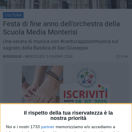
CULTURA
Festa di fine anno dell'orchestra della
Scuola Media Monterisi
Una serata di musica con #centoragazzinmusica sul
sagrato della Basilica di San Giuseppe
BISCEGLIE -
MERCOLEDÌ 5 GIUGNO 2024
9.44
Il rispetto della tua riservatezza è la
nostra priorità
Noi e i nostri 1733
partner
memorizziamo e/o accediamo a