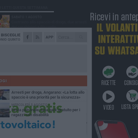
Ù LETTI QUESTA SETTIMANA
SABATO 1 AGOSTO
Contrasto allo spaccio di droga, due arresti
dei carabinieri a Bisceglie
A
BISCEGLIE
MARTEDÌ 4 AGOSTO
APP
Emergenza caldo, il Comune di Bisceglie
NIO QUINTO
attiva i "rifugi climatici"
MERCOLEDÌ 5 AGOSTO
Dramma alla spiaggia Bi-Marmi: un
anziano ha un malore e perde la vita
MARTEDÌ 4 AGOSTO
Due auto incendiate nella notte in via Dieta
delle Puglie
OGI
SABATO 1 AGOSTO
Arresti per droga, Angarano: «La lotta allo
spaccio è una priorità per la sicurezza»
MERCOLEDÌ 5 AGOSTO
Festa patronale, luna park gratuito per i
ragazzi con disabilità