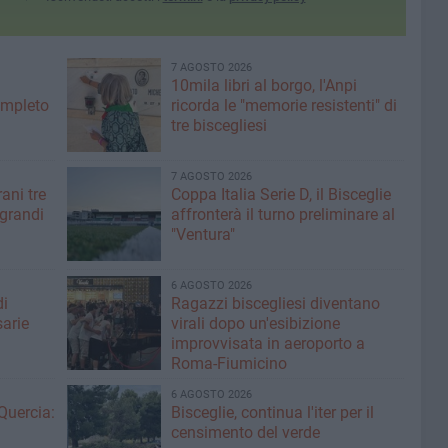
7 AGOSTO 2026
10mila libri al borgo, l'Anpi
ompleto
ricorda le "memorie resistenti" di
tre biscegliesi
7 AGOSTO 2026
ani tre
Coppa Italia Serie D, il Bisceglie
 grandi
affronterà il turno preliminare al
"Ventura"
6 AGOSTO 2026
di
Ragazzi biscegliesi diventano
sarie
virali dopo un'esibizione
improvvisata in aeroporto a
Roma-Fiumicino
6 AGOSTO 2026
Quercia:
Bisceglie, continua l'iter per il
censimento del verde