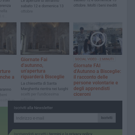
o stati
Le aperture si terranno
ottobre. Molti i beni inediti
ferenza
sabato 12 e domenica 13
nella
ottobre
ì 9
Giornate Fai
SOCIAL VIDEO - 2 MINUTI
d'autunno,
Giornate FAI
un'apertura
rture
d'Autunno a Bisceglie:
riguarderà Bisceglie
anche a
il racconto delle
persone volontarie e
La chiesetta di Santa
degli apprendisti
Margherita rientra nei luoghi
saranno
ciceroni
scelti per l'undicesima
 beni
edizione
sibili in
Iscriviti alla Newsletter
Iscriviti
Iscrivendoti accetti i
termini
e la
privacy policy