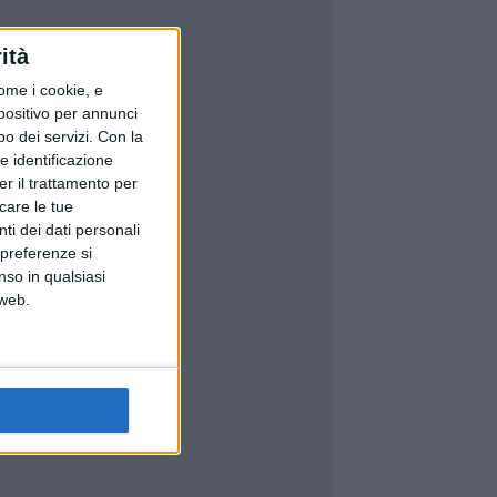
ità
ome i cookie, e
spositivo per annunci
o dei servizi.
Con la
e identificazione
er il trattamento per
icare le tue
ti dei dati personali
 preferenze si
nso in qualsiasi
 web.