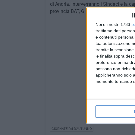
di Andria. Interverranno i Sindaci e la c
provincia BAT, Giulia Mastrodonato.
I
Noi e i nostri 1733
p
trattiamo dati person
e contenuti personali
tua autorizzazione no
tramite la scansione 
le finalità sopra des
preferenze prima di 
possono non richieder
applicheranno solo a
momento tornando su 
GIORNATE FAI D'AUTUNNO