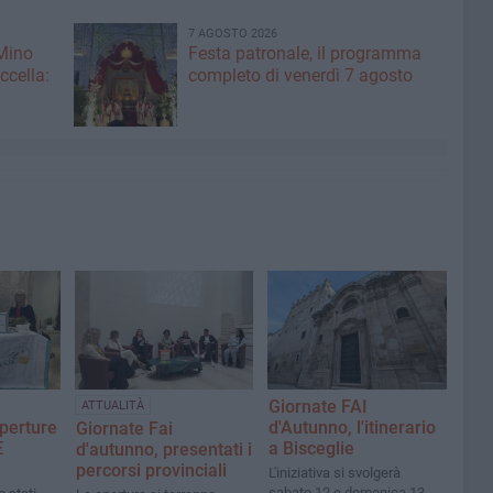
7 AGOSTO 2026
 Mino
Festa patronale, il programma
ccella:
completo di venerdì 7 agosto
Giornate FAI
ATTUALITÀ
aperture
d'Autunno, l'itinerario
Giornate Fai
E
a Bisceglie
d'autunno, presentati i
percorsi provinciali
L'iniziativa si svolgerà
sabato 12 e domenica 13