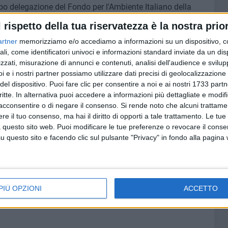
apo delegazione del Fondo per l'Ambiente Italiano della
l rispetto della tua riservatezza è la nostra prior
artner
memorizziamo e/o accediamo a informazioni su un dispositivo, c
ali, come identificatori univoci e informazioni standard inviate da un di
zzati, misurazione di annunci e contenuti, analisi dell'audience e svilupp
i e i nostri partner possiamo utilizzare dati precisi di geolocalizzazione 
del dispositivo. Puoi fare clic per consentire a noi e ai nostri 1733 partn
critte. In alternativa puoi accedere a informazioni più dettagliate e modif
acconsentire o di negare il consenso.
Si rende noto che alcuni trattamen
e il tuo consenso, ma hai il diritto di opporti a tale trattamento. Le tue
 questo sito web. Puoi modificare le tue preferenze o revocare il conse
questo sito e facendo clic sul pulsante "Privacy" in fondo alla pagina
PIÙ OPZIONI
ACCETTO