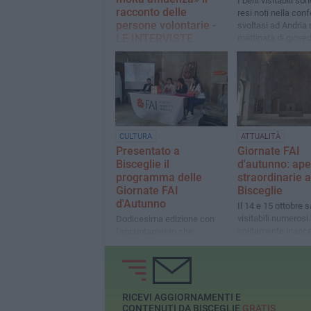
I beni visitabili son
racconto delle
resi noti nella con
persone volontarie -
svoltasi ad Andria 
LE INTERVISTE
mattinata di gioved
ottobre
Aperti al pubblico su
territorio biscegliese la
chiesetta di S.Margherita e
la cortina muraria
CULTURA
ATTUALITÀ
Presentato a
Giornate FAI
Bisceglie il
d'autunno: ape
programma delle
straordinarie 
Giornate FAI
Bisceglie
d'Autunno
Il 14 e 15 ottobre 
visitabili numerosi
Dodicesima edizione con
solitamente inacces
l'appuntamento che
tutta la provincia
permette di scoprire luoghi
spesso sconosciuti
RICEVI AGGIORNAMENTI E
CONTENUTI DA BISCEGLIE
GRATIS