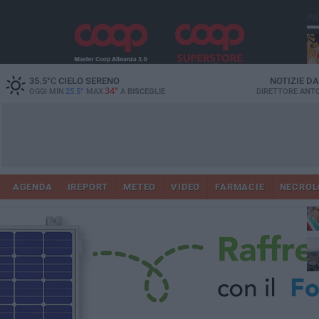
PI
35.5
°C
CIELO SERENO
NOTIZIE D
34°
OGGI MIN
25.5°
MAX
A
BISCEGLIE
DIRETTORE
ANTO
AGENDA
IREPORT
METEO
VIDEO
FARMACIE
NECROL