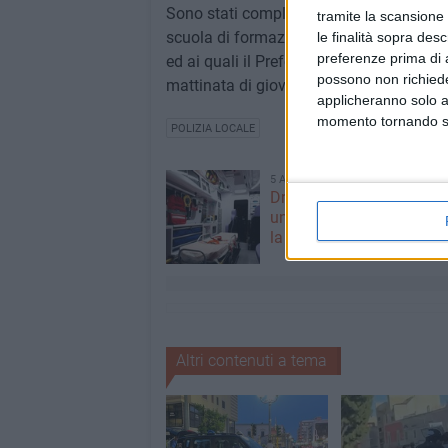
Sono stati complessivamente 138 gli age
tramite la scansione 
scuola di formazione, hanno superato l'
le finalità sopra des
preferenze prima di 
ed ai quali il Prefetto di Barletta Andria
possono non richieder
mattinata di giovedì.
applicheranno solo a
momento tornando su 
POLIZIA LOCALE
5 AGOSTO 2026
Dramma alla spiaggia Bi
un anziano ha un malore
la vita
Altri contenuti a tema