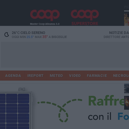
PI
26
°C
CIELO SERENO
NOTIZIE D
35°
OGGI MIN
25.5°
MAX
A
BISCEGLIE
DIRETTORE
ANTO
AGENDA
IREPORT
METEO
VIDEO
FARMACIE
NECROL