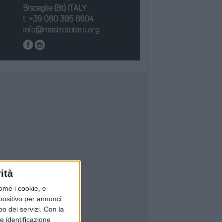
ità
ome i cookie, e
spositivo per annunci
o dei servizi.
Con la
e identificazione