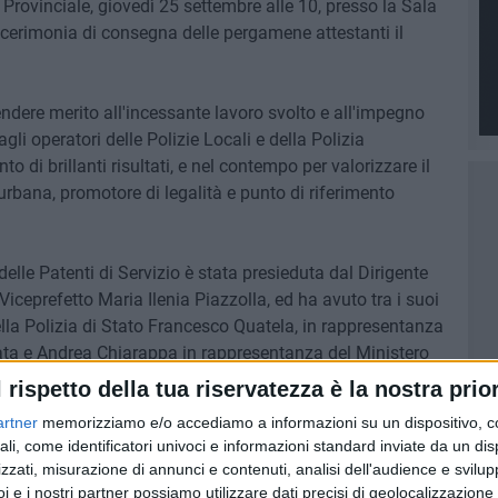
a Provinciale, giovedì 25 settembre alle 10, presso la Sala
la cerimonia di consegna delle pergamene attestanti il
ndere merito all'incessante lavoro svolto e all'impegno
li operatori delle Polizie Locali e della Polizia
 di brillanti risultati, e nel contempo per valorizzare il
 urbana, promotore di legalità e punto di riferimento
lle Patenti di Servizio è stata presieduta dal Dirigente
 Viceprefetto Maria Ilenia Piazzolla, ed ha avuto tra i suoi
la Polizia di Stato Francesco Quatela, in rappresentanza
ata e Andrea Chiarappa in rappresentanza del Ministero
zione Territoriale del Sud Motorizzazione Civile, Giuseppe
l rispetto della tua riservatezza è la nostra prior
a Provinciale, il Comandante della Polizia Locale di
artner
memorizziamo e/o accediamo a informazioni su un dispositivo, c
, il Commissario della Polizia Locale di Andria Domenico
ali, come identificatori univoci e informazioni standard inviate da un di
zzati, misurazione di annunci e contenuti, analisi dell'audience e svilupp
i e i nostri partner possiamo utilizzare dati precisi di geolocalizzazione 