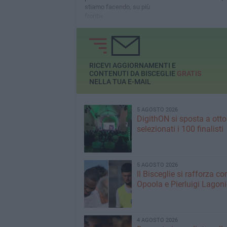
stiamo facendo, su più
fronti»
RICEVI AGGIORNAMENTI E
CONTENUTI DA BISCEGLIE
GRATIS
NELLA TUA E-MAIL
5 AGOSTO 2026
DigithON si sposta a otto
selezionati i 100 finalisti
5 AGOSTO 2026
Il Bisceglie si rafforza co
Opoola e Pierluigi Lagon
4 AGOSTO 2026