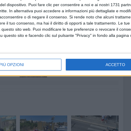
nti che, dopo aver frequentato il corso presso una
del dispositivo. Puoi fare clic per consentire a noi e ai nostri 1731 partn
esame (consistente in una prova teorica ed una pratica)
critte. In alternativa puoi accedere a informazioni più dettagliate e modif
acconsentire o di negare il consenso.
Si rende noto che alcuni trattamen
 Trani, Silvana D'Agostino, consegnerà gli attestati nella
e il tuo consenso, ma hai il diritto di opporti a tale trattamento. Le tue
 questo sito web. Puoi modificare le tue preferenze o revocare il conse
questo sito e facendo clic sul pulsante "Privacy" in fondo alla pagina
5 AGOSTO 2026
-Marmi:
Agricoltura, al via la raccolta
 e perde
delle segnalazioni di danni
PIÙ OPZIONI
ACCETTO
causati dal maltempo