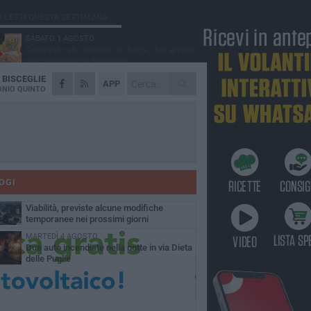
Ù LETTI QUESTA SETTIMANA
SABATO 1 AGOSTO
Contrasto allo spaccio di droga, due arresti
dei carabinieri a Bisceglie
A
BISCEGLIE
VENERDÌ 31 LUGLIO
APP
Torna l'appuntamento con la Pastasciutta
NIO QUINTO
antifascista a Bisceglie
MARTEDÌ 4 AGOSTO
Emergenza caldo, il Comune di Bisceglie
attiva i "rifugi climatici"
MERCOLEDÌ 5 AGOSTO
Dramma alla spiaggia Bi-Marmi: un
anziano ha un malore e perde la vita
OGI
VENERDÌ 31 LUGLIO
Viabilità, previste alcune modifiche
temporanee nei prossimi giorni
MARTEDÌ 4 AGOSTO
Due auto incendiate nella notte in via Dieta
delle Puglie