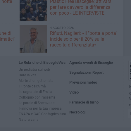
 notte
Plastic Free Bisceglie: attivarsi
per fare davvero la differenza
con poco - LE INTERVISTE
4 AGOSTO 2026
une di
Rifiuti, Naglieri: «Il "porta a porta"
limatici"
incide solo per il 20% sulla
raccolta differenziata»
Le Rubriche di BisceglieViva
Agenda eventi di Bisceglie
Un pediatra sul web
Segnalazioni iReport
Dare la vita
Morte di un gettonista
Previsioni meteo
Il Ponte dell'Almà
I
Le ragnatele di Ersilia
Video
R
Colloquio con l'assente
B
Farmacie di turno
Le parole di Sherazade
a
T-innova per la tua impresa
Necrologi
ENAPA e CAF Confagricoltura
Natura varia