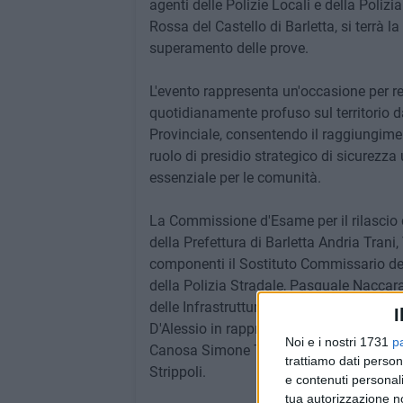
agenti delle Polizie Locali e della Polizi
Rossa del Castello di Barletta, si terrà 
superamento delle prove.
L'evento rappresenta un'occasione per re
quotidianamente profuso sul territorio dag
Provinciale, consentendo il raggiungimento
ruolo di presidio strategico di sicurezza
essenziale per le comunità.
La Commissione d'Esame per il rilascio de
della Prefettura di Barletta Andria Trani,
componenti il Sostituto Commissario del
della Polizia Stradale, Pasquale Naccar
delle Infrastrutture e dei Trasporti, Dire
I
D'Alessio in rappresentanza della Polizi
Noi e i nostri 1731
p
Canosa Simone Testa e, come segretario
trattiamo dati person
Strippoli.
e contenuti personali
tua autorizzazione no