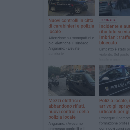
Nuovi controlli in città
CRONACA
di carabinieri e polizia
Incidente e au
locale
ribaltata su via
Imbriani: traffi
Attenzione su monopattini e
bloccato
bici elettriche. Il sindaco
Angarano: «Elevate
L'impatto è stato p
sanzioni»
violento. Sul posto 
locale e un'ambula
118
Mezzi elettrici e
Polizia locale, 
abbandono rifiuti,
arrivo gli spra
nuovi controlli della
urticanti per gl
polizia locale
Prosegue il percor
formazione profes
Angarano: «Avevamo
con nuovi corsi spe
promesso controlli e li