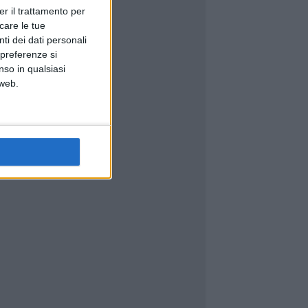
er il trattamento per
icare le tue
ti dei dati personali
 preferenze si
nso in qualsiasi
 web.