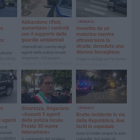
Abbandono rifiuti,
CRONACA
aumentano i controlli
to
Investita da un
con il supporto delle
motorino mentre
guardie ambientali
co
attraversava la
strada: deceduta una
Intensificati i servizi degli
46enne biscegliese
agenti della polizia locale.
iuttosto
Angarano: «L'impegno
la polizia
Tragico epilogo per la donna
continua su tutto il territorio»
nza del
che era ricoverata
all'ospedale "Bonomo" di
Andria
in
Sicurezza, Angarano:
CRONACA
y
«Assunti 5 agenti
Brutto incidente in via
i agenti
della polizia locale.
della Repubblica, due
Presto 30 nuove
feriti in ospedale
so di
telecamere»
sionale
Sono in totale cinque le auto
cialistici
Il commento del sindaco
coinvolte. Sul posto gli