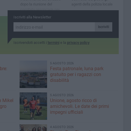
dopo la riunione del
agenti della polizia locale
comitato provinciale per
l'ordine e la sicurezza
Iscriviti alla Newsletter
Iscriviti
Iscrivendoti accetti i
termini
e la
privacy policy
5 AGOSTO 2026
bre:
Festa patronale, luna park
gratuito per i ragazzi con
disabilità
5 AGOSTO 2026
n Mikel
Unione, agosto ricco di
igro
amichevoli. Le date dei primi
impegni ufficiali
4 AGOSTO 2026