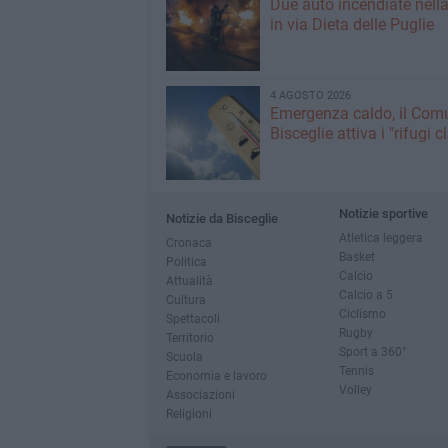
Due auto incendiate nella
in via Dieta delle Puglie
4 AGOSTO 2026
Emergenza caldo, il Com
Bisceglie attiva i "rifugi c
Notizie sportive
Notizie da Bisceglie
Atletica leggera
Cronaca
Basket
Politica
Calcio
Attualità
Calcio a 5
Cultura
Ciclismo
Spettacoli
Rugby
Territorio
Sport a 360°
Scuola
Tennis
Economia e lavoro
Volley
Associazioni
Religioni