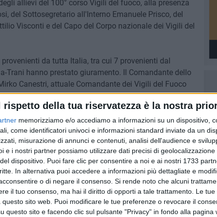
gli allievi del 100° corso Vigili del fuoco, alla presenza
si, del Sottosegretario all'Interno Emanuele Prisco, del
tilio Visconti e del Capo del Corpo nazionale dei Vigili del
provenienti da tutta Italia, tra cui 7 provenienti dal
ndria-Trani hanno prestato giuramento. Il Comandante dello
Mirko Canestri, attuale Comandante dei Vigili del Fuoco
l rispetto della tua riservatezza è la nostra prior
una pagina importante nella storia del Corpo, simbolo di
artner
memorizziamo e/o accediamo a informazioni su un dispositivo, c
servizio del Paese».
ali, come identificatori univoci e informazioni standard inviate da un di
zzati, misurazione di annunci e contenuti, analisi dell'audience e svilupp
i e i nostri partner possiamo utilizzare dati precisi di geolocalizzazione 
del dispositivo. Puoi fare clic per consentire a noi e ai nostri 1733 partn
critte. In alternativa puoi accedere a informazioni più dettagliate e modif
7 AGOSTO 2026
acconsentire o di negare il consenso.
Si rende noto che alcuni trattamen
 Mino
Festa patronale, il programma
e il tuo consenso, ma hai il diritto di opporti a tale trattamento. Le tue
ccella:
completo di venerdì 7 agosto
 questo sito web. Puoi modificare le tue preferenze o revocare il conse
questo sito e facendo clic sul pulsante "Privacy" in fondo alla pagina