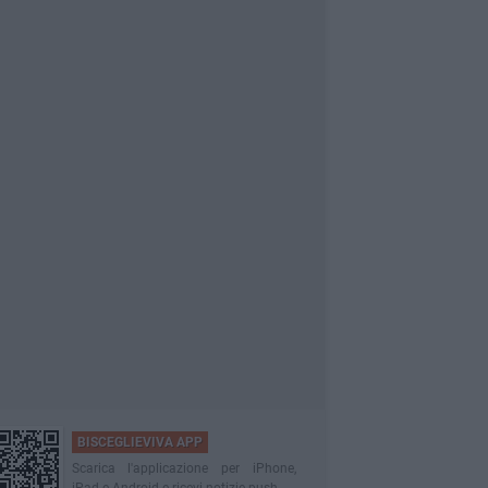
BISCEGLIEVIVA APP
Scarica l'applicazione per iPhone,
iPad e Android e ricevi notizie push