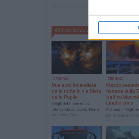
Altri contenuti a tema
CRONACA
CRONACA
Due auto incendiate
Mezzo pesante
nella notte in via Dieta
fiamme sulla 
delle Puglie
traffico blocca
lunghe code
I vigili del fuoco sono
intervenuti sul posto. Non si
Sul posto i Vigili d
registrano feriti
per le operazioni d
sicurezza