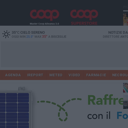
PI
35
°C
CIELO SERENO
NOTIZIE D
35°
OGGI MIN
25.5°
MAX
A
BISCEGLIE
DIRETTORE
ANTO
AGENDA
IREPORT
METEO
VIDEO
FARMACIE
NECROL