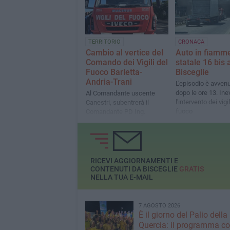
TERRITORIO
CRONACA
Cambio al vertice del
Auto in fiamme
Comando dei Vigili del
statale 16 bis 
Fuoco Barletta-
Bisceglie
Andria-Trani
L'episodio è avven
dopo le ore 13. Inev
Al Comandante uscente
l'intervento dei vigil
Canestri, subentrerà il
fuoco
Comandante PD Ing.
Giuseppe Quinto
RICEVI AGGIORNAMENTI E
CONTENUTI DA BISCEGLIE
GRATIS
NELLA TUA E-MAIL
7 AGOSTO 2026
È il giorno del Palio della
Quercia: il programma c