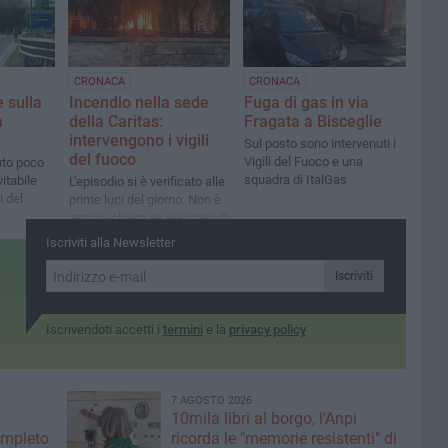
CRONACA
CRONACA
 sulla
Incendio nella sede
Fuga di gas in via
a
della Caritas:
Fragata a Bisceglie
intervengono i vigili
Sul posto sono intervenuti i
del fuoco
Vigili del Fuoco e una
uto poco
squadra di ItalGas
itabile
L'episodio si è verificato alle
i del
prime luci del giorno. Non è
ancora chiaro se sia stato di
natura dolosa
Iscriviti alla Newsletter
Iscriviti
Iscrivendoti accetti i
termini
e la
privacy policy
7 AGOSTO 2026
10mila libri al borgo, l'Anpi
ompleto
ricorda le "memorie resistenti" di