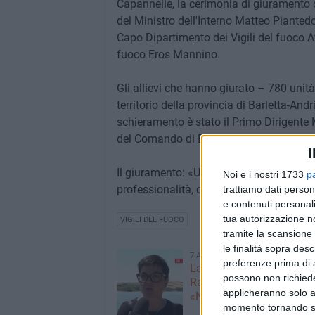
Capannelle, la cerimonia di giuramento de
del Ministro dell'Interno Matteo Piantedo
Capo Dipartimento dei Vigili del fuoco At
fuoco Eros Mannino.
Gli allievi che hanno giurato – 780 unità 
territorio della provincia di Barletta-A
schieramento è stato il Primo Dirigente 
del Comando di Barletta-Andria-Trani.
I
Il giuramento: «Un traguardo che segna 
Noi e i nostri 1733
p
professionalità, coraggio e dedizione al 
trattiamo dati person
e contenuti personali
tua autorizzazione no
VIGILI DEL FUOCO
tramite la scansione 
le finalità sopra des
7 AGOSTO 2026
preferenze prima di 
L'appello della moglie di
possono non richieder
Racanati alla ministra Ro
applicheranno solo a
«Non dimenticatelo»
momento tornando su 