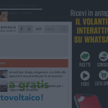
Ù LETTI QUESTA SETTIMANA
SABATO 1 AGOSTO
Contrasto allo spaccio di droga, due arresti
dei carabinieri a Bisceglie
A
BISCEGLIE
MARTEDÌ 4 AGOSTO
APP
Emergenza caldo, il Comune di Bisceglie
NIO QUINTO
attiva i "rifugi climatici"
MERCOLEDÌ 5 AGOSTO
Dramma alla spiaggia Bi-Marmi: un
anziano ha un malore e perde la vita
MARTEDÌ 4 AGOSTO
Due auto incendiate nella notte in via Dieta
delle Puglie
OGI
SABATO 1 AGOSTO
Arresti per droga, Angarano: «La lotta allo
spaccio è una priorità per la sicurezza»
MERCOLEDÌ 5 AGOSTO
Festa patronale, luna park gratuito per i
ragazzi con disabilità