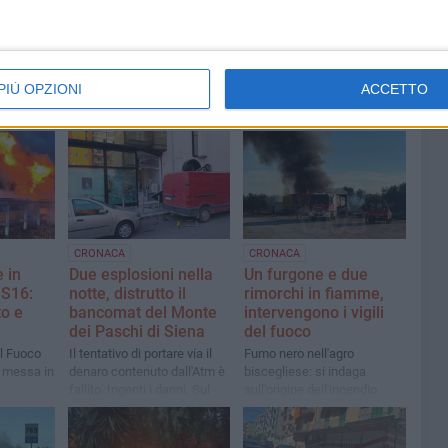
PIÙ OPZIONI
ACCETTO
CRONACA
CRONACA
 in
Due esplosioni nella
Un furgone e due
SS16:
notte, distrutto il
rimorchi in fiamme,
to e
bancomat del Monte
intervengono i vigili
dei Paschi di Siena
del fuoco
el Fuoco
Il tentativo di portare via il
Fumo nero nell'agro
i messa in
denaro contenuto dall'Atm è
biscegliese: si indaga
fallito. Ingenti i danni. Sul
sull'origine dell'incendio
posto carabinieri e vigili del
fuoco