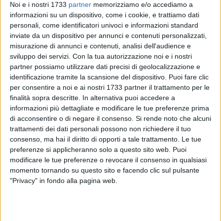
Noi e i nostri 1733
partner
memorizziamo e/o accediamo a
informazioni su un dispositivo, come i cookie, e trattiamo dati
personali, come identificatori univoci e informazioni standard
inviate da un dispositivo per annunci e contenuti personalizzati,
misurazione di annunci e contenuti, analisi dell'audience e
sviluppo dei servizi.
Con la tua autorizzazione noi e i nostri
partner possiamo utilizzare dati precisi di geolocalizzazione e
identificazione tramite la scansione del dispositivo. Puoi fare clic
per consentire a noi e ai nostri 1733 partner il trattamento per le
«Esprimiamo il più sentito ringraziamento alla Direzione
finalità sopra descritte. In alternativa puoi accedere a
distrettuale antimafia di Bari e al comando provinciale dei
informazioni più dettagliate e modificare le tue preferenze prima
carabinieri della Bat per la brillante operazione che ha
di acconsentire o di negare il consenso.
Si rende noto che alcuni
portato all'arresto di 14 esponenti dei clan Capriati e
trattamenti dei dati personali possono non richiedere il tuo
Strisciuglio. Si tratta di una risposta concreta, tempestiva e
consenso, ma hai il diritto di opporti a tale trattamento. Le tue
determinata alle tensioni registrate nelle ultime settimane sul
preferenze si applicheranno solo a questo sito web. Puoi
modificare le tue preferenze o revocare il consenso in qualsiasi
territorio di Bisceglie e di un segnale forte della presenza
momento tornando su questo sito e facendo clic sul pulsante
dello Stato nella lotta alla criminalità organizzata in Puglia».
"Privacy" in fondo alla pagina web.
Lo dichiarano i consiglieri regionali di Fratelli d'Italia
Tonia
Spina
e
Andrea Ferri
.
«Un plauso particolare va all'importante e capillare attività