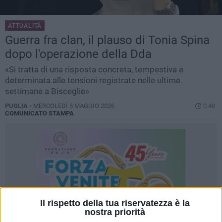
ATTUALITÀ
Guerra fra clan, il plauso di Tonia Spina
dopo l'operazione della Dda
«Si tratta di una risposta concreta, tempestiva e
determinata alle tensioni registrate nelle ultime
settimane a Bisceglie»
PUGLIA -
MERCOLEDÌ 6 MAGGIO 2026
0.40
COMUNICATO STAMPA
Il rispetto della tua riservatezza è la
nostra priorità