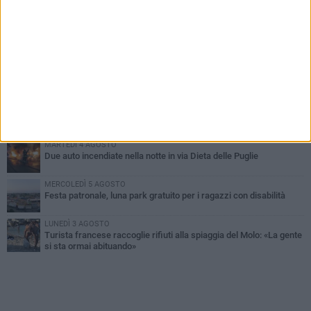
PIÙ LETTI QUESTA SETTIMANA
GIOVEDÌ 6 AGOSTO
Ragazzi biscegliesi diventano virali dopo un'esibizione
improvvisata in aeroporto a Roma-Fiumicino
MARTEDÌ 4 AGOSTO
Emergenza caldo, il Comune di Bisceglie attiva i "rifugi climatici"
MERCOLEDÌ 5 AGOSTO
Dramma alla spiaggia Bi-Marmi: un anziano ha un malore e perde
la vita
MARTEDÌ 4 AGOSTO
Due auto incendiate nella notte in via Dieta delle Puglie
MERCOLEDÌ 5 AGOSTO
Festa patronale, luna park gratuito per i ragazzi con disabilità
LUNEDÌ 3 AGOSTO
Turista francese raccoglie rifiuti alla spiaggia del Molo: «La gente
si sta ormai abituando»