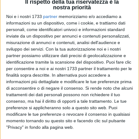
Il rispetto della tua riservatezza è la
nostra priorità
Noi e i nostri 1733
partner
memorizziamo e/o accediamo a
informazioni su un dispositivo, come i cookie, e trattiamo dati
9
personali, come identificatori univoci e informazioni standard
inviate da un dispositivo per annunci e contenuti personalizzati,
misurazione di annunci e contenuti, analisi dell'audience e
sviluppo dei servizi.
Con la tua autorizzazione noi e i nostri
Il tour estivo di incontri con i finalisti del premio Campiello fa
partner possiamo utilizzare dati precisi di geolocalizzazione e
tappa a Bisceglie per un evento organizzato da Libri nel
identificazione tramite la scansione del dispositivo. Puoi fare clic
Borgo Antico. Mercoledì 10 luglio, alle ore 20, il festival
per consentire a noi e ai nostri 1733 partner il trattamento per le
letterario biscegliese accoglierà in Largo Castello gli autori
finalità sopra descritte. In alternativa puoi accedere a
finalisti della 62esima edizione del concorso di narrativa
informazioni più dettagliate e modificare le tue preferenze prima
di acconsentire o di negare il consenso.
Si rende noto che alcuni
contemporanea promosso dalla Fondazione Il Campiello -
trattamenti dei dati personali possono non richiedere il tuo
Conﬁndustria Veneto, tra i più prestigiosi riconoscimenti
consenso, ma hai il diritto di opporti a tale trattamento. Le tue
letterari in Italia.
preferenze si applicheranno solo a questo sito web. Puoi
modificare le tue preferenze o revocare il consenso in qualsiasi
Il pubblico di lettori e appassionati potrà così conoscere e
momento tornando su questo sito e facendo clic sul pulsante
approfondire le opere dei cinque scrittori selezionati lo
"Privacy" in fondo alla pagina web.
scorso maggio a Padova: Antonio Franchini con "Il fuoco