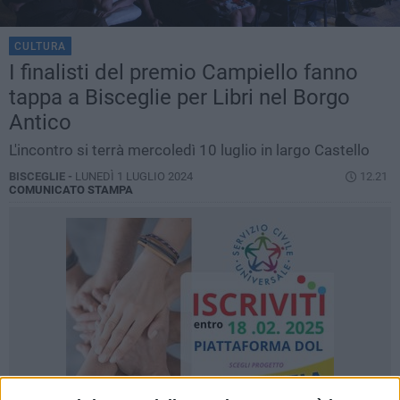
CULTURA
I finalisti del premio Campiello fanno
tappa a Bisceglie per Libri nel Borgo
Antico
L'incontro si terrà mercoledì 10 luglio in largo Castello
BISCEGLIE -
LUNEDÌ 1 LUGLIO 2024
12.21
COMUNICATO STAMPA