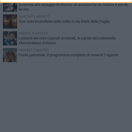
Dramma alla spiaggia Bi-Marmi: un anziano ha un malore e perde
la vita
MARTEDÌ 4 AGOSTO
Due auto incendiate nella notte in via Dieta delle Puglie
SABATO 8 AGOSTO
Latitanti del clan Capriati arrestati, le parole del colonnello
Massimiliano Galasso
VENERDÌ 7 AGOSTO
Festa patronale, il programma completo di venerdì 7 agosto