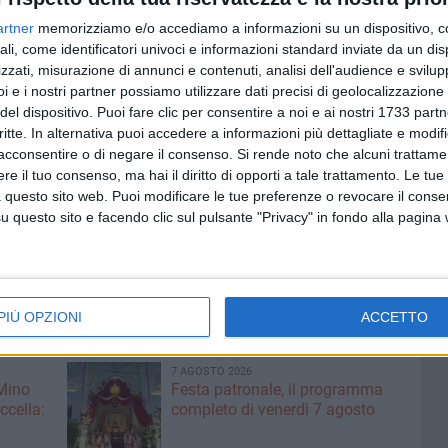
artner
memorizziamo e/o accediamo a informazioni su un dispositivo, c
ali, come identificatori univoci e informazioni standard inviate da un di
la percentuale (fallimentare) del 65,1 dopo otto anni di
zzati, misurazione di annunci e contenuti, analisi dell'audience e svilupp
uncio della gara ponte, che servirebbe ad evitare la
i e i nostri partner possiamo utilizzare dati precisi di geolocalizzazione 
trano errore (voluto?) tecnico dell'amministrazione, non
del dispositivo. Puoi fare clic per consentire a noi e ai nostri 1733 partn
ento del servizio con contratto non può avvenire che con
critte. In alternativa puoi accedere a informazioni più dettagliate e modif
acconsentire o di negare il consenso.
Si rende noto che alcuni trattamen
azione degli indirizzi della convenzione da mettere a gara
e il tuo consenso, ma hai il diritto di opporti a tale trattamento. Le tue
 coinvolto. La proroga del servizio, alla scadenza di maggio,
 questo sito web. Puoi modificare le tue preferenze o revocare il conse
ti ritardi) sarà quindi inevitabile. Sarà forse questa
questo sito e facendo clic sul pulsante "Privacy" in fondo alla pagina
e alla mancata applicazione di penali o decurtazioni) alla
ggiungimento del 65,1 % sbandierato qualche giorno fa?»,
PIÙ OPZIONI
ACCETTO
7 AGOSTO 2026
 Mino
Festa patronale, il programma
ccella:
completo di venerdì 7 agosto