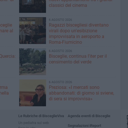
classici del cinema
6 AGOSTO 2026
sceglie
Ragazzi biscegliesi diventano
nare al
virali dopo un'esibizione
improvvisata in aeroporto a
Roma-Fiumicino
6 AGOSTO 2026
Quercia:
Bisceglie, continua l'iter per il
censimento del verde
6 AGOSTO 2026
erma
Preziosa: «I mercati sono
nella
abbandonati: di giorno si sviene,
di sera si improvvisa»
Le Rubriche di BisceglieViva
Agenda eventi di Bisceglie
Un pediatra sul web
Segnalazioni iReport