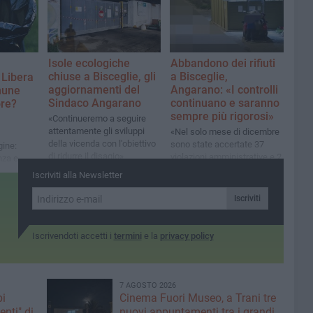
supporto
Isole ecologiche
Abbandono dei rifiuti
chiuse a Bisceglie, gli
a Bisceglie,
 Libera
aggiornamenti del
Angarano: «I controlli
mune
Sindaco Angarano
continuano e saranno
ore?
sempre più rigorosi»
«Continueremo a seguire
attentamente gli sviluppi
«Nel solo mese di dicembre
della vicenda con l'obiettivo
sono state accertate 37
ine:
di ridurre il disagio»
violazioni amministrative e 2
nza e
reati»
zio»
Iscriviti alla Newsletter
Iscriviti
Iscrivendoti accetti i
termini
e la
privacy policy
7 AGOSTO 2026
pi
Cinema Fuori Museo, a Trani tre
enti" di
nuovi appuntamenti tra i grandi