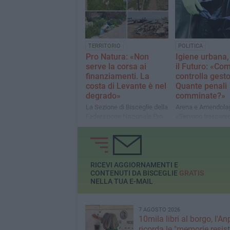
funziona»
TERRITORIO
POLITICA
Pro Natura: «Non
Igiene urbana,
serve la corsa ai
il Futuro: «Co
finanziamenti. La
controlla gest
costa di Levante è nel
Quante penali
degrado»
comminate?»
La Sezione di Bisceglie della
Arena e Amendolag
Federazione Nazionale Pro
«Servono traspare
Natura analizza la
chiarezza sul servi
situazione della costa di
Levante
RICEVI AGGIORNAMENTI E
CONTENUTI DA BISCEGLIE
GRATIS
NELLA TUA E-MAIL
7 AGOSTO 2026
10mila libri al borgo, l'An
ricorda le "memorie resist