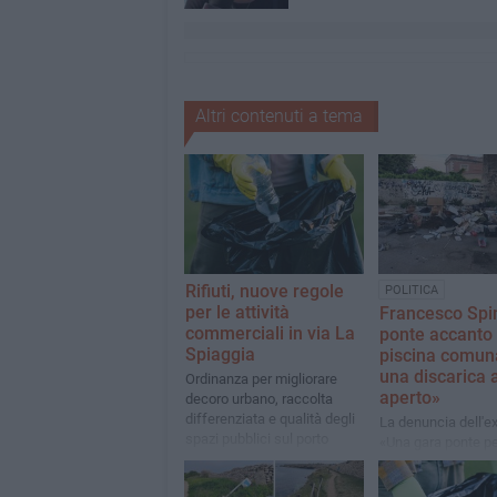
Altri contenuti a tema
Rifiuti, nuove regole
POLITICA
per le attività
Francesco Spin
commerciali in via La
ponte accanto 
Spiaggia
piscina comun
una discarica a
Ordinanza per migliorare
aperto»
decoro urbano, raccolta
differenziata e qualità degli
La denuncia dell'e
spazi pubblici sul porto
«Una gara ponte pe
cambiare l'organiz
un servizio che no