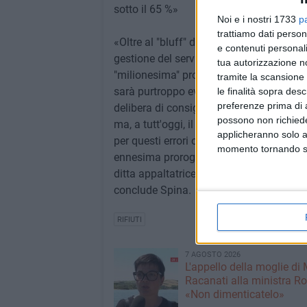
sotto il 65 %»
Noi e i nostri 1733
p
trattiamo dati person
«Oltre al "bluff" della comunicazione del
e contenuti personali
gestione del servizio, c'è stato poi l'ann
tua autorizzazione no
"milionesima" proroga, ma che per uno s
tramite la scansione 
sarà purtroppo evitata. Infatti l'affidam
le finalità sopra des
preferenze prima di 
delibera di consiglio comunale di approv
possono non richieder
ma, a tutt'oggi, il consiglio non è stato
applicheranno solo a
per questi errori o omissioni (e conseguen
momento tornando su 
ennesima proroga il ringraziamento (oltr
ditta appaltatrice per il "regalo" del ra
conclude Spina.
RIFIUTI
7 AGOSTO 2026
L'appello della moglie di
Racanati alla ministra Ro
«Non dimenticatelo»