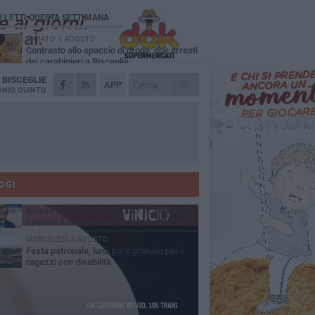
Ù LETTI QUESTA SETTIMANA
SABATO 1 AGOSTO
Contrasto allo spaccio di droga, due arresti
dei carabinieri a Bisceglie
A
BISCEGLIE
MARTEDÌ 4 AGOSTO
APP
Emergenza caldo, il Comune di Bisceglie
NIO QUINTO
attiva i "rifugi climatici"
MERCOLEDÌ 5 AGOSTO
Dramma alla spiaggia Bi-Marmi: un
anziano ha un malore e perde la vita
MARTEDÌ 4 AGOSTO
Due auto incendiate nella notte in via Dieta
delle Puglie
OGI
SABATO 1 AGOSTO
Arresti per droga, Angarano: «La lotta allo
spaccio è una priorità per la sicurezza»
MERCOLEDÌ 5 AGOSTO
Festa patronale, luna park gratuito per i
ragazzi con disabilità