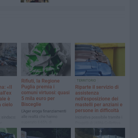
Rifiuti, la Regione
TERRITORIO
Puglia premia i
a: «Il
Riparte il servizio di
comuni virtuosi: quasi
all'ex
assistenza
5 mila euro per
ale è
nell’esposizione dei
Bisceglie
 cielo
mastelli per anziani e
persone in difficoltà
L'Ager eroga finanziamenti
alle realtà che hanno
x sindaco:
Iniziativa possibile tramite i
superato il 65% di
r
Progetti di Utilità Collettiva.
differenziata: oltre 50 mila
zazione di
Attivo il numero 080
per le vicine Trani e Molfetta
n
3950209 per richiedere il