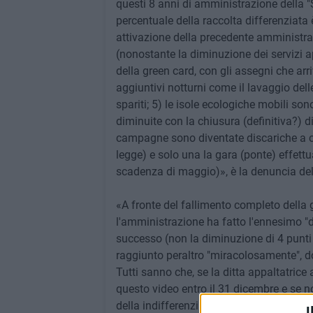
questi 8 anni di amministrazione della "Sv
percentuale della raccolta differenziata 
attivazione della precedente amministra
(nonostante la diminuzione dei servizi a
della green card, con gli assegni che arriv
aggiuntivi notturni come il lavaggio del
spariti; 5) le isole ecologiche mobili son
diminuite con la chiusura (definitiva?) di
campagne sono diventate discariche a cie
legge) e solo una la gara (ponte) effettu
scadenza di maggio)», è la denuncia de
«A fronte del fallimento completo della 
l'amministrazione ha fatto l'ennesimo "d
successo (non la diminuzione di 4 punti 
raggiunto peraltro "miracolosamente", dop
Tutti sanno che, se la ditta appaltatrice
questo video entro il 31 dicembre e se no
della indifferenziata sarebbe stato tale 
I