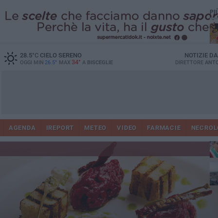
PI
28.5
°C
CIELO SERENO
NOTIZIE D
34°
OGGI MIN
26.5°
MAX
A
BISCEGLIE
DIRETTORE
ANTO
AGENDA
IREPORT
METEO
VIDEO
FARMACIE
NECROL