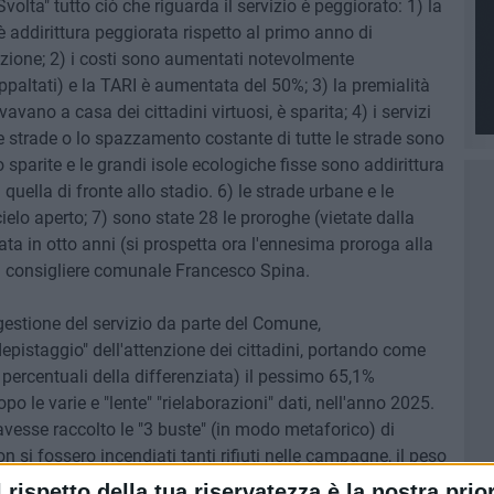
olta" tutto ciò che riguarda il servizio è peggiorato: 1) la
è addirittura peggiorata rispetto al primo anno di
zione; 2) i costi sono aumentati notevolmente
ppaltati) e la TARI è aumentata del 50%; 3) la premialità
avano a casa dei cittadini virtuosi, è sparita; 4) i servizi
le strade o lo spazzamento costante di tutte le strade sono
o sparite e le grandi isole ecologiche fisse sono addirittura
 quella di fronte allo stadio. 6) le strade urbane e le
lo aperto; 7) sono state 28 le proroghe (vietate dalla
ata in otto anni (si prospetta ora l'ennesima proroga alla
l consigliere comunale Francesco Spina.
gestione del servizio da parte del Comune,
epistaggio" dell'attenzione dei cittadini, portando come
percentuali della differenziata) il pessimo 65,1%
o le varie e "lente" "rielaborazioni" dati, nell'anno 2025.
 avesse raccolto le "3 buste" (in modo metaforico) di
n si fossero incendiati tanti rifiuti nelle campagne, il peso
da far diminuire la percentuale della raccolta differenziata
l rispetto della tua riservatezza è la nostra prior