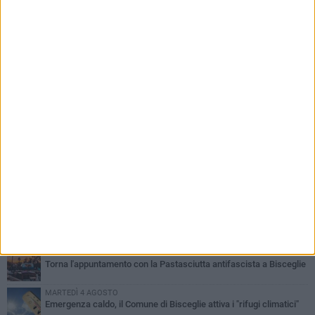
PIÙ LETTI QUESTA SETTIMANA
SABATO 1 AGOSTO
Contrasto allo spaccio di droga, due arresti dei carabinieri a
Bisceglie
VENERDÌ 31 LUGLIO
Torna l'appuntamento con la Pastasciutta antifascista a Bisceglie
MARTEDÌ 4 AGOSTO
Emergenza caldo, il Comune di Bisceglie attiva i "rifugi climatici"