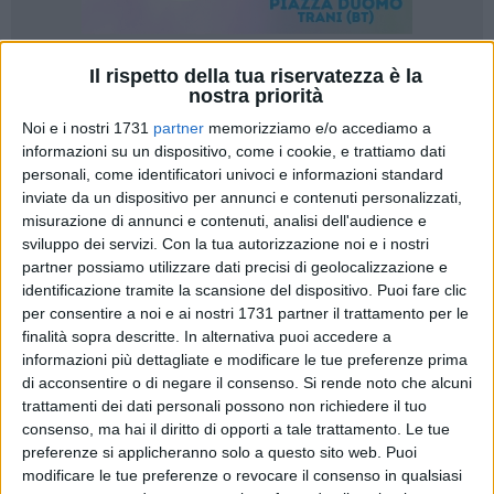
Il rispetto della tua riservatezza è la
16
nostra priorità
Noi e i nostri 1731
partner
memorizziamo e/o accediamo a
informazioni su un dispositivo, come i cookie, e trattiamo dati
«
La questione della violenza maschile sulle donne
personali, come identificatori univoci e informazioni standard
interessa Bisceglie?
È questa la domanda sulla quale ci
inviate da un dispositivo per annunci e contenuti personalizzati,
siamo interrogate noi, della Collettiva Ziwanda, radunate in
misurazione di annunci e contenuti, analisi dell'audience e
sviluppo dei servizi.
Con la tua autorizzazione noi e i nostri
piazza San Francesco nella giornata di venerdì 4 aprile.
partner possiamo utilizzare dati precisi di geolocalizzazione e
Data l'assenza di riscontro in piazza,
la mobilitazione
si è
identificazione tramite la scansione del dispositivo. Puoi fare clic
trasformata in confronti itineranti tra persone attiviste e
per consentire a noi e ai nostri 1731 partner il trattamento per le
membri della comunità cittadina» affermano dal collettivo
finalità sopra descritte. In alternativa puoi accedere a
Ziwanda di Bisceglie.
informazioni più dettagliate e modificare le tue preferenze prima
di acconsentire o di negare il consenso.
Si rende noto che alcuni
trattamenti dei dati personali possono non richiedere il tuo
consenso, ma hai il diritto di opporti a tale trattamento. Le tue
«Siamo ben lontane dai clamori e dalla marea che ha invaso
preferenze si applicheranno solo a questo sito web. Puoi
la nostra città il 26 novembre 2023, quando – dopo una
modificare le tue preferenze o revocare il consenso in qualsiasi
settimana di attesa e ricerche per la presunta scomparsa –