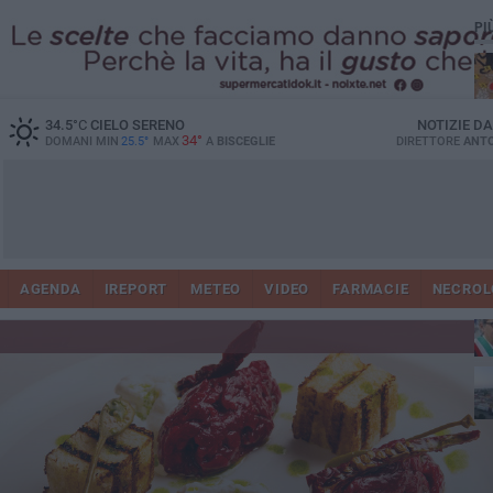
PI
34.5
°C
CIELO SERENO
NOTIZIE D
34°
DOMANI MIN
25.5°
MAX
A
BISCEGLIE
DIRETTORE
ANTO
AGENDA
IREPORT
METEO
VIDEO
FARMACIE
NECROL