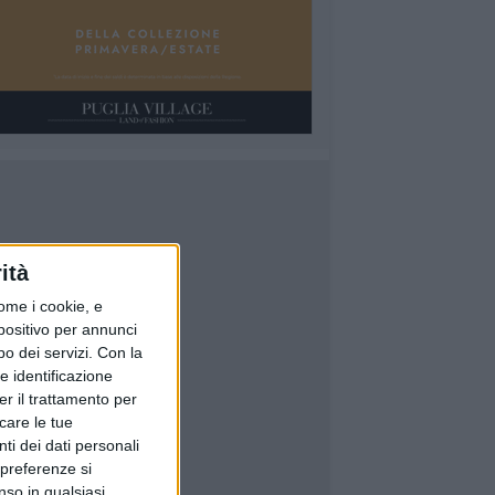
ità
ome i cookie, e
spositivo per annunci
o dei servizi.
Con la
e identificazione
er il trattamento per
icare le tue
ti dei dati personali
 preferenze si
nso in qualsiasi