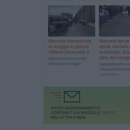
domande entro il 24 luglio
Mercato domenicale
Mercato del p
di maggio in piazza
aprile rinviato
Vittorio Emanuele II
maltempo. Ecc
data del recup
Appuntamento previsto
domenica 4 maggio
L'appuntamento sa
l’area polifunzional
san Martino
RICEVI AGGIORNAMENTI E
CONTENUTI DA BISCEGLIE
GRATIS
NELLA TUA E-MAIL