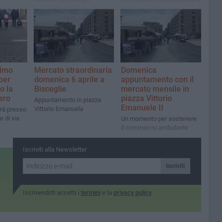
le condizioni igieniche per
venditori e acquirenti
rimo
Mercato straordinaria
Domenica
 per
domenica 6 aprile a
appuntamento con il
o la
Bisceglie
mercato mensile in
ero
piazza Vittorio
Appuntamento in piazza
Emanuele II
Vittorio Emanuela
rà presso
e di via
Un momento per sostenere
il commercio ambulante
Iscriviti alla Newsletter
Iscriviti
Iscrivendoti accetti i
termini
e la
privacy policy