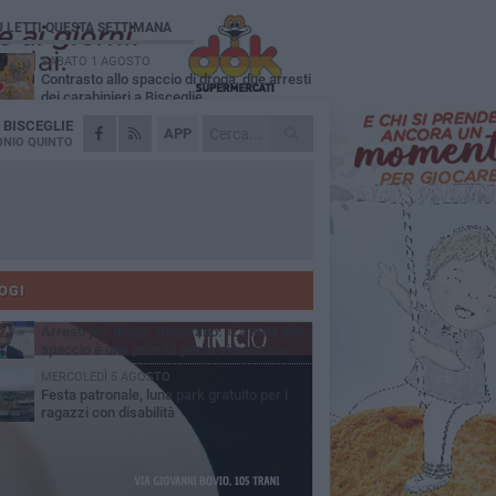
Ù LETTI QUESTA SETTIMANA
SABATO 1 AGOSTO
Contrasto allo spaccio di droga, due arresti
dei carabinieri a Bisceglie
A
BISCEGLIE
MARTEDÌ 4 AGOSTO
APP
Emergenza caldo, il Comune di Bisceglie
NIO QUINTO
attiva i "rifugi climatici"
MERCOLEDÌ 5 AGOSTO
Dramma alla spiaggia Bi-Marmi: un
anziano ha un malore e perde la vita
MARTEDÌ 4 AGOSTO
Due auto incendiate nella notte in via Dieta
delle Puglie
OGI
SABATO 1 AGOSTO
Arresti per droga, Angarano: «La lotta allo
spaccio è una priorità per la sicurezza»
MERCOLEDÌ 5 AGOSTO
Festa patronale, luna park gratuito per i
ragazzi con disabilità