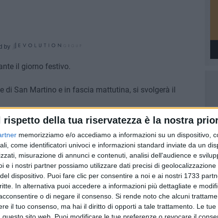
d by
te il giorno festivo.
e di San Martino e in fascia mattutina, si svolgerà il
l rispetto della tua riservatezza è la nostra prior
 sono informati dagli stessi ambulanti circa la regolarità
artner
memorizziamo e/o accediamo a informazioni su un dispositivo, c
ì 25 aprile ottenendo una risposta affermativa» hanno
ali, come identificatori univoci e informazioni standard inviate da un di
Sarà un'occasione per effettuare acquisti dagli
zzati, misurazione di annunci e contenuti, analisi dell'audience e svilupp
un giorno di festa per il Paese».
i e i nostri partner possiamo utilizzare dati precisi di geolocalizzazione 
del dispositivo. Puoi fare clic per consentire a noi e ai nostri 1733 partn
ISCEGLIE
VIA SAN MARTINO
critte. In alternativa puoi accedere a informazioni più dettagliate e modif
acconsentire o di negare il consenso.
Si rende noto che alcuni trattamen
7 AGOSTO 2026
e il tuo consenso, ma hai il diritto di opporti a tale trattamento. Le tue
 Mino
Festa patronale, il programma
 questo sito web. Puoi modificare le tue preferenze o revocare il conse