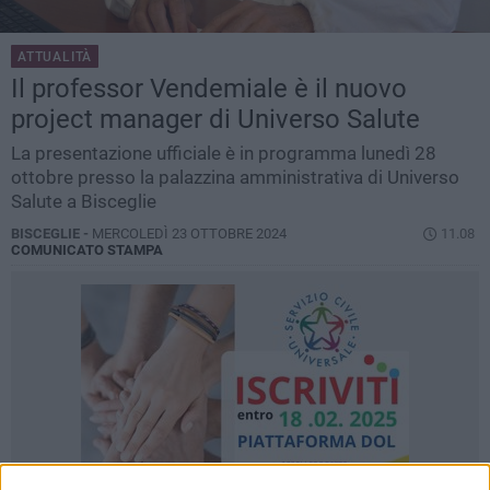
ATTUALITÀ
Il professor Vendemiale è il nuovo
project manager di Universo Salute
La presentazione ufficiale è in programma lunedì 28
ottobre presso la palazzina amministrativa di Universo
Salute a Bisceglie
BISCEGLIE -
MERCOLEDÌ 23 OTTOBRE 2024
11.08
COMUNICATO STAMPA