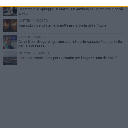
MERCOLEDÌ 5 AGOSTO
Dramma alla spiaggia Bi-Marmi: un anziano ha un malore e perde
la vita
MARTEDÌ 4 AGOSTO
Due auto incendiate nella notte in via Dieta delle Puglie
SABATO 1 AGOSTO
Arresti per droga, Angarano: «La lotta allo spaccio è una priorità
per la sicurezza»
MERCOLEDÌ 5 AGOSTO
Festa patronale, luna park gratuito per i ragazzi con disabilità