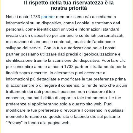
Il rispetto della tua riservatezza è la
nostra priorità
Noi e i nostri 1733
partner
memorizziamo e/o accediamo a
informazioni su un dispositivo, come i cookie, e trattiamo dati
personali, come identificatori univoci e informazioni standard
12
inviate da un dispositivo per annunci e contenuti personalizzati,
misurazione di annunci e contenuti, analisi dell'audience e
sviluppo dei servizi.
Con la tua autorizzazione noi e i nostri
Il professor Gianluigi Vendemiale ha assunto l'incarico di
partner possiamo utilizzare dati precisi di geolocalizzazione e
identificazione tramite la scansione del dispositivo. Puoi fare clic
Project manager per Universo Salute, ordinario di Medicina
per consentire a noi e ai nostri 1733 partner il trattamento per le
Interna e Geriatria, sarà dunque punto di riferimento per
finalità sopra descritte. In alternativa puoi accedere a
l'Opera Don Uva a Bisceglie e Foggia per quanto concerne
informazioni più dettagliate e modificare le tue preferenze prima
nuovi progetti finalizzati ad implementare e/o migliorare
di acconsentire o di negare il consenso.
Si rende noto che alcuni
l'offerta di salute della società, oltre naturalmente ad
trattamenti dei dati personali possono non richiedere il tuo
espletare la propria attività clinica presso le sedi sanitarie
consenso, ma hai il diritto di opporti a tale trattamento. Le tue
della società. Molto ricco il suo curriculum, caratterizzato da
preferenze si applicheranno solo a questo sito web. Puoi
modificare le tue preferenze o revocare il consenso in qualsiasi
numerosi e prestigiosi incarichi, tra cui quelli di delegato
momento tornando su questo sito e facendo clic sul pulsante
rettorale alla sanità presso l'università di Foggia, Direttore
"Privacy" in fondo alla pagina web.
del Dipartimento Internistico presso il Policlinico "Riuniti" di
Foggia, direttore della scuola di specializzazione di medicina