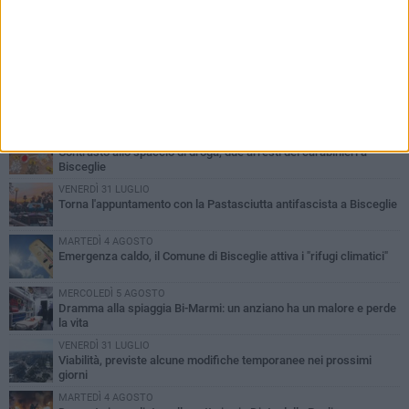
PIÙ LETTI QUESTA SETTIMANA
SABATO 1 AGOSTO
Contrasto allo spaccio di droga, due arresti dei carabinieri a
Bisceglie
VENERDÌ 31 LUGLIO
Torna l'appuntamento con la Pastasciutta antifascista a Bisceglie
MARTEDÌ 4 AGOSTO
Emergenza caldo, il Comune di Bisceglie attiva i "rifugi climatici"
MERCOLEDÌ 5 AGOSTO
Dramma alla spiaggia Bi-Marmi: un anziano ha un malore e perde
la vita
VENERDÌ 31 LUGLIO
Viabilità, previste alcune modifiche temporanee nei prossimi
giorni
MARTEDÌ 4 AGOSTO