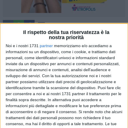
67
A cura di
SERENA DE MUSSO
Il rispetto della tua riservatezza è la
nostra priorità
Noi e i nostri 1731
partner
memorizziamo e/o accediamo a
informazioni su un dispositivo, come i cookie, e trattiamo dati
Sabato 12 aprile si terrà l'
XI edizione della Passio Christi
, la
personali, come identificatori univoci e informazioni standard
rappresentazione della Passione di Cristo per le strade di
inviate da un dispositivo per annunci e contenuti personalizzati,
Bisceglie. L'evento gode del patrocinio del Comune di
misurazione di annunci e contenuti, analisi dell'audience e
Bisceglie ed è realizzato in collaborazione con la realtà di
sviluppo dei servizi.
Con la tua autorizzazione noi e i nostri
Universo Salute. A parlarcene il presidente di Schàra Onlus,
partner possiamo utilizzare dati precisi di geolocalizzazione e
Alessandro Valente
.
identificazione tramite la scansione del dispositivo. Puoi fare clic
per consentire a noi e ai nostri 1731 partner il trattamento per le
finalità sopra descritte. In alternativa puoi accedere a
«Anche quest'anno torniamo a rappresentare la
Passione di
informazioni più dettagliate e modificare le tue preferenze prima
Cristo
per le strade della nostra città: si tratta di un evento
di acconsentire o di negare il consenso.
Si rende noto che alcuni
che non cambia nel tempo perché non è che è una storia
trattamenti dei dati personali possono non richiedere il tuo
raccontata, una rappresentazione sacra. Ed è proprio questa
consenso, ma hai il diritto di opporti a tale trattamento. Le tue
la sua ricchezza: essere il racconto di un destino sacro. Si