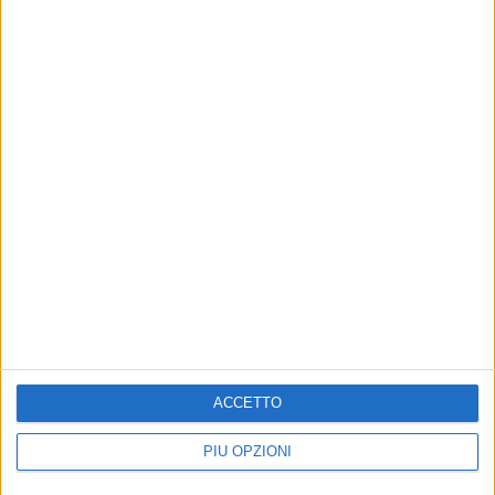
Altri contenuti a tema
Grande successo per la XII
ATTUALITÀ
ACCETTO
edizione della Passio Christi
AVO Bisceglie Don Uva
- LE FOTO
celebra 25 anni di
PIÙ OPZIONI
volontariato e servizio ai
La rappresentazione sacra ha
fragili
accompagnato il pubblico