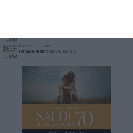
Farmacie di turno dal 27 luglio al 2 agosto
IL PONTE DELL'ALMÀ
Capitolo quarantacinquesimo
FARMACIE DI TURNO
Farmacie di turno dal 20 al 26 Luglio
FARMACIE DI TURNO
Farmacie di turno dal 6 al 12 luglio