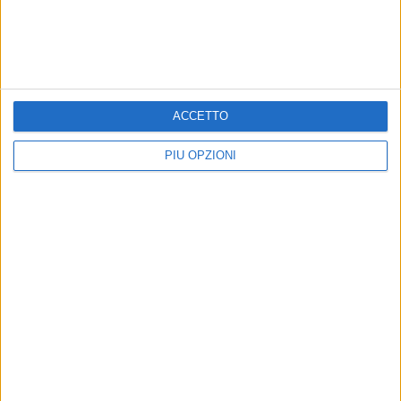
ACCETTO
PIÙ OPZIONI
Dare la vita
4 AGOSTO 2026
Plastic Free Bisceglie: attivarsi per fare davvero la
differenza con poco - LE INTERVISTE
20 APRILE 2026
Scuola cani salvataggio nautico: il racconto dei volontari -