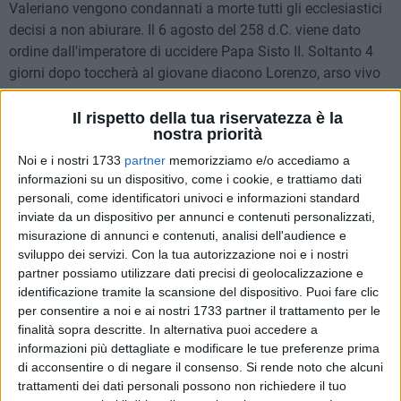
Valeriano vengono condannati a morte tutti gli ecclesiastici
decisi a non abiurare. Il 6 agosto del 258 d.C. viene dato
ordine dall'imperatore di uccidere Papa Sisto II. Soltanto 4
giorni dopo toccherà al giovane diacono Lorenzo, arso vivo
su una graticola, su una "escàra", appunto. La notte di San
Lorenzo, la notte del 10 agosto, è tradizionalmente associata
Il rispetto della tua riservatezza è la
nostra priorità
alle stelle cadenti che simboleggiano idealmente le lacrime
versate dal Santo durante il supplizio, ma anche i carboni
Noi e i nostri 1733
partner
memorizziamo e/o accediamo a
ardenti sui quali il martirio è avvenuto.
informazioni su un dispositivo, come i cookie, e trattiamo dati
personali, come identificatori univoci e informazioni standard
inviate da un dispositivo per annunci e contenuti personalizzati,
A questo fatto storico realmente accaduto si sono ispirati i
misurazione di annunci e contenuti, analisi dell'audience e
ragazzi e le ragazze dell'associazione che porta appunto il
sviluppo dei servizi.
Con la tua autorizzazione noi e i nostri
nome di quella graticola: "Schára" come il luogo della morte
partner possiamo utilizzare dati precisi di geolocalizzazione e
di San Lorenzo, da un lato per omaggiare il Santo e dall'altro
identificazione tramite la scansione del dispositivo. Puoi fare clic
per ricordare il luogo da cui tutto è partito: la Parrocchia di
per consentire a noi e ai nostri 1733 partner il trattamento per le
San Lorenzo.
finalità sopra descritte. In alternativa puoi accedere a
informazioni più dettagliate e modificare le tue preferenze prima
di acconsentire o di negare il consenso.
Si rende noto che alcuni
«Siamo un'associazione di volontariato, nata perché
trattamenti dei dati personali possono non richiedere il tuo
credevamo fortemente nella opportunità di vivere la nostra