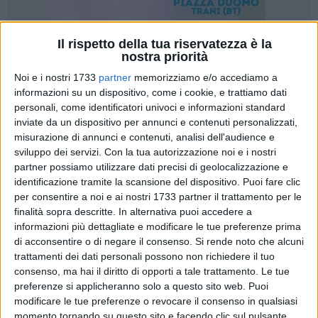
Il rispetto della tua riservatezza è la
A cura di
nostra priorità
SERENA DE MUSSO
Noi e i nostri 1733
partner
memorizziamo e/o accediamo a
informazioni su un dispositivo, come i cookie, e trattiamo dati
personali, come identificatori univoci e informazioni standard
Torna a Bisceglie la rappresentazione della Passio Christi
inviate da un dispositivo per annunci e contenuti personalizzati,
curata dai volontari e dalle volontarie dell'associazione
misurazione di annunci e contenuti, analisi dell'audience e
sviluppo dei servizi.
Con la tua autorizzazione noi e i nostri
Schára. Come ogni anno l'evento percorrerà le strade di
partner possiamo utilizzare dati precisi di geolocalizzazione e
Bisceglie accompagnando la cittadinanza in un momento di
identificazione tramite la scansione del dispositivo. Puoi fare clic
riflessione collettiva e partecipata sull'intimo valore della
per consentire a noi e ai nostri 1733 partner il trattamento per le
Passione di Cristo. La data designata per la XII edizione
finalità sopra descritte. In alternativa puoi accedere a
della rappresentazione sacra è sabato 28 marzo 2026.
informazioni più dettagliate e modificare le tue preferenze prima
di acconsentire o di negare il consenso.
Si rende noto che alcuni
«Anche quest'anno l'associazione Schára propone la
trattamenti dei dati personali possono non richiedere il tuo
consenso, ma hai il diritto di opporti a tale trattamento. Le tue
rappresentazione sacra della vita di Gesù riportata nel centro
preferenze si applicheranno solo a questo sito web. Puoi
cittadino e quindi alla portata di tutti - ha dichiarato
modificare le tue preferenze o revocare il consenso in qualsiasi
Alessandro Valente, presidente dell'associazione -. Si tratta
momento tornando su questo sito e facendo clic sul pulsante