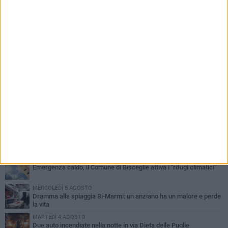
PIÙ LETTI QUESTA SETTIMANA
GIOVEDÌ 6 AGOSTO
Ragazzi biscegliesi diventano virali dopo un'esibizione
improvvisata in aeroporto a Roma-Fiumicino
MARTEDÌ 4 AGOSTO
Emergenza caldo, il Comune di Bisceglie attiva i "rifugi climatici"
MERCOLEDÌ 5 AGOSTO
Dramma alla spiaggia Bi-Marmi: un anziano ha un malore e perde
la vita
MARTEDÌ 4 AGOSTO
Due auto incendiate nella notte in via Dieta delle Puglie