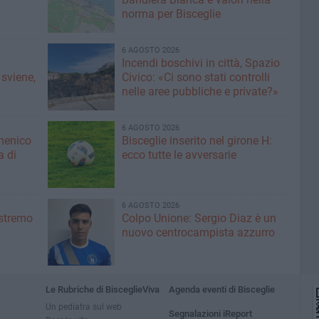
norma per Bisceglie
6 AGOSTO 2026
Incendi boschivi in città, Spazio
 sviene,
Civico: «Ci sono stati controlli
nelle aree pubbliche e private?»
6 AGOSTO 2026
menico
Bisceglie inserito nel girone H:
a di
ecco tutte le avversarie
6 AGOSTO 2026
'estremo
Colpo Unione: Sergio Diaz è un
nuovo centrocampista azzurro
Le Rubriche di BisceglieViva
Agenda eventi di Bisceglie
Un pediatra sul web
Segnalazioni iReport