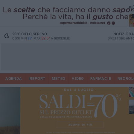
PI
29
°C
CIELO SERENO
NOTIZIE D
32.5°
OGGI MIN
25°
MAX
A
BISCEGLIE
DIRETTORE
ANTO
AGENDA
IREPORT
METEO
VIDEO
FARMACIE
NECROL