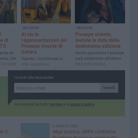
parole chiave per i ragazzi e
le ragazze dell'associazione
RELIGIONI
RELIGIONI
l
Al via le
Presepe vivente,
e di
rappresentazioni del
svelate le date della
OTO
Presepe vivente di
dodicesima edizione
Schára
gente da
Anche quest'anno il presepe
nanza, che
sarà ambientato all'interno
Valente: «Confermato lo
 Tre Santi
del centro storico
stile napoletano
settecentesco, sarà
maggiore il coinvolgimento
Iscriviti alla Newsletter
del pubblico»
Iscriviti
Iscrivendoti accetti i
termini
e la
privacy policy
6 AGOSTO 2026
r il
Alga tossica, ARPA conferma
Bandiera Bianca e valori nella