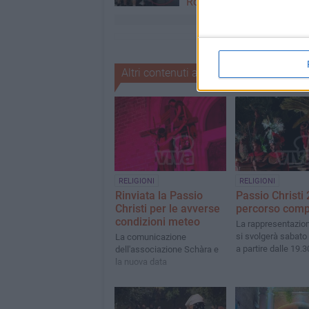
Roma-Fiumicino
Altri contenuti a tema
RELIGIONI
RELIGIONI
Rinviata la Passio
Passio Christi 
Christi per le avverse
percorso comp
condizioni meteo
La rappresentazio
si svolgerà sabato
La comunicazione
a partire dalle 19.3
dell'associazione Schàra e
la nuova data