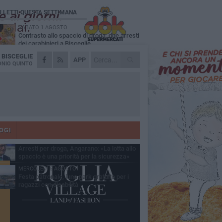
Ù LETTI QUESTA SETTIMANA
SABATO 1 AGOSTO
Contrasto allo spaccio di droga, due arresti
dei carabinieri a Bisceglie
A
BISCEGLIE
MARTEDÌ 4 AGOSTO
APP
Emergenza caldo, il Comune di Bisceglie
NIO QUINTO
attiva i "rifugi climatici"
MERCOLEDÌ 5 AGOSTO
Dramma alla spiaggia Bi-Marmi: un
anziano ha un malore e perde la vita
MARTEDÌ 4 AGOSTO
Due auto incendiate nella notte in via Dieta
delle Puglie
OGI
SABATO 1 AGOSTO
Arresti per droga, Angarano: «La lotta allo
spaccio è una priorità per la sicurezza»
MERCOLEDÌ 5 AGOSTO
Festa patronale, luna park gratuito per i
ragazzi con disabilità