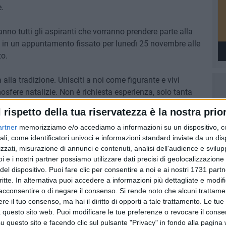
.
ranno tutti gli aspiranti che vorranno prendere parte alla
ia in un appuntamento fissato per lunedì 25 novembre alle
zo.
alla tradizione. Unisciti a noi come figurante e vivi
mosfere natalizie. Non è richiesta esperienza, solo tanta
 post sui canali social dell'associazione Schàra.
l rispetto della tua riservatezza è la nostra prior
artner
memorizziamo e/o accediamo a informazioni su un dispositivo, c
e l'associazione tramite il numero Whatsapp 3270604316 o
ali, come identificatori univoci e informazioni standard inviate da un di
zzati, misurazione di annunci e contenuti, analisi dell'audience e svilupp
i e i nostri partner possiamo utilizzare dati precisi di geolocalizzazione 
del dispositivo. Puoi fare clic per consentire a noi e ai nostri 1731 partn
critte. In alternativa puoi accedere a informazioni più dettagliate e modif
6 AGOSTO 2026
acconsentire o di negare il consenso.
Si rende noto che alcuni trattamen
ntano
Aspettando il Palio della Quercia:
e il tuo consenso, ma hai il diritto di opporti a tale trattamento. Le tue
il Fantapalio
 questo sito web. Puoi modificare le tue preferenze o revocare il conse
o a
questo sito e facendo clic sul pulsante "Privacy" in fondo alla pagina