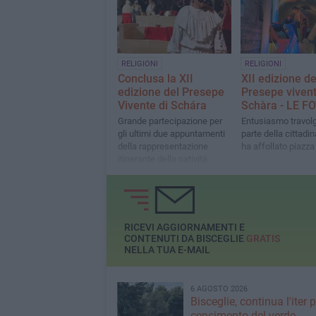
RELIGIONI
RELIGIONI
Conclusa la XII
XII edizione de
edizione del Presepe
Presepe vivent
Vivente di Schára
Schàra - LE F
Grande partecipazione per
Entusiasmo travol
gli ultimi due appuntamenti
parte della cittadi
della rappresentazione
ha affollato piazza
itinerante della natività
RICEVI AGGIORNAMENTI E
CONTENUTI DA BISCEGLIE
GRATIS
NELLA TUA E-MAIL
6 AGOSTO 2026
Bisceglie, continua l'iter pe
censimento del verde