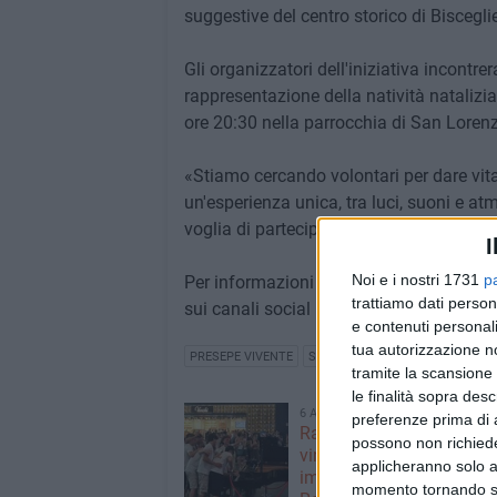
suggestive del centro storico di Bisceglie
Gli organizzatori dell'iniziativa incontre
rappresentazione della natività nataliz
ore 20:30 nella parrocchia di San Loren
«Stiamo cercando volontari per dare vita 
un'esperienza unica, tra luci, suoni e at
voglia di partecipare» commentano in un
I
Noi e i nostri 1731
p
Per informazioni è possibile contattar
trattiamo dati person
sui canali social Facebook e Instagram.
e contenuti personali
tua autorizzazione no
PRESEPE VIVENTE
SCHARA ONLUS
tramite la scansione 
le finalità sopra des
6 AGOSTO 2026
preferenze prima di 
Ragazzi biscegliesi dive
possono non richieder
virali dopo un'esibizione
applicheranno solo a
improvvisata in aeroport
momento tornando su 