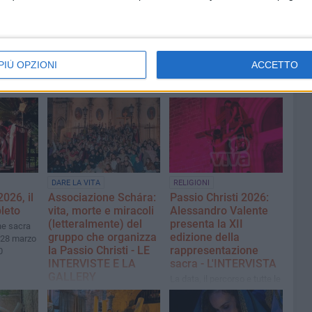
PIÙ OPZIONI
ACCETTO
DARE LA VITA
RELIGIONI
2026, il
Associazione Schára:
Passio Christi 2026:
leto
vita, morte e miracoli
Alessandro Valente
(letteralmente) del
presenta la XII
ne sacra
gruppo che organizza
edizione della
 28 marzo
la Passio Christi - LE
rappresentazione
0
INTERVISTE E LA
sacra - L'INTERVISTA
GALLERY
La data, il percorso e tutte le
novità della nuova edizione
Volontariato e desiderio di
aggregazione: queste le due