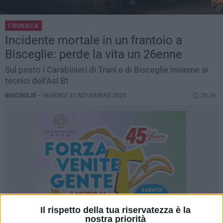
CRONACA
Incidente mortale in un frantoio a
Bisceglie: perde la vita un 26enne
Sul posto i Carabinieri di Trani e di Bisceglie insieme ai
tecnici dell'Asl Bt
BISCEGLIE -
VENERDÌ 21 NOVEMBRE 2025
20.36
Il rispetto della tua riservatezza è la
nostra priorità