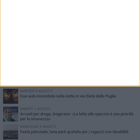
PIÙ LETTI QUESTA SETTIMANA
SABATO 1 AGOSTO
Contrasto allo spaccio di droga, due arresti dei carabinieri a
Bisceglie
MARTEDÌ 4 AGOSTO
Emergenza caldo, il Comune di Bisceglie attiva i "rifugi climatici"
MERCOLEDÌ 5 AGOSTO
Dramma alla spiaggia Bi-Marmi: un anziano ha un malore e perde
la vita
MARTEDÌ 4 AGOSTO
Due auto incendiate nella notte in via Dieta delle Puglie
SABATO 1 AGOSTO
Arresti per droga, Angarano: «La lotta allo spaccio è una priorità
per la sicurezza»
MERCOLEDÌ 5 AGOSTO
Festa patronale, luna park gratuito per i ragazzi con disabilità