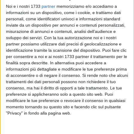
Noi e i nostri 1733
partner
memorizziamo e/o accediamo a
informazioni su un dispositivo, come i cookie, e trattiamo dati
personali, come identificatori univoci e informazioni standard
715
inviate da un dispositivo per annunci e contenuti personalizzati,
misurazione di annunci e contenuti, analisi dell'audience e
sviluppo dei servizi.
Con la tua autorizzazione noi e i nostri
Incidente mortale in un frantoio a Bisceglie, situato in
partner possiamo utilizzare dati precisi di geolocalizzazione e
contrada San Pietro. Secondo le prime, frammentarie notizie,
identificazione tramite la scansione del dispositivo. Puoi fare clic
per consentire a noi e ai nostri 1733 partner il trattamento per le
intorno alle ore 20, mentre erano in corso le fasi di
finalità sopra descritte. In alternativa puoi accedere a
lavorazione all'interno dello stabilimento, un muletto si
informazioni più dettagliate e modificare le tue preferenze prima
sarebbe ribaltato causando la morte di Giovanni Belgiovine,
di acconsentire o di negare il consenso.
Si rende noto che alcuni
un operaio 26enne. Per il giovane non c'è stato nulla da fare:
trattamenti dei dati personali possono non richiedere il tuo
inutili i tentativi di rianimarlo, nonostante il tempestivo
consenso, ma hai il diritto di opporti a tale trattamento. Le tue
tempestivo l'intervento dei sanitari del servizio 118.
preferenze si applicheranno solo a questo sito web. Puoi
modificare le tue preferenze o revocare il consenso in qualsiasi
momento tornando su questo sito e facendo clic sul pulsante
L'incidente è avvenuto nel piazzale del frantoio mentre il
"Privacy" in fondo alla pagina web.
ragazzo era alla guida del messo e stava effettuando una
manovra. Sono ancora in via di accertamento le cause del
ribaltamento