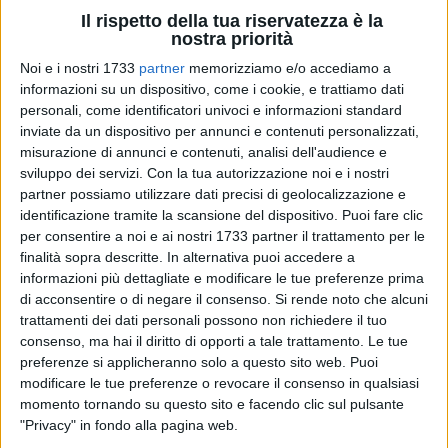
Il rispetto della tua riservatezza è la
nostra priorità
457
Noi e i nostri 1733
partner
memorizziamo e/o accediamo a
informazioni su un dispositivo, come i cookie, e trattiamo dati
personali, come identificatori univoci e informazioni standard
inviate da un dispositivo per annunci e contenuti personalizzati,
È di un 62enne deceduto e di tre persone ferite, tutte di
misurazione di annunci e contenuti, analisi dell'audience e
Corato, il pesante, drammatico bilancio dell'incidente
sviluppo dei servizi.
Con la tua autorizzazione noi e i nostri
stradale avvenuto poco dopo le 2.15 di sabato 19 aprile,
partner possiamo utilizzare dati precisi di geolocalizzazione e
identificazione tramite la scansione del dispositivo. Puoi fare clic
sulla strada provinciale che collega Bisceglie a Corato.
per consentire a noi e ai nostri 1733 partner il trattamento per le
finalità sopra descritte. In alternativa puoi accedere a
Per cause in corso di accertamento, due autovetture
informazioni più dettagliate e modificare le tue preferenze prima
provenienti dai due sensi di marcia, si sono impattate
di acconsentire o di negare il consenso.
Si rende noto che alcuni
violentemente all'altezza del ponte che sormonta il tratto
trattamenti dei dati personali possono non richiedere il tuo
dell'A14, in territorio di Bisceglie.
consenso, ma hai il diritto di opporti a tale trattamento. Le tue
preferenze si applicheranno solo a questo sito web. Puoi
modificare le tue preferenze o revocare il consenso in qualsiasi
L'impatto è stato devastante tra una VW Tiguan ed una Seat:
momento tornando su questo sito e facendo clic sul pulsante
il conducente di uno dei due mezzi, un 62enne di Corato, è
"Privacy" in fondo alla pagina web.
morto mentre le altre due persone che viaggiavano con lui, di