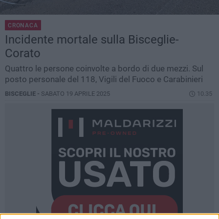
CRONACA
Incidente mortale sulla Bisceglie-
Corato
Quattro le persone coinvolte a bordo di due mezzi. Sul
posto personale del 118, Vigili del Fuoco e Carabinieri
BISCEGLIE -
SABATO 19 APRILE 2025
10.35