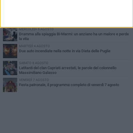
Ragazzi biscegliesi diventano virali dopo un'esibizione
improvvisata in aeroporto a Roma-Fiumicino
MARTEDÌ 4 AGOSTO
Emergenza caldo, il Comune di Bisceglie attiva i "rifugi climatici"
MERCOLEDÌ 5 AGOSTO
Dramma alla spiaggia Bi-Marmi: un anziano ha un malore e perde
la vita
MARTEDÌ 4 AGOSTO
Due auto incendiate nella notte in via Dieta delle Puglie
SABATO 8 AGOSTO
Latitanti del clan Capriati arrestati, le parole del colonnello
Massimiliano Galasso
VENERDÌ 7 AGOSTO
Festa patronale, il programma completo di venerdì 7 agosto