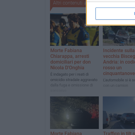
Altri contenuti a tema
Morte Fabiana
Incidente sulla
Chiarappa, arresti
vecchia Bisceg
domiciliari per don
Andria: in codi
Nicola D’Onghia
rosso un
cinquantanov
È indagato per i reati di
omicidio stradale aggravato
L'automobile si è s
dalla fuga e omissione di
con un camion
soccorso
Morte Fabiana
Traffico in tilt 