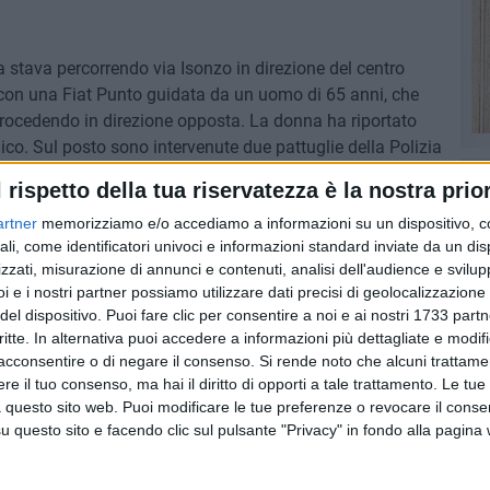
ta stava percorrendo via Isonzo in direzione del centro
e con una Fiat Punto guidata da un uomo di 65 anni, che
rocedendo in direzione opposta. La donna ha riportato
nico. Sul posto sono intervenute due pattuglie della Polizia
nza del servizio di emergenza sanitaria. Dopo i primi
l rispetto della tua riservatezza è la nostra prior
 all'ospedale Bonomo di Andria per accertamenti.
artner
memorizziamo e/o accediamo a informazioni su un dispositivo, c
ali, come identificatori univoci e informazioni standard inviate da un di
zzati, misurazione di annunci e contenuti, analisi dell'audience e svilupp
i e i nostri partner possiamo utilizzare dati precisi di geolocalizzazione 
7 AGOSTO 2026
del dispositivo. Puoi fare clic per consentire a noi e ai nostri 1733 partn
 Mino
Festa patronale, il programma
critte. In alternativa puoi accedere a informazioni più dettagliate e modif
ccella:
completo di venerdì 7 agosto
acconsentire o di negare il consenso.
Si rende noto che alcuni trattamen
e il tuo consenso, ma hai il diritto di opporti a tale trattamento. Le tue
 questo sito web. Puoi modificare le tue preferenze o revocare il conse
questo sito e facendo clic sul pulsante "Privacy" in fondo alla pagina