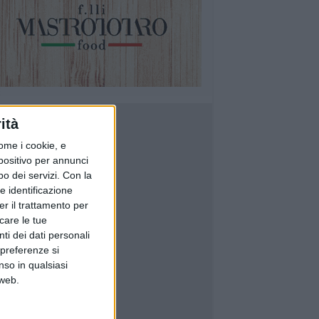
ità
ome i cookie, e
spositivo per annunci
o dei servizi.
Con la
e identificazione
er il trattamento per
icare le tue
ti dei dati personali
 preferenze si
nso in qualsiasi
 web.