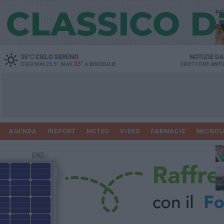
PI
35
°C
CIELO SERENO
NOTIZIE D
35°
OGGI MIN
25.5°
MAX
A
BISCEGLIE
DIRETTORE
ANTO
AGENDA
IREPORT
METEO
VIDEO
FARMACIE
NECROL