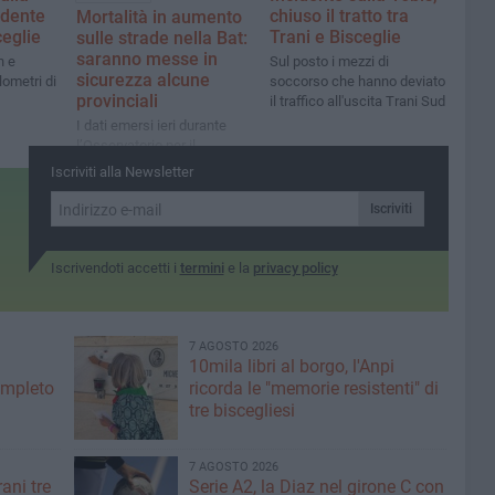
idente
chiuso il tratto tra
Mortalità in aumento
ceglie
Trani e Bisceglie
sulle strade nella Bat:
saranno messe in
n e
Sul posto i mezzi di
sicurezza alcune
lometri di
soccorso che hanno deviato
provinciali
il traffico all'uscita Trani Sud
I dati emersi ieri durante
l’Osservatorio per il
monitoraggio
Iscriviti alla Newsletter
dell’incidentalità stradale
sul territorio
Iscriviti
Iscrivendoti accetti i
termini
e la
privacy policy
7 AGOSTO 2026
10mila libri al borgo, l'Anpi
ompleto
ricorda le "memorie resistenti" di
tre biscegliesi
7 AGOSTO 2026
ani tre
Serie A2, la Diaz nel girone C con