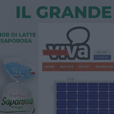
30.727
FANPAGE
HOME
NOTIZIE
SPORT
RUBRICHE