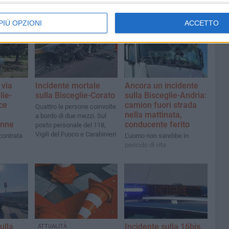
PIÙ OPZIONI
ACCETTO
 via
Incidente mortale
Ancora un incidente
lie-
sulla Bisceglie-Corato
sulla Bisceglie-Andria:
ce
camion fuori strada
Quattro le persone coinvolte
nella mattinata,
a bordo di due mezzi. Sul
enne
conducente ferito
posto personale del 118,
Vigili del Fuoco e Carabinieri
contrata
L'uomo non sarebbe in
pericolo di vita
sulla
Incidente sulla 16bis,
ATTUALITÀ