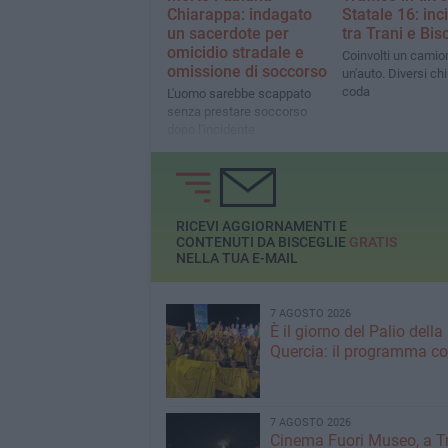
Chiarappa: indagato
Statale 16: inc
un sacerdote per
tra Trani e Bis
omicidio stradale e
Coinvolti un camio
omissione di soccorso
un'auto. Diversi chi
coda
L'uomo sarebbe scappato
senza prestare soccorso
dopo l'incidente
RICEVI AGGIORNAMENTI E
CONTENUTI DA BISCEGLIE
GRATIS
NELLA TUA E-MAIL
7 AGOSTO 2026
È il giorno del Palio della
Quercia: il programma c
7 AGOSTO 2026
Cinema Fuori Museo, a Tr