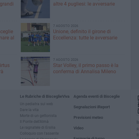
 grandi
altre 4 pugliesi: le avversarie
7 AGOSTO 2026
sceglie
Unione, definito il girone di
nare al
Eccellenza: tutte le avversarie
7 AGOSTO 2026
irtus
Star Volley, il primo passo è la
rà
conferma di Annalisa Mileno
Le Rubriche di BisceglieViva
Agenda eventi di Bisceglie
Un pediatra sul web
Segnalazioni iReport
Dare la vita
Morte di un gettonista
Previsioni meteo
Il Ponte dell'Almà
I
Le ragnatele di Ersilia
Video
R
Colloquio con l'assente
B
Farmacie di turno