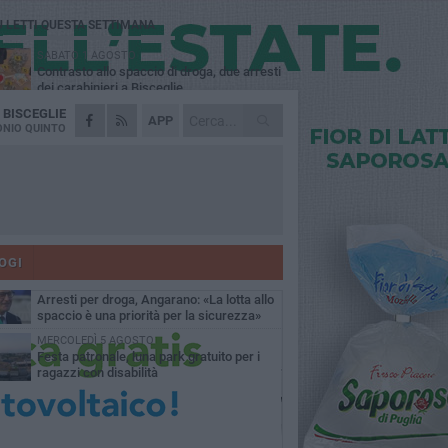
Ù LETTI QUESTA SETTIMANA
SABATO 1 AGOSTO
Contrasto allo spaccio di droga, due arresti
dei carabinieri a Bisceglie
A
BISCEGLIE
MARTEDÌ 4 AGOSTO
APP
Emergenza caldo, il Comune di Bisceglie
NIO QUINTO
attiva i "rifugi climatici"
MERCOLEDÌ 5 AGOSTO
Dramma alla spiaggia Bi-Marmi: un
anziano ha un malore e perde la vita
MARTEDÌ 4 AGOSTO
Due auto incendiate nella notte in via Dieta
delle Puglie
OGI
SABATO 1 AGOSTO
Arresti per droga, Angarano: «La lotta allo
spaccio è una priorità per la sicurezza»
MERCOLEDÌ 5 AGOSTO
Festa patronale, luna park gratuito per i
ragazzi con disabilità