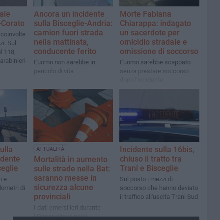
ale
Ancora un incidente
Morte Fabiana
e-Corato
sulla Bisceglie-Andria:
Chiarappa: indagato
camion fuori strada
un sacerdote per
 coinvolte
nella mattinata,
omicidio stradale e
i. Sul
conducente ferito
omissione di soccorso
l 118,
arabinieri
L'uomo non sarebbe in
L'uomo sarebbe scappato
pericolo di vita
senza prestare soccorso
dopo l'incidente
sulla
Incidente sulla 16bis,
ATTUALITÀ
idente
chiuso il tratto tra
Mortalità in aumento
ceglie
Trani e Bisceglie
sulle strade nella Bat:
saranno messe in
n e
Sul posto i mezzi di
sicurezza alcune
lometri di
soccorso che hanno deviato
provinciali
il traffico all'uscita Trani Sud
I dati emersi ieri durante
l’Osservatorio per il