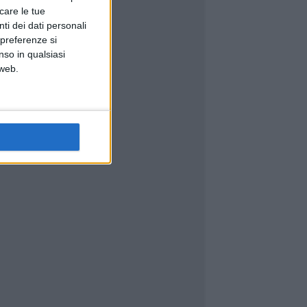
icare le tue
ti dei dati personali
 preferenze si
nso in qualsiasi
 web.