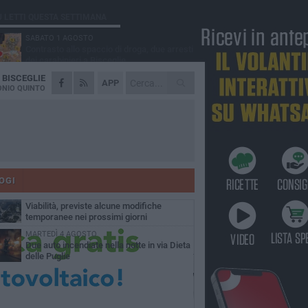
Ù LETTI QUESTA SETTIMANA
SABATO 1 AGOSTO
Contrasto allo spaccio di droga, due arresti
dei carabinieri a Bisceglie
A
BISCEGLIE
VENERDÌ 31 LUGLIO
APP
Torna l'appuntamento con la Pastasciutta
NIO QUINTO
antifascista a Bisceglie
MARTEDÌ 4 AGOSTO
Emergenza caldo, il Comune di Bisceglie
attiva i "rifugi climatici"
MERCOLEDÌ 5 AGOSTO
Dramma alla spiaggia Bi-Marmi: un
anziano ha un malore e perde la vita
OGI
VENERDÌ 31 LUGLIO
Viabilità, previste alcune modifiche
temporanee nei prossimi giorni
MARTEDÌ 4 AGOSTO
Due auto incendiate nella notte in via Dieta
delle Puglie