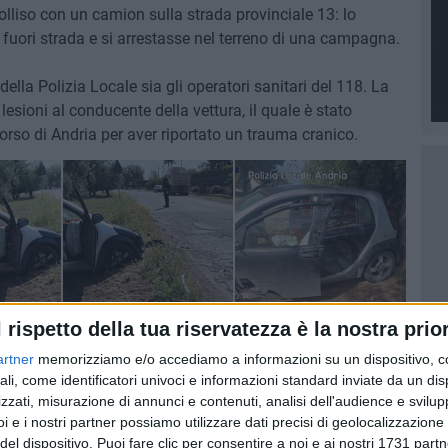
liso con un camion sulla strada provinciale 13: lo
e fuori strada e si arrestasse nel terreno di una campagna.
della Polizia Locale sia gli operatori sanitari del 118. La
lesioni al conducente della vettura, il quale è stato
orso di Andria per aver riportato un trauma cranico.
l rispetto della tua riservatezza è la nostra prior
artner
memorizziamo e/o accediamo a informazioni su un dispositivo, c
ali, come identificatori univoci e informazioni standard inviate da un di
zzati, misurazione di annunci e contenuti, analisi dell'audience e svilupp
i e i nostri partner possiamo utilizzare dati precisi di geolocalizzazione 
del dispositivo. Puoi fare clic per consentire a noi e ai nostri 1731 partn