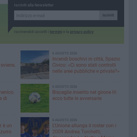
monitoraggio
Iscriviti alla Newsletter
dell’incidentalità stradale
sul territorio
Iscriviti
Iscrivendoti accetti i
termini
e la
privacy policy
6 AGOSTO 2026
Incendi boschivi in città, Spazio
 sviene,
Civico: «Ci sono stati controlli
nelle aree pubbliche e private?»
6 AGOSTO 2026
menico
Bisceglie inserito nel girone H:
a di
ecco tutte le avversarie
6 AGOSTO 2026
z è un
L'Unione allunga il roster con i
zurro
2009 Andrea Torchetti,