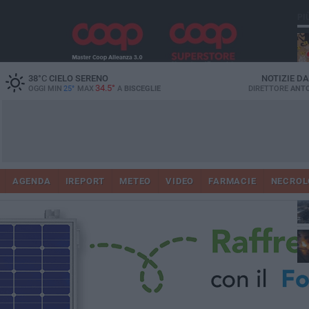
PI
38
°C
CIELO SERENO
NOTIZIE D
34.5°
OGGI MIN
25°
MAX
A
BISCEGLIE
DIRETTORE
ANTO
AGENDA
IREPORT
METEO
VIDEO
FARMACIE
NECROL