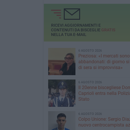
RICEVI AGGIORNAMENTI E
CONTENUTI DA BISCEGLIE
GRATIS
NELLA TUA E-MAIL
6 AGOSTO 2026
Preziosa: «I mercati sono
abbandonati: di giorno si
di sera si improvvisa»
6 AGOSTO 2026
Il 20enne biscegliese Do
Caprioli entra nella Polizi
Stato
6 AGOSTO 2026
Colpo Unione: Sergio Dia
nuovo centrocampista az