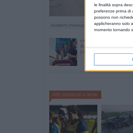
le finalità sopra des
preferenze prima di 
possono non richieder
applicheranno solo a
INCIDENTE STRADALE
momento tornando su 
6 AGOSTO 2026
Aspettando il Palio della 
il Fantapalio
Altri contenuti a tema