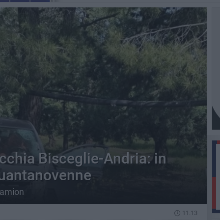
ecchia Bisceglie-Andria: in
quantanovenne
 camion
11.13