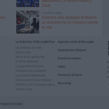
Alessandro La Notte e Marco
Zitoli
5 AGOSTO 2026
voro
Dramma alla spiaggia Bi-Marmi:
un anziano ha un malore e perde
la vita
Le Rubriche di BisceglieViva
Agenda eventi di Bisceglie
Un pediatra sul web
Segnalazioni iReport
Dare la vita
Morte di un gettonista
Previsioni meteo
Il Ponte dell'Almà
I
Le ragnatele di Ersilia
Video
R
Colloquio con l'assente
B
Farmacie di turno
Le parole di Sherazade
a
T-innova per la tua impresa
Necrologi
ENAPA e CAF Confagricoltura
Natura varia
TY NEWS PLATFORM