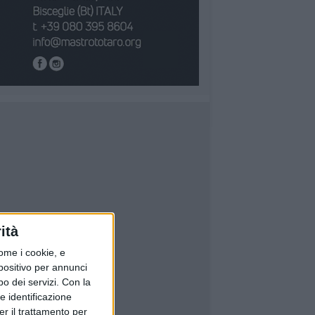
ità
ome i cookie, e
spositivo per annunci
o dei servizi.
Con la
e identificazione
er il trattamento per