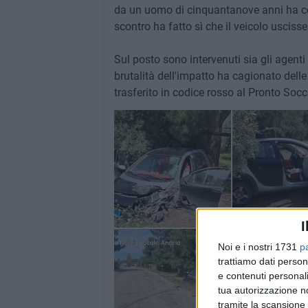
da un uomo di cinquantanove anni ha col
scontro ha fatto sì che il veicolo usciss
Sul posto sono intervenuti sia gli agenti 
brutalità dell'impatto ha cagionato delle 
trasferito in codice rosso al Pronto Socc
I
Noi e i nostri 1731
p
trattiamo dati person
e contenuti personali
tua autorizzazione no
tramite la scansione 