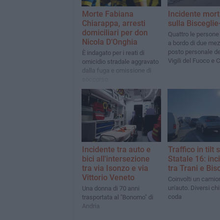
Morte Fabiana
Incidente mort
Chiarappa, arresti
sulla Biscegli
domiciliari per don
Quattro le persone
Nicola D’Onghia
a bordo di due mezz
posto personale de
È indagato per i reati di
Vigili del Fuoco e C
omicidio stradale aggravato
dalla fuga e omissione di
soccorso
Incidente tra auto e
Traffico in tilt 
bici all'intersezione
Statale 16: inc
tra via Isonzo e via
tra Trani e Bis
Vittorio Veneto
Coinvolti un camio
un'auto. Diversi chi
Una donna di 70 anni
coda
trasportata al "Bonomo" di
Andria