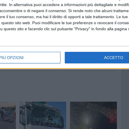
critte. In alternativa puoi accedere a informazioni più dettagliate e modif
acconsentire o di negare il consenso.
Si rende noto che alcuni trattamen
e il tuo consenso, ma hai il diritto di opporti a tale trattamento. Le tue
 questo sito web. Puoi modificare le tue preferenze o revocare il conse
questo sito e facendo clic sul pulsante "Privacy" in fondo alla pagina
6 AGOSTO 2026
Quercia:
Alga tossica, ARPA conferma
Bandiera Bianca e valori nella
norma per Bisceglie
PIÙ OPZIONI
ACCETTO