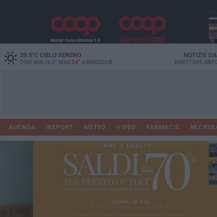
PI
Ro
29.5
°C
CIELO SERENO
NOTIZIE D
34°
OGGI MIN
26.5°
MAX
A
BISCEGLIE
DIRETTORE
ANTO
AGENDA
IREPORT
METEO
VIDEO
FARMACIE
NECROL
ab