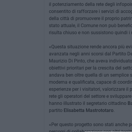
il potenziamento della rete degli infopoi
consentito di rafforzare i servizi di acc
della città di promuovere il proprio patr
stato attuale, il Comune non può benefic
risulta chiuso e non sussistono quindi i r
«Questa situazione rende ancora più evi
avanzata negli anni scorsi dal Partito 
Maurizio Di Pinto, che aveva individuato 
obiettivi prioritari per la crescita del s
andava ben oltre quella di un semplice 
moderna e qualificata, capace di coordina
esperienze per i visitatori, valorizzare il
rete gli operatori del settore e sviluppa
hanno illustrato il segretario cittadino
B
partito
Elisabetta Mastrototaro
.
«Per questo progetto sono stati anche pre
percorsi di collaborazione con altri terri