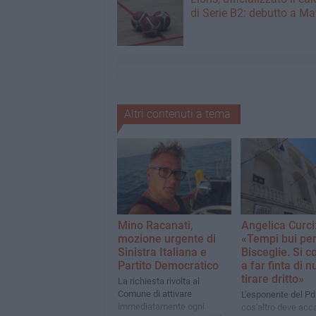
di Serie B2: debutto a Ma
Altri contenuti a tema
Mino Racanati,
Angelica Curci
mozione urgente di
«Tempi bui pe
Sinistra Italiana e
Bisceglie. Si c
Partito Democratico
a far finta di n
tirare dritto»
La richiesta rivolta al
Comune di attivare
L'esponente del Pd
immediatamente ogni
cos'altro deve acc