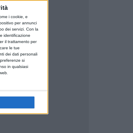
ità
ome i cookie, e
spositivo per annunci
o dei servizi.
Con la
e identificazione
er il trattamento per
icare le tue
ti dei dati personali
 preferenze si
nso in qualsiasi
 web.