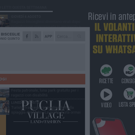
Ù LETTI QUESTA SETTIMANA
GIOVEDÌ 6 AGOSTO
Ragazzi biscegliesi diventano virali dopo
un'esibizione improvvisata in aeroporto a
ma-Fiumicino
A
BISCEGLIE
MARTEDÌ 4 AGOSTO
APP
Emergenza caldo, il Comune di Bisceglie
NIO QUINTO
attiva i "rifugi climatici"
MERCOLEDÌ 5 AGOSTO
Dramma alla spiaggia Bi-Marmi: un
anziano ha un malore e perde la vita
MARTEDÌ 4 AGOSTO
Due auto incendiate nella notte in via Dieta
delle Puglie
OGI
MERCOLEDÌ 5 AGOSTO
Festa patronale, luna park gratuito per i
ragazzi con disabilità
LUNEDÌ 3 AGOSTO
Turista francese raccoglie rifiuti alla
spiaggia del Molo: «La gente si sta ormai
ituando»