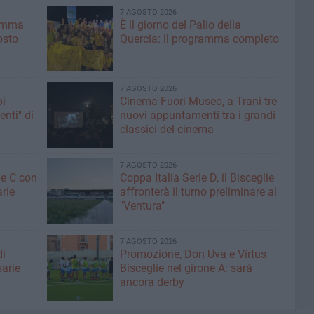
7 AGOSTO 2026
ramma
È il giorno del Palio della
osto
Quercia: il programma completo
7 AGOSTO 2026
pi
Cinema Fuori Museo, a Trani tre
enti" di
nuovi appuntamenti tra i grandi
classici del cinema
7 AGOSTO 2026
ne C con
Coppa Italia Serie D, il Bisceglie
arie
affronterà il turno preliminare al
"Ventura"
7 AGOSTO 2026
di
Promozione, Don Uva e Virtus
sarie
Bisceglie nel girone A: sarà
ancora derby