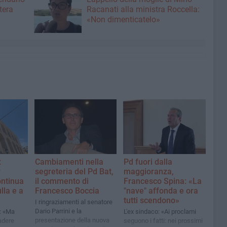
tera
Racanati alla ministra Roccella:
«Non dimenticatelo»
:
Cambiamenti nella
Pd fuori dalla
r
segreteria del Pd Bat,
maggioranza,
ontinua
il commento di
Francesco Spina: «La
ulla e a
Francesco Boccia
"nave" affonda e ora
tutti scendono»
I ringraziamenti al senatore
Dario Parrini e la
: «Ma
L'ex sindaco: «Ai proclami
presentazione della nuova
adere
seguono i fatti: nei prossimi