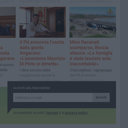
squadra con il sindaco di
ssulto di
giorni le forze politiche che
San Ferdinando Michele
ico e
dicono di stare
Lamacchia alla guida
o
all'opposizione lo devono
dimostrare in consiglio
comunale»
Il Pd annuncia l'uscita
Mino Racanati
la
dalla giunta
scomparso, Boccia
posta
Angarano:
attacca: «La famiglia
ngarano
«L'assessore Maurizio
è stata lasciata sola.
Di Pinto si dimette»
Inaccettabile»
to posso
della
I dem escono dalla
Il biscegliese, capogruppo
to
maggioranza anche in
del Pd al Senato:
consiglio comunale: «Una
«Chiediamo risposte
scelta maturata al termine
immediate e massimo
Iscriviti alla Newsletter
di un percorso politico ed
impegno nelle ricerche»
amministrativo, iniziato nel
Iscriviti
2023, durante il quale sono
progressivamente venute
meno le condizioni»
Iscrivendoti accetti i
termini
e la
privacy policy