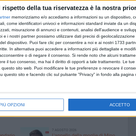
r sostenere il proprio sviluppo turistico. Non possiamo
l rispetto della tua riservatezza è la nostra prior
 ha mai trovato il necessario sostegno politico e
artner
memorizziamo e/o accediamo a informazioni su un dispositivo, c
ne comunale di cui eravamo parte integrante. Una scelta
ali, come identificatori univoci e informazioni standard inviate da un di
 strategico e che oggi presenta conseguenze concrete:
zzati, misurazione di annunci e contenuti, analisi dell'audience e svilupp
pportunità offerte dalla Regione Puglia per rafforzare i
i e i nostri partner possiamo utilizzare dati precisi di geolocalizzazione 
del dispositivo. Puoi fare clic per consentire a noi e ai nostri 1733 partn
 di restare ancora una volta ai margini».
critte. In alternativa puoi accedere a informazioni più dettagliate e modif
acconsentire o di negare il consenso.
Si rende noto che alcuni trattamen
pali leve di sviluppo economico, occupazionale e culturale
e il tuo consenso, ma hai il diritto di opporti a tale trattamento. Le tue
 Democratico continuerà a sostenere la necessità di
 questo sito web. Puoi modificare le tue preferenze o revocare il conse
zi capaci di trasformare le grandi potenzialità di Bisceglie
questo sito e facendo clic sul pulsante "Privacy" in fondo alla pagina
 questa occasione mancata possa rappresentare un punto
i finalmente a discutere seriamente della necessità di dotare
nte di accoglienza e promozione turistica, all'altezza delle
 risorse» hanno concluso Sasso e Mastrototaro.
PIÙ OPZIONI
ACCETTO
SCEGLIE
7 AGOSTO 2026
lendario
L'appello della moglie di Mino