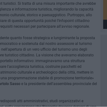
nt turistici. Si tratta di una misura importante che avrebbe
oglienza e informazione turistica, migliorando la capacità
imonio culturale, storico e paesaggistico. Purtroppo, allo
iare di questa opportunità poiché l'Infopoint cittadino
equisiti necessari per partecipare all'avviso regionale.
dente quanto fosse strategica e lungimirante la proposta
Democratico e sostenuta dal nostro assessore al turismo
nell'apertura di un vero ufficio del turismo uno degli
ettore turistico cittadino. La visione che avevamo elaborato
sportello informativo: immaginavamo una struttura
re l'accoglienza turistica, costruire pacchetti ed
 patrimonio culturale e archeologico della città, mettere in
re una programmazione stabile di promozione territoriale»
artolo Sasso
e la presidente dell'assemblea provinciale del
disposti atti amministrativi, studi organizzativi e
tori, nella convinzione che Bisceglie dovesse dotarsi di uno