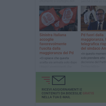
strumento a sostegno delle
perché ci sia un su
ricerche del 53enne
coscienza e un log
biscegliese
conseguente pass
indietro?»
Sinistra Italiana
Pd fuori dalla
accoglie
maggioranza, 
favorevolmente
telegrafica ris
l'uscita dalla
del sindaco A
maggioranza del Pd
«In questo momen
solo prendere atto 
«Ci spiace che questa
decisione del Parti
scelta sia arrivata solo dopo
Democratico»
i tragici avvenimenti che
hanno colpito la nostra città.
Meglio tardi che mai»
RICEVI AGGIORNAMENTI E
CONTENUTI DA BISCEGLIE
GRATIS
NELLA TUA E-MAIL