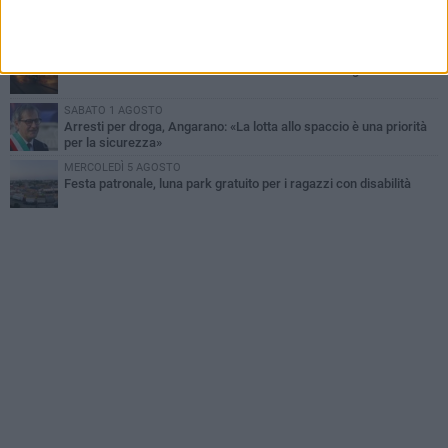
Dramma alla spiaggia Bi-Marmi: un anziano ha un malore e perde
la vita
MARTEDÌ 4 AGOSTO
Due auto incendiate nella notte in via Dieta delle Puglie
SABATO 1 AGOSTO
Arresti per droga, Angarano: «La lotta allo spaccio è una priorità
per la sicurezza»
MERCOLEDÌ 5 AGOSTO
Festa patronale, luna park gratuito per i ragazzi con disabilità