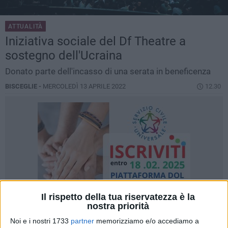
ATTUALITÀ
Iniziativa sociale del Df Theatre a
sostegno dell'Ucraina
Donato parte dell'incasso di una serata in beneficenza
BISCEGLIE -
MERCOLEDÌ 13 APRILE 2022
12.30
Il rispetto della tua riservatezza è la
nostra priorità
Noi e i nostri 1733
partner
memorizziamo e/o accediamo a