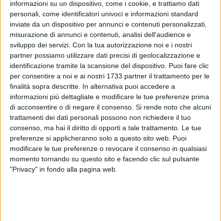
informazioni su un dispositivo, come i cookie, e trattiamo dati
personali, come identificatori univoci e informazioni standard
37
inviate da un dispositivo per annunci e contenuti personalizzati,
misurazione di annunci e contenuti, analisi dell'audience e
sviluppo dei servizi.
Con la tua autorizzazione noi e i nostri
partner possiamo utilizzare dati precisi di geolocalizzazione e
Nonostante il settore dell'intrattenimento notturno sia stato
identificazione tramite la scansione del dispositivo. Puoi fare clic
tra i più colpiti durante l'emergenza sanitaria, il Df Theatre di
per consentire a noi e ai nostri 1733 partner il trattamento per le
Bisceglie ha deciso di attuale un'iniziativa in favore di tutti i
finalità sopra descritte. In alternativa puoi accedere a
profughi ucraini che sono arrivati in Italia o che si accingono
informazioni più dettagliate e modificare le tue preferenze prima
di acconsentire o di negare il consenso.
Si rende noto che alcuni
a farlo, dimostrandosi ancora una volta in prima linea nel
trattamenti dei dati personali possono non richiedere il tuo
sociale.
consenso, ma hai il diritto di opporti a tale trattamento. Le tue
preferenze si applicheranno solo a questo sito web. Puoi
In collaborazione col sovrano ordine dei Cavalieri di Malta, il
modificare le tue preferenze o revocare il consenso in qualsiasi
Consolato onorario della Repubblica di Moldova e il
momento tornando su questo sito e facendo clic sul pulsante
SerMolfetta, l'attività dell'imprenditore Roberto Maggialetti
"Privacy" in fondo alla pagina web.
devolverà parte dell'incasso della serata di sabato 16 aprile
in beneficenza, proprio verso «quelle famiglie che sono
state/saranno trasferite nel nostro territorio».