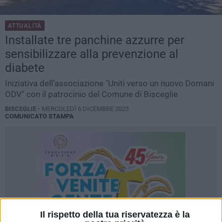
ATTUALITÀ
Installate tre panchine azzurre per
sensibilizzare alla prevenzione al
diabete
Iniziativa dell’associazione "Uniti verso un nuovo Domani
ODV" con il patrocinio del Comune di Bisceglie
BISCEGLIE -
MERCOLEDÌ 6 DICEMBRE 2023
COMUNICATO STAMPA
Il rispetto della tua riservatezza è la