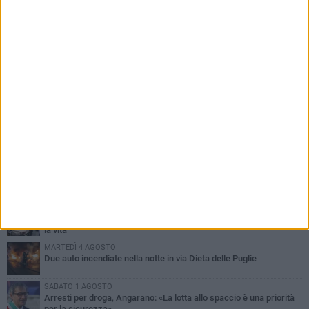
PIÙ LETTI QUESTA SETTIMANA
SABATO 1 AGOSTO
Contrasto allo spaccio di droga, due arresti dei carabinieri a
Bisceglie
MARTEDÌ 4 AGOSTO
Emergenza caldo, il Comune di Bisceglie attiva i "rifugi climatici"
MERCOLEDÌ 5 AGOSTO
Dramma alla spiaggia Bi-Marmi: un anziano ha un malore e perde
la vita
MARTEDÌ 4 AGOSTO
Due auto incendiate nella notte in via Dieta delle Puglie
SABATO 1 AGOSTO
Arresti per droga, Angarano: «La lotta allo spaccio è una priorità
per la sicurezza»