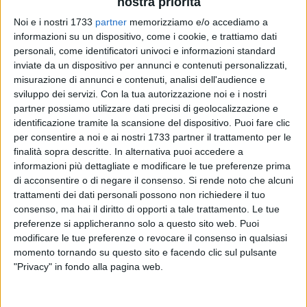
nostra priorità
Noi e i nostri 1733
partner
memorizziamo e/o accediamo a
informazioni su un dispositivo, come i cookie, e trattiamo dati
personali, come identificatori univoci e informazioni standard
inviate da un dispositivo per annunci e contenuti personalizzati,
11
misurazione di annunci e contenuti, analisi dell'audience e
sviluppo dei servizi.
Con la tua autorizzazione noi e i nostri
partner possiamo utilizzare dati precisi di geolocalizzazione e
identificazione tramite la scansione del dispositivo. Puoi fare clic
Mercoledì 6 dicembre l'associazione "Uniti verso un nuovo
per consentire a noi e ai nostri 1733 partner il trattamento per le
Domani ODV" inaugurerà tre panchine azzurre per
finalità sopra descritte. In alternativa puoi accedere a
sensibilizzare alla prevenzione e alla cura del diabete in
informazioni più dettagliate e modificare le tue preferenze prima
Città. Le panchine saranno dislocate in via Imbriani (nei
di acconsentire o di negare il consenso.
Si rende noto che alcuni
pressi della Stazione di Servizio Esso), nell'Opera Don Uva e
trattamenti dei dati personali possono non richiedere il tuo
consenso, ma hai il diritto di opporti a tale trattamento. Le tue
in Piazza San Francesco. Il progetto si svolge in
preferenze si applicheranno solo a questo sito web. Puoi
collaborazione con le farmacie locali aderenti alla
modificare le tue preferenze o revocare il consenso in qualsiasi
campagna di prevenzione del diabete e con il patrocinio del
momento tornando su questo sito e facendo clic sul pulsante
Comune di Bisceglie.
"Privacy" in fondo alla pagina web.
La panchina, simbolo di solidarietà e sensibilizzazione, verrà