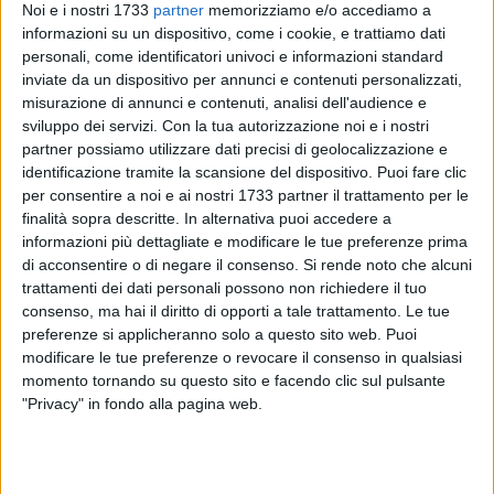
Noi e i nostri 1733
partner
memorizziamo e/o accediamo a
informazioni su un dispositivo, come i cookie, e trattiamo dati
personali, come identificatori univoci e informazioni standard
26
inviate da un dispositivo per annunci e contenuti personalizzati,
misurazione di annunci e contenuti, analisi dell'audience e
sviluppo dei servizi.
Con la tua autorizzazione noi e i nostri
partner possiamo utilizzare dati precisi di geolocalizzazione e
Enel Distribuzione ha comunicato l'interruzione
identificazione tramite la scansione del dispositivo. Puoi fare clic
programmata dell'erogazione di energia elettrica in alcune
per consentire a noi e ai nostri 1733 partner il trattamento per le
zone del territorio biscegliese nella giornata di mercoledì 30
finalità sopra descritte. In alternativa puoi accedere a
ottobre per interventi di manutenzione della rete. La corrente
informazioni più dettagliate e modificare le tue preferenze prima
mancherà tra le 8:30 e le 13:00, fascia oraria in cui Enel
di acconsentire o di negare il consenso.
Si rende noto che alcuni
trattamenti dei dati personali possono non richiedere il tuo
Distribuzione invita a non usare gli ascensori.
consenso, ma hai il diritto di opporti a tale trattamento. Le tue
preferenze si applicheranno solo a questo sito web. Puoi
Le vie interessate alla manutenzione saranno:
modificare le tue preferenze o revocare il consenso in qualsiasi
momento tornando su questo sito e facendo clic sul pulsante
via Giovanni Bovio da 84 a 86, da 90 a 96, 102, da 106
"Privacy" in fondo alla pagina web.
a 108, 112, da 123 a 127, 131, da 135 a 137, da 187 a
189, da 193 a 195, 205, 209, da 215 a 219;
via Manzoni da 2 a 8;