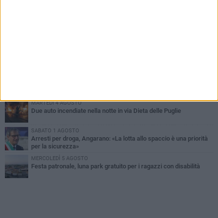
PIÙ LETTI QUESTA SETTIMANA
SABATO 1 AGOSTO
Contrasto allo spaccio di droga, due arresti dei carabinieri a
Bisceglie
MARTEDÌ 4 AGOSTO
Emergenza caldo, il Comune di Bisceglie attiva i "rifugi climatici"
MERCOLEDÌ 5 AGOSTO
Dramma alla spiaggia Bi-Marmi: un anziano ha un malore e perde
la vita
MARTEDÌ 4 AGOSTO
Due auto incendiate nella notte in via Dieta delle Puglie
SABATO 1 AGOSTO
Arresti per droga, Angarano: «La lotta allo spaccio è una priorità
per la sicurezza»
MERCOLEDÌ 5 AGOSTO
Festa patronale, luna park gratuito per i ragazzi con disabilità