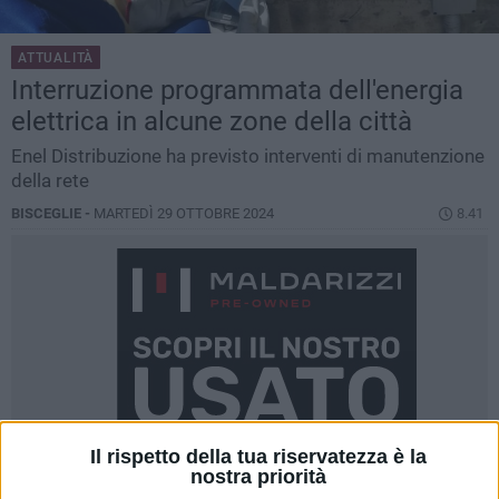
ATTUALITÀ
Interruzione programmata dell'energia
elettrica in alcune zone della città
Enel Distribuzione ha previsto interventi di manutenzione
della rete
BISCEGLIE -
MARTEDÌ 29 OTTOBRE 2024
8.41
Il rispetto della tua riservatezza è la
nostra priorità