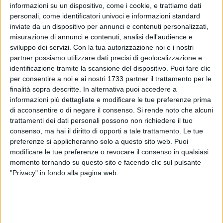
informazioni su un dispositivo, come i cookie, e trattiamo dati
personali, come identificatori univoci e informazioni standard
inviate da un dispositivo per annunci e contenuti personalizzati,
misurazione di annunci e contenuti, analisi dell'audience e
sviluppo dei servizi.
Con la tua autorizzazione noi e i nostri
4
partner possiamo utilizzare dati precisi di geolocalizzazione e
identificazione tramite la scansione del dispositivo. Puoi fare clic
per consentire a noi e ai nostri 1733 partner il trattamento per le
Sarà avviato a breve il corso gratuito di formazione intitolato
finalità sopra descritte. In alternativa puoi accedere a
"Operatore della ristorazione", promosso dalla sede
informazioni più dettagliate e modificare le tue preferenze prima
biscegliese dell'Irsea (in via Oslo, 29). L'iniziativa sarà
di acconsentire o di negare il consenso.
Si rende noto che alcuni
trattamenti dei dati personali possono non richiedere il tuo
realizzata in collaborazione con la Regione Puglia, che ha
consenso, ma hai il diritto di opporti a tale trattamento. Le tue
voluto donare ai giovani pugliesi questa importante
preferenze si applicheranno solo a questo sito web. Puoi
possibilità.
modificare le tue preferenze o revocare il consenso in qualsiasi
momento tornando su questo sito e facendo clic sul pulsante
Ragazzi minorenni potranno allacciare i grembiuli e
"Privacy" in fondo alla pagina web.
cimentarsi con le più gustose e deliziose ricette pugliesi,
italiane e internazionali, sotto la guida e l'attenzione di
prestigiosi chef. Una buona parte del percorso sarà dedicata
allo stage in azienda e alla visita guidata sul territorio, in cui