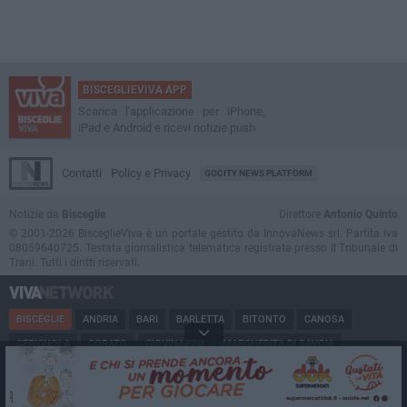
BISCEGLIEVIVA APP
Scarica l'applicazione per iPhone,
iPad e Android e ricevi notizie push
Contatti
Policy e Privacy
GOCITY NEWS PLATFORM
Notizie da
Bisceglie
Direttore
Antonio Quinto
© 2001-2026 BisceglieViva è un portale gestito da InnovaNews srl. Partita iva
08059640725. Testata giornalistica telematica registrata presso il Tribunale di
Trani. Tutti i diritti riservati.
BISCEGLIE
ANDRIA
BARI
BARLETTA
BITONTO
CANOSA
CERIGNOLA
CORATO
GIOVINAZZO
MARGHERITA DI SAVOIA
MINERVINO
MODUGNO
MOLFETTA
PUGLIA
RUVO
SAN FERDINANDO
SPINAZZOLA
TERLIZZI
TRANI
TRINITAPOLI