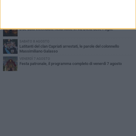
MERCOLEDÌ 5 AGOSTO
Dramma alla spiaggia Bi-Marmi: un anziano ha un malore e perde
la vita
MARTEDÌ 4 AGOSTO
Due auto incendiate nella notte in via Dieta delle Puglie
SABATO 8 AGOSTO
Latitanti del clan Capriati arrestati, le parole del colonnello
Massimiliano Galasso
VENERDÌ 7 AGOSTO
Festa patronale, il programma completo di venerdì 7 agosto