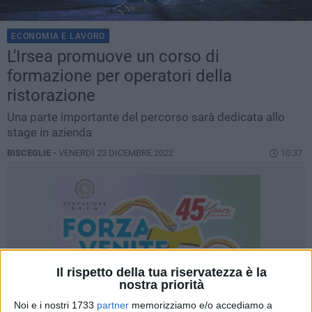
ECONOMIA E LAVORO
L'Irsea promuove un corso di
formazione per operatori della
ristorazione
Una parte importante del percorso sarà dedicata allo
stage in azienda
BISCEGLIE -
VENERDÌ 23 DICEMBRE 2022
10.37
Il rispetto della tua riservatezza è la
nostra priorità
Noi e i nostri 1733
partner
memorizziamo e/o accediamo a