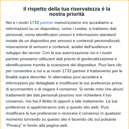
Il rispetto della tua riservatezza è la
nostra priorità
26
A cura di
Noi e i nostri 1733
partner
memorizziamo e/o accediamo a
FRANCESCO SINIGAGLIA
informazioni su un dispositivo, come i cookie, e trattiamo dati
personali, come identificatori univoci e informazioni standard
inviate da un dispositivo per annunci e contenuti personalizzati,
L'associazione
"Italia Nostra"
di Bisceglie, presieduta dal
misurazione di annunci e contenuti, analisi dell'audience e
sviluppo dei servizi.
Con la tua autorizzazione noi e i nostri
professor
Graziano Leuci
, presenta il libro
Le tre vite di Lisa.
partner possiamo utilizzare dati precisi di geolocalizzazione e
Liberata dall'inferno in Ucraina, inghiottita dalle fauci
identificazione tramite la scansione del dispositivo. Puoi fare clic
dell'eccellenza sanitaria italiana
, a cura di
Margherita
per consentire a noi e ai nostri 1733 partner il trattamento per le
Eichberg e Maurizio Federico
. L'incontro è fissato per
sabato
finalità sopra descritte. In alternativa puoi accedere a
14 settembre 2024, alle ore 17:30, presso la Sala degli
informazioni più dettagliate e modificare le tue preferenze prima
Specchi di Palazzo Tupputi
. L'evento, introdotto dalla
di acconsentire o di negare il consenso.
Si rende noto che alcuni
dottoressa
Pierangela Rana
e moderato dal giornalista e
trattamenti dei dati personali possono non richiedere il tuo
consenso, ma hai il diritto di opporti a tale trattamento. Le tue
conduttore
Carlo Sacco
, è organizzato con il patrocinio della
preferenze si applicheranno solo a questo sito web. Puoi
Città di Bisceglie
, in collaborazione con
Pro Loco Bisceglie
e
modificare le tue preferenze o revocare il consenso in qualsiasi
Associazione 21
. Interverranno anche l'assessora con
momento tornando su questo sito e facendo clic sul pulsante
deleghe a Trasporti e Mobilità sostenibile della Regione
"Privacy" in fondo alla pagina web.