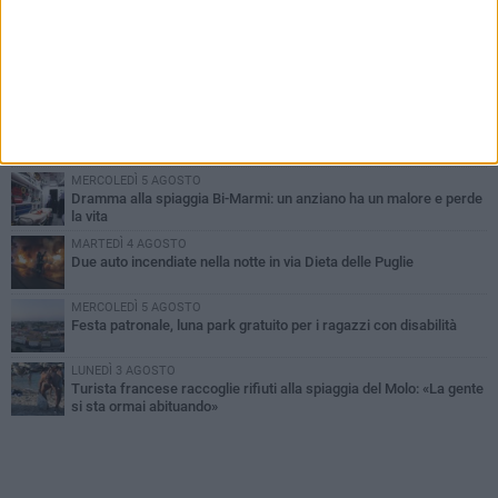
PIÙ LETTI QUESTA SETTIMANA
GIOVEDÌ 6 AGOSTO
Ragazzi biscegliesi diventano virali dopo un'esibizione
improvvisata in aeroporto a Roma-Fiumicino
MARTEDÌ 4 AGOSTO
Emergenza caldo, il Comune di Bisceglie attiva i "rifugi climatici"
MERCOLEDÌ 5 AGOSTO
Dramma alla spiaggia Bi-Marmi: un anziano ha un malore e perde
la vita
MARTEDÌ 4 AGOSTO
Due auto incendiate nella notte in via Dieta delle Puglie
MERCOLEDÌ 5 AGOSTO
Festa patronale, luna park gratuito per i ragazzi con disabilità
LUNEDÌ 3 AGOSTO
Turista francese raccoglie rifiuti alla spiaggia del Molo: «La gente
si sta ormai abituando»