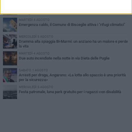
SABATO 1 AGOSTO
Contrasto allo spaccio di droga, due arresti dei carabinieri a
Bisceglie
MARTEDÌ 4 AGOSTO
Emergenza caldo, il Comune di Bisceglie attiva i "rifugi climatici"
MERCOLEDÌ 5 AGOSTO
Dramma alla spiaggia Bi-Marmi: un anziano ha un malore e perde
la vita
MARTEDÌ 4 AGOSTO
Due auto incendiate nella notte in via Dieta delle Puglie
SABATO 1 AGOSTO
Arresti per droga, Angarano: «La lotta allo spaccio è una priorità
per la sicurezza»
MERCOLEDÌ 5 AGOSTO
Festa patronale, luna park gratuito per i ragazzi con disabilità