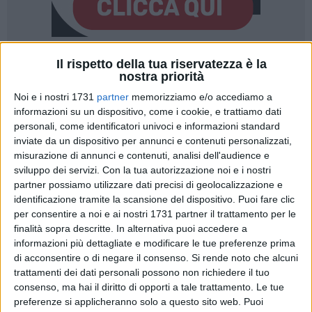
Il rispetto della tua riservatezza è la
143
nostra priorità
Noi e i nostri 1731
partner
memorizziamo e/o accediamo a
informazioni su un dispositivo, come i cookie, e trattiamo dati
«Non solo spaccio e consumo di sostanze stupefacenti. Da
personali, come identificatori univoci e informazioni standard
diversi giorni c'è qualcuno che usa la sagrestia della nostra
inviate da un dispositivo per annunci e contenuti personalizzati,
parrocchia come bagno pubblico». Così don Franco Lorusso,
misurazione di annunci e contenuti, analisi dell'audience e
parroco della Madonna di Passavia a BisceglieViva per
sviluppo dei servizi.
Con la tua autorizzazione noi e i nostri
partner possiamo utilizzare dati precisi di geolocalizzazione e
segnalare il degrado in cui versa la zona.
identificazione tramite la scansione del dispositivo. Puoi fare clic
per consentire a noi e ai nostri 1731 partner il trattamento per le
«Per ben tre volte in una settimana ci siamo trovati davanti a
finalità sopra descritte. In alternativa puoi accedere a
uno scempio: abbiamo trovato deiezioni umane, oltre a
informazioni più dettagliate e modificare le tue preferenze prima
giacigli di fortuna - ha aggiunto -. È incredibile che a pochi
di acconsentire o di negare il consenso.
Si rende noto che alcuni
passi dal comando di Polizia Locale avvenga tutto questo,
trattamenti dei dati personali possono non richiedere il tuo
senza che vengano presi provvedimenti».
consenso, ma hai il diritto di opporti a tale trattamento. Le tue
preferenze si applicheranno solo a questo sito web. Puoi